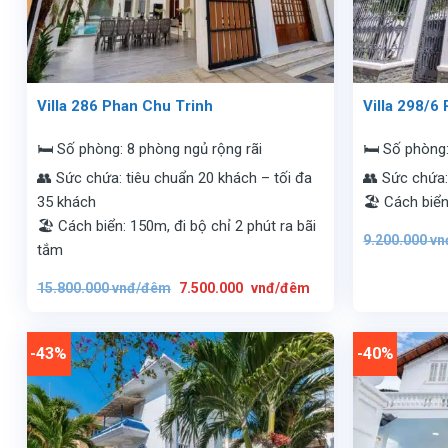
Villa 286 Phan Chu Trinh
Villa 298/6
🛏️ Số phòng: 8 phòng ngủ rộng rãi
🛏️ Số phòng
👥 Sức chứa: tiêu chuẩn 20 khách – tối đa
👥 Sức chứa:
35 khách
🏖️ Cách biể
🏖️ Cách biển: 150m, đi bộ chỉ 2 phút ra bãi
9.200.000
vn
tắm
Giá
Giá
15.800.000
vnđ/đêm
7.500.000
vnđ/đêm
gốc
hiện
là:
tại
15.800.000
là:
vnđ/
7.500.000
đêm.
vnđ/
-43%
-40%
đêm.