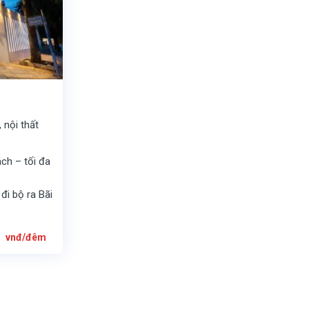
 nội thất
ch – tối đa
đi bộ ra Bãi
Giá
0
vnđ/đêm
hiện
tại
0
là:
6.000.000
vnđ/
đêm.