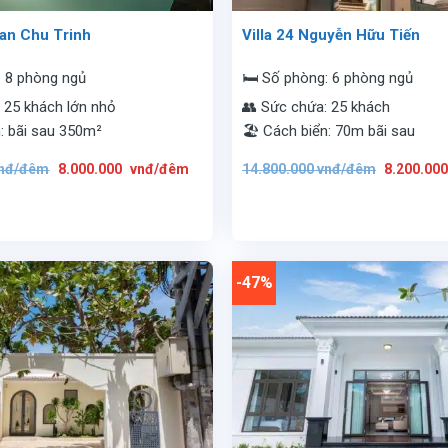
han Chu Trinh
Villa 24 Nguyễn Hữu Tiến
: 8 phòng ngủ
🛏️ Số phòng: 6 phòng ngủ
 25 khách lớn nhỏ
👥 Sức chứa: 25 khách
n: bãi sau 350m²
🏖️ Cách biển: 70m bãi sau
Giá
Giá
Giá
nđ/đêm
8.000.000
vnđ/đêm
14.800.000
vnđ/đêm
8.200.00
gốc
hiện
gốc
là:
tại
là:
15.800.000
là:
14.800.00
vnđ/
8.000.000
vnđ/
đêm.
vnđ/
đêm.
đêm.
-47%