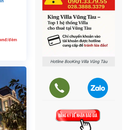
nh
Giá
vnđ/đêm
hiện
tại
là:
4.800.000
vnđ/
đêm.
Hotline BooKing Villa Vũng Tàu