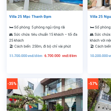
Villa 25 Mạc Thanh Đạm
Villa 25 Ng
🛏️ Số phòng: 5 phòng ngủ rộng rãi
🛏️ Số phòng
👥 Sức chứa: tiêu chuẩn 15 khách – tối đa
👥 Sức chứa:
25 khách
khách với n
🏖️ Cách biển: 250m, đi bộ chỉ vài phút
🏖️ Cách biể
Giá
Giá
11.700.000
vnđ/đêm
6.700.000
vnđ/đêm
10.200.000
v
gốc
hiện
là:
tại
11.700.000
là:
vnđ/
6.700.000
đêm.
vnđ/
đêm.
-35%
-57%