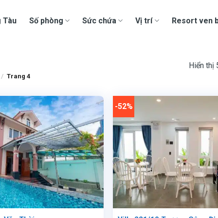
g Tàu
Số phòng
Sức chứa
Vị trí
Resort ven b
Hiển thị
/
Trang 4
-52%