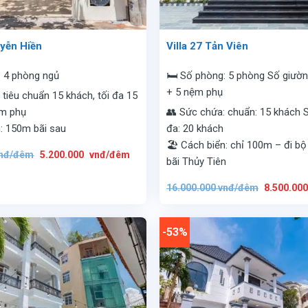
uyễn Hiền
Villa 27 Tản Viên
: 4 phòng ngủ
🛏️ Số phòng: 5 phòng Số giườn
+ 5 nệm phụ
 tiêu chuẩn 15 khách, tối đa 15
ệm phụ
👥 Sức chứa: chuẩn: 15 khách 
n: 150m bãi sau
đa: 20 khách
🏖️ Cách biển: chỉ 100m – đi bộ
Giá
Giá
nđ/đêm
5.200.000
vnđ/đêm
gốc
hiện
bãi Thủy Tiên
là:
tại
10.200.000
là:
Giá
vnđ/
5.200.000
16.000.000
vnđ/đêm
8.500.00
gốc
đêm.
vnđ/
là:
đêm.
16.000.00
vnđ/
đêm.
-53%