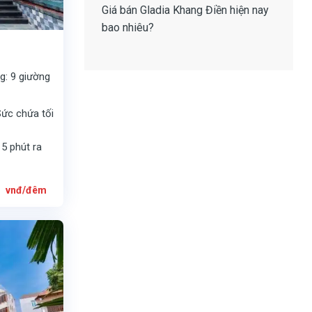
Giá bán Gladia Khang Điền
hiện nay
bao nhiêu?
g: 9 giường
Sức chứa tối
 5 phút ra
Giá
0
vnđ/đêm
hiện
tại
0
là:
8.500.000
vnđ/
đêm.