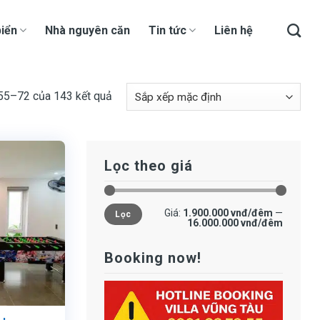
iển
Nhà nguyên căn
Tin tức
Liên hệ
 55–72 của 143 kết quả
Lọc theo giá
Giá
Giá
Giá:
1.900.000 vnđ/đêm
—
Lọc
tối
tối
16.000.000 vnđ/đêm
thiểu
đa
Booking now!