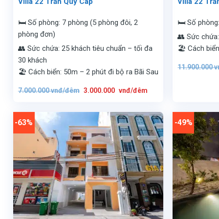
Villa 22 Trần Quý Cáp
Villa 22 Tr
🛏️ Số phòng: 7 phòng (5 phòng đôi, 2
🛏️ Số phòng
phòng đơn)
👥 Sức chứa:
👥 Sức chứa: 25 khách tiêu chuẩn – tối đa
🏖️ Cách biể
30 khách
11.900.000
v
🏖️ Cách biển: 50m – 2 phút đi bộ ra Bãi Sau
Giá
Giá
7.000.000
vnđ/đêm
3.000.000
vnđ/đêm
gốc
hiện
là:
tại
7.000.000
là:
vnđ/
3.000.000
đêm.
vnđ/
-63%
-49%
đêm.