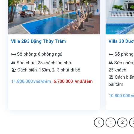
Villa 2B3 Đặng Thùy Trâm
Villa 30 Dư
🛏️ Số phòng: 6 phòng ngủ
🛏️ Số phòng
👥 Sức chứa: 25 khách lớn nhỏ
👥 Sức chứa:
🏖️ Cách biển: 150m, 2–3 phút đi bộ
25 khách
🏖️ Cách biển
Giá
Giá
11.800.000
vnđ/đêm
6.700.000
vnđ/đêm
gốc
hiện
bãi tắm
là:
tại
11.800.000
là:
vnđ/
6.700.000
10.800.000
v
đêm.
vnđ/
đêm.
1
2