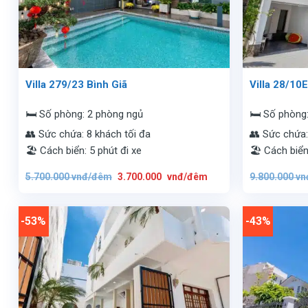
Villa 279/23 Bình Giã
Villa 28/10
🛏️ Số phòng: 2 phòng ngủ
🛏️ Số phòng
👥 Sức chứa: 8 khách tối đa
👥 Sức chứa:
🏖️ Cách biển: 5 phút đi xe
🏖️ Cách biển
Giá
Giá
5.700.000
vnđ/đêm
3.700.000
vnđ/đêm
9.800.000
vn
gốc
hiện
là:
tại
5.700.000
là:
vnđ/
3.700.000
đêm.
vnđ/
-53%
-43%
đêm.