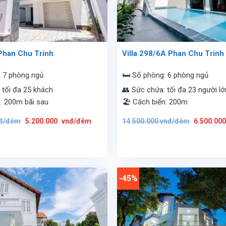
 Phan Chu Trinh
Villa 298/6A Phan Chu Trinh
: 7 phòng ngủ
🛏️ Số phòng: 6 phòng ngủ
 tối đa 25 khách
👥 Sức chứa: tối đa 23 người lớ
n: 200m bãi sau
🏖️ Cách biển: 200m
Giá
Giá
Giá
đ/đêm
5.200.000
vnđ/đêm
14.500.000
vnđ/đêm
6.500.00
gốc
hiện
gốc
là:
tại
là:
9.200.000
là:
14.500.00
vnđ/
5.200.000
vnđ/
đêm.
vnđ/
đêm.
đêm.
-45%