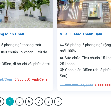
ơng Minh Châu
Villa 31 Mạc Thanh Đạm
: 5 phòng ngủ thoáng mát
🛏️ Số phòng: 5 phòng ngủ rộng,
mới 100%
 tiêu chuẩn 15 khách – tối đa
👥 Sức chứa: Tiêu chuẩn 15 khá
: 350m, đi bộ chỉ vài phút là tới
25 khách
🏖️ Cách biển: 350m (chỉ 3 phút 
Sau)
Giá
Giá
nđ/đêm
6.500.000
vnđ/đêm
gốc
hiện
Giá
là:
tại
11.000.000
vnđ/đêm
6.000.00
gốc
10.800.000
là:
là:
vnđ/
6.500.000
11.000.00
đêm.
vnđ/
vnđ/
đêm.
đêm.
3
4
5
6
7
8