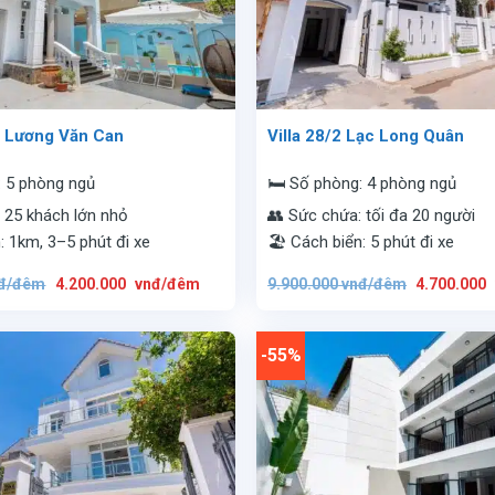
E Lương Văn Can
Villa 28/2 Lạc Long Quân
: 5 phòng ngủ
🛏️ Số phòng: 4 phòng ngủ
 25 khách lớn nhỏ
👥 Sức chứa: tối đa 20 người
: 1km, 3–5 phút đi xe
🏖️ Cách biển: 5 phút đi xe
Giá
Giá
Giá
đ/đêm
4.200.000
vnđ/đêm
9.900.000
vnđ/đêm
4.700.000
gốc
hiện
gốc
là:
tại
là:
9.800.000
là:
9.900.000
vnđ/
4.200.000
vnđ/
đêm.
vnđ/
đêm.
-55%
đêm.