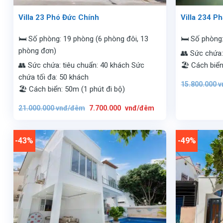
Villa 23 Phó Đức Chính
Villa 234 P
🛏️ Số phòng: 19 phòng (6 phòng đôi, 13
🛏️ Số phòng
phòng đơn)
👥 Sức chứa:
👥 Sức chứa: tiêu chuẩn: 40 khách Sức
🏖️ Cách biể
chứa tối đa: 50 khách
15.800.000
v
🏖️ Cách biển: 50m (1 phút đi bộ)
Giá
Giá
21.000.000
vnđ/đêm
7.700.000
vnđ/đêm
gốc
hiện
là:
tại
21.000.000
là:
vnđ/
7.700.000
đêm.
vnđ/
-43%
-49%
đêm.