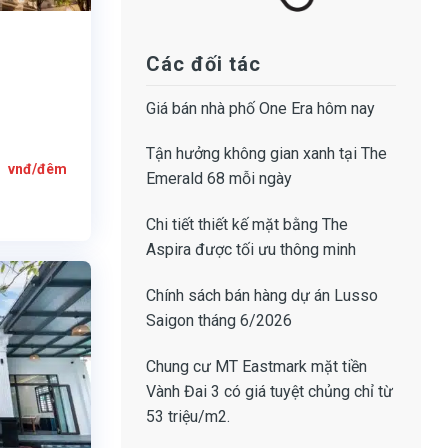
Các đối tác
Giá bán
nhà phố One Era
hôm nay
Tận hưởng không gian xanh tại
The
Giá
0
vnđ/đêm
hiện
Emerald 68
mỗi ngày
tại
0
là:
8.200.000
Chi tiết thiết kế
mặt bằng The
vnđ/
đêm.
Aspira
được tối ưu thông minh
Chính sách bán hàng dự án Lusso
Saigon
tháng 6/2026
Chung cư MT Eastmark mặt tiền
Vành Đai 3
có giá tuyệt chủng chỉ từ
53 triệu/m2.