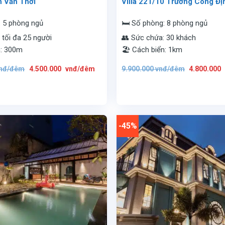
ần Văn Thời
Villa 221/10 Trương Công Đị
: 5 phòng ngủ
🛏️ Số phòng: 8 phòng ngủ
 tối đa 25 người
👥 Sức chứa: 30 khách
n: 300m
🏖️ Cách biển: 1km
Giá
Giá
Giá
nđ/đêm
4.500.000
vnđ/đêm
9.900.000
vnđ/đêm
4.800.000
gốc
hiện
gốc
là:
tại
là:
11.900.000
là:
9.900.000
vnđ/
4.500.000
vnđ/
đêm.
vnđ/
đêm.
đêm.
-45%