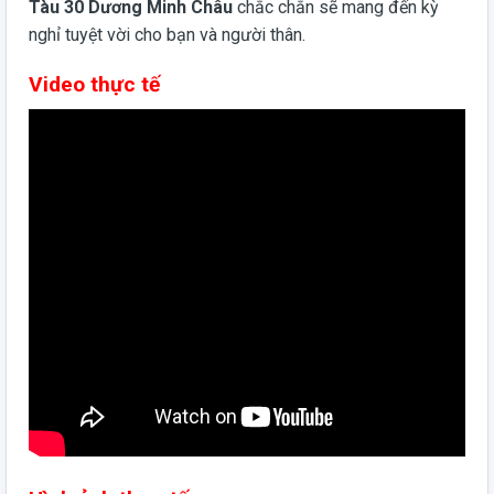
Tàu 30 Dương Minh Châu
chắc chắn sẽ mang đến kỳ
nghỉ tuyệt vời cho bạn và người thân.
Video thực tế