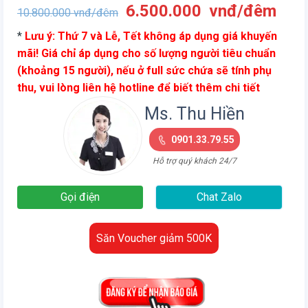
Giá
Giá
6.500.000
vnđ/đêm
10.800.000
vnđ/đêm
gốc
hiện
*
Lưu ý: Thứ 7 và Lễ, Tết không áp dụng giá khuyến
là:
tại
mãi! Giá chỉ áp dụng cho số lượng người tiêu chuẩn
10.800.000
là:
(khoảng 15 người), nếu ở full sức chứa sẽ tính phụ
vnđ/
6.5
thu, vui lòng liên hệ hotline để biết thêm chi tiết
đêm.
vnđ
đêm
Ms. Thu Hiền
0901.33.79.55
Hỗ trợ quý khách 24/7
Gọi điện
Chat Zalo
Săn Voucher giảm 500K