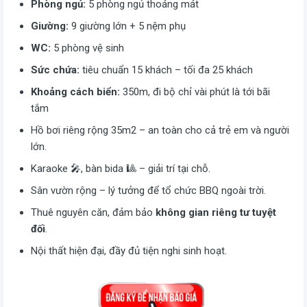
Phòng ngủ:
5 phòng ngủ thoáng mát
Giường:
9 giường lớn + 5 nệm phụ
WC:
5 phòng vệ sinh
Sức chứa:
tiêu chuẩn 15 khách – tối đa 25 khách
Khoảng cách biển:
350m, đi bộ chỉ vài phút là tới bãi
tắm
Hồ bơi riêng rộng 35m2 – an toàn cho cả trẻ em và người
lớn.
Karaoke 🎤, bàn bida 🎱 – giải trí tại chỗ.
Sân vườn rộng – lý tưởng để tổ chức BBQ ngoài trời.
Thuê nguyên căn, đảm bảo
không gian riêng tư tuyệt
đối
.
Nội thất hiện đại, đầy đủ tiện nghi sinh hoạt.