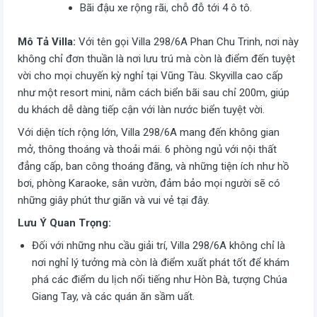
Bãi đậu xe rộng rãi, chỗ đỗ tới 4 ô tô.
Mô Tả Villa:
Với tên gọi Villa 298/6A Phan Chu Trinh, nơi này
không chỉ đơn thuần là nơi lưu trú mà còn là điểm đến tuyệt
vời cho mọi chuyến kỳ nghỉ tại Vũng Tàu. Skyvilla cao cấp
như một resort mini, nằm cách biển bãi sau chỉ 200m, giúp
du khách dễ dàng tiếp cận với làn nước biển tuyệt vời.
Với diện tích rộng lớn, Villa 298/6A mang đến không gian
mở, thông thoáng và thoải mái. 6 phòng ngủ với nội thất
đẳng cấp, ban công thoáng đãng, và những tiện ích như hồ
bơi, phòng Karaoke, sân vườn, đảm bảo mọi người sẽ có
những giây phút thư giãn và vui vẻ tại đây.
Lưu Ý Quan Trọng:
Đối với những nhu cầu giải trí, Villa 298/6A không chỉ là
nơi nghỉ lý tưởng mà còn là điểm xuất phát tốt để khám
phá các điểm du lịch nổi tiếng như Hòn Bà, tượng Chúa
Giang Tay, và các quán ăn sầm uất.