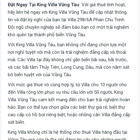
Đặt Ngay Tại King Villa Vũng Tàu:
Với giá thuê linh hoạt,
hãy liên hệ ngay với King Villa Vũng Tàu để cập nhật thông
tin và đặt kỳ nghỉ của bạn tại Villa 298/6A Phan Chu Trinh.
Đội ngũ chuyên nghiệp sẽ đảm bảo bạn có một trải nghiệm
khó quên tại thành phố biển Vũng Tàu.
Với King Villa Vũng Tàu, bạn không chỉ đang chọn lựa một
nơi nghỉ tuyệt vời mà còn là trải nghiệm đẳng cấp và thoải
mái. Các Villa tại đây không chỉ gần biển bãi sau, bãi trước,
và các bãi tắm Thủy Tiên, Long Cung, Dâu, mà còn nằm sát
bờ biển tuyệt vời của Vũng Tàu.
Với mức giá thuê vô cùng hợp lý, từ Villa cho 10 người cho
đến Villa rộng lớn phục vụ nhu cầu lớn với 50 người, King
Villa Vũng Tàu cam kết mang đến cho bạn trải nghiệm hoàn
hảo. Bạn có thể lựa chọn giữa các biệt thự giá rẻ, biệt thự
cao cấp có hồ bơi riêng biệt, hoặc những căn Villa đẳng cấp
sát biển.
King Villa không chỉ là hệ thống cho thuê Villa hàng đầu tại
Vũng Tàu mà còn là địa chỉ đáng tin cậy cho những người