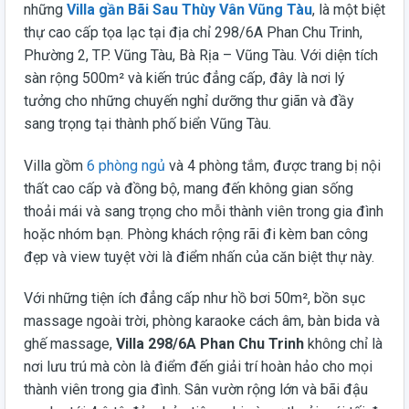
những
Villa gần Bãi Sau Thùy Vân Vũng Tàu
, là một biệt
thự cao cấp tọa lạc tại địa chỉ 298/6A Phan Chu Trinh,
Phường 2, TP. Vũng Tàu, Bà Rịa – Vũng Tàu. Với diện tích
sàn rộng 500m² và kiến trúc đẳng cấp, đây là nơi lý
tưởng cho những chuyến nghỉ dưỡng thư giãn và đầy
sang trọng tại thành phố biển Vũng Tàu.
Villa gồm
6 phòng ngủ
và 4 phòng tắm, được trang bị nội
thất cao cấp và đồng bộ, mang đến không gian sống
thoải mái và sang trọng cho mỗi thành viên trong gia đình
hoặc nhóm bạn. Phòng khách rộng rãi đi kèm ban công
đẹp và view tuyệt vời là điểm nhấn của căn biệt thự này.
Với những tiện ích đẳng cấp như hồ bơi 50m², bồn sục
massage ngoài trời, phòng karaoke cách âm, bàn bida và
ghế massage,
Villa 298/6A Phan Chu Trinh
không chỉ là
nơi lưu trú mà còn là điểm đến giải trí hoàn hảo cho mọi
thành viên trong gia đình. Sân vườn rộng lớn và bãi đậu