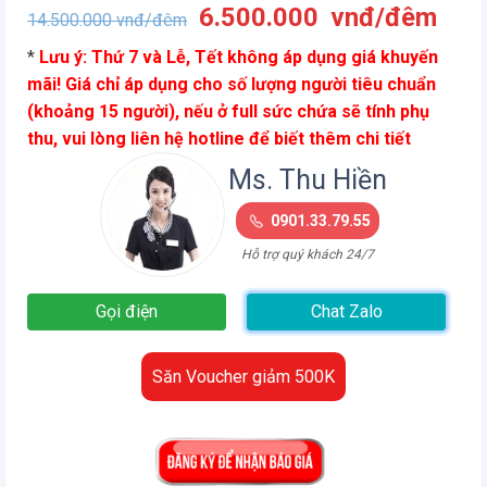
Giá
Giá
6.500.000
vnđ/đêm
14.500.000
vnđ/đêm
gốc
hiện
*
Lưu ý: Thứ 7 và Lễ, Tết không áp dụng giá khuyến
là:
tại
mãi! Giá chỉ áp dụng cho số lượng người tiêu chuẩn
14.500.000
là:
(khoảng 15 người), nếu ở full sức chứa sẽ tính phụ
vnđ/
6.5
thu, vui lòng liên hệ hotline để biết thêm chi tiết
đêm.
vnđ
đêm
Ms. Thu Hiền
0901.33.79.55
Hỗ trợ quý khách 24/7
Gọi điện
Chat Zalo
Săn Voucher giảm 500K