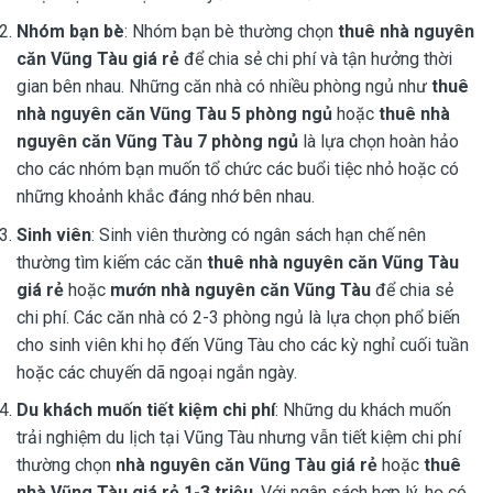
Nhóm bạn bè
: Nhóm bạn bè thường chọn
thuê nhà nguyên
căn Vũng Tàu giá rẻ
để chia sẻ chi phí và tận hưởng thời
gian bên nhau. Những căn nhà có nhiều phòng ngủ như
thuê
nhà nguyên căn Vũng Tàu 5 phòng ngủ
hoặc
thuê nhà
nguyên căn Vũng Tàu 7 phòng ngủ
là lựa chọn hoàn hảo
cho các nhóm bạn muốn tổ chức các buổi tiệc nhỏ hoặc có
những khoảnh khắc đáng nhớ bên nhau.
Sinh viên
: Sinh viên thường có ngân sách hạn chế nên
thường tìm kiếm các căn
thuê nhà nguyên căn Vũng Tàu
giá rẻ
hoặc
mướn nhà nguyên căn Vũng Tàu
để chia sẻ
chi phí. Các căn nhà có 2-3 phòng ngủ là lựa chọn phổ biến
cho sinh viên khi họ đến Vũng Tàu cho các kỳ nghỉ cuối tuần
hoặc các chuyến dã ngoại ngắn ngày.
Du khách muốn tiết kiệm chi phí
: Những du khách muốn
trải nghiệm du lịch tại Vũng Tàu nhưng vẫn tiết kiệm chi phí
thường chọn
nhà nguyên căn Vũng Tàu giá rẻ
hoặc
thuê
nhà Vũng Tàu giá rẻ 1-3 triệu
. Với ngân sách hợp lý, họ có