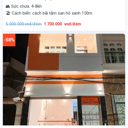
👥 Sức chứa: 4-8kh
🏖️ Cách biển: cách bãi tắm san hô xanh 150m
Giá
Giá
5.000.000
vnđ/đêm
1.700.000
vnđ/đêm
gốc
hiện
là:
tại
5.000.000
là:
vnđ/
1.700.000
-58%
đêm.
vnđ/
đêm.