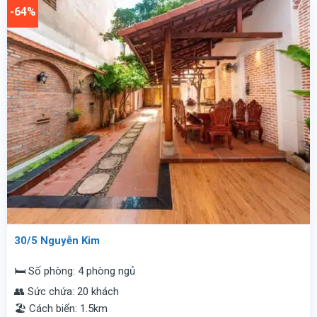
vnđ/
2.200.000
-64%
đêm.
vnđ/
đêm.
30/5 Nguyễn Kim
🛏️ Số phòng: 4 phòng ngủ
👥 Sức chứa: 20 khách
🏖️ Cách biển: 1.5km