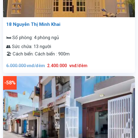
18 Nguyễn Thị Minh Khai
🛏️ Số phòng: 4 phòng ngủ
👥 Sức chứa: 13 người
🏖️ Cách biển: Cách biển : 900m
Giá
Giá
6.000.000
vnđ/đêm
2.400.000
vnđ/đêm
gốc
hiện
là:
tại
6.000.000
là:
vnđ/
2.400.000
-58%
đêm.
vnđ/
đêm.