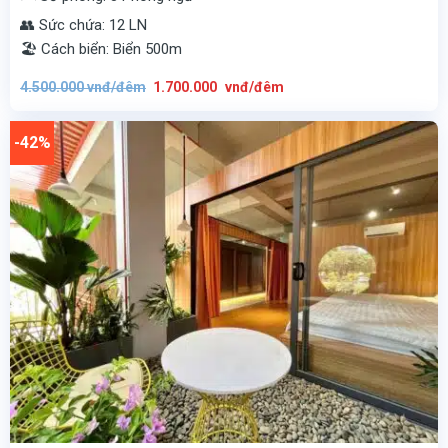
👥 Sức chứa: 12 LN
🏖️ Cách biển: Biển 500m
Giá
Giá
4.500.000
vnđ/đêm
1.700.000
vnđ/đêm
gốc
hiện
là:
tại
4.500.000
là:
vnđ/
1.700.000
-42%
đêm.
vnđ/
đêm.