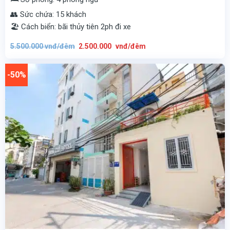
👥 Sức chứa: 15 khách
🏖️ Cách biển: bãi thủy tiên 2ph đi xe
Giá
Giá
5.500.000
vnđ/đêm
2.500.000
vnđ/đêm
gốc
hiện
là:
tại
5.500.000
là:
vnđ/
2.500.000
-50%
đêm.
vnđ/
đêm.