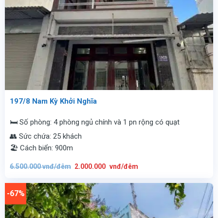
197/8 Nam Kỳ Khởi Nghĩa
🛏️ Số phòng: 4 phòng ngủ chính và 1 pn rộng có quạt
👥 Sức chứa: 25 khách
🏖️ Cách biển: 900m
Giá
Giá
6.500.000
vnđ/đêm
2.000.000
vnđ/đêm
gốc
hiện
là:
tại
6.500.000
là:
vnđ/
2.000.000
-67%
đêm.
vnđ/
đêm.