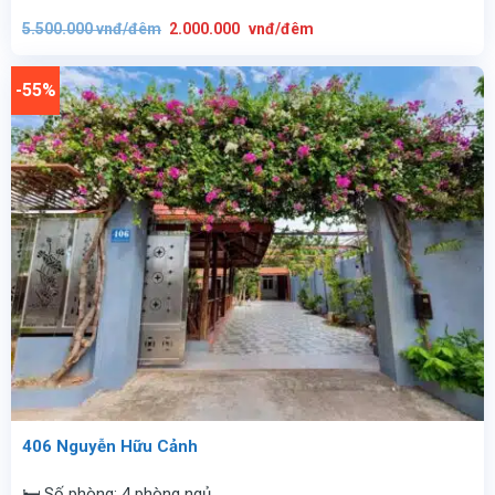
Giá
Giá
5.500.000
vnđ/đêm
2.000.000
vnđ/đêm
gốc
hiện
là:
tại
5.500.000
là:
vnđ/
2.000.000
-55%
đêm.
vnđ/
đêm.
406 Nguyễn Hữu Cảnh
🛏️ Số phòng: 4 phòng ngủ