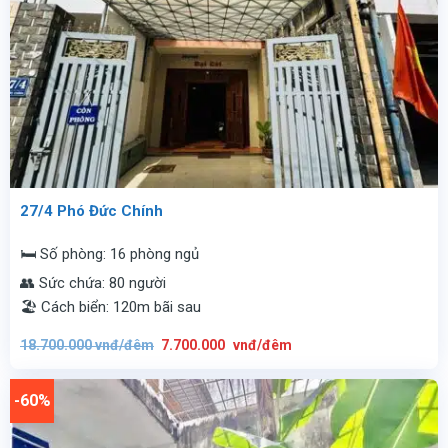
27/4 Phó Đức Chính
🛏️ Số phòng: 16 phòng ngủ
👥 Sức chứa: 80 người
🏖️ Cách biển: 120m bãi sau
Giá
Giá
18.700.000
vnđ/đêm
7.700.000
vnđ/đêm
gốc
hiện
là:
tại
18.700.000
là:
vnđ/
7.700.000
-60%
đêm.
vnđ/
đêm.