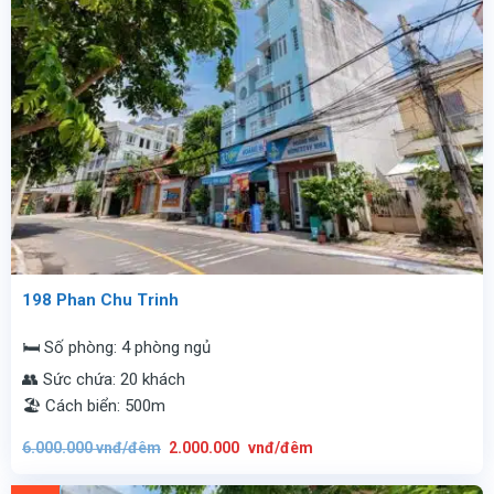
198 Phan Chu Trinh
🛏️ Số phòng: 4 phòng ngủ
👥 Sức chứa: 20 khách
🏖️ Cách biển: 500m
Giá
Giá
6.000.000
vnđ/đêm
2.000.000
vnđ/đêm
gốc
hiện
là:
tại
6.000.000
là:
vnđ/
2.000.000