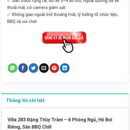
✅ Sân trước rộng rãi, đỗ xe 3–4 xe ôtô, ngoài đường để xe
thoải mái, có camera giám sát
✅ Không gian ngoài trời thoáng mát, lý tưởng tổ chức tiệc,
BBQ và vui chơi
Thông tin chi tiết
Villa 2B3 Đặng Thùy Trâm – 6 Phòng Ngủ, Hồ Bơi
Riêng, Sân BBQ Chill