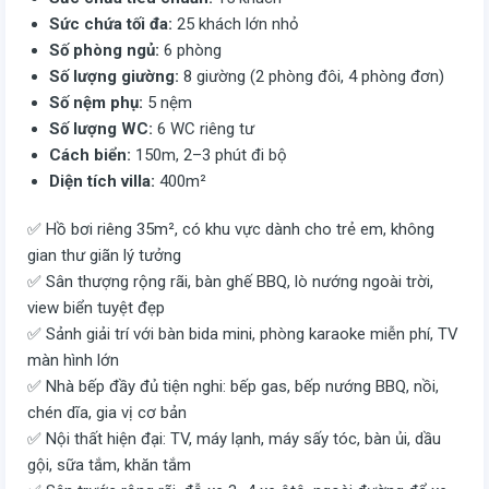
Sức chứa tối đa:
25 khách lớn nhỏ
Số phòng ngủ:
6 phòng
Số lượng giường:
8 giường (2 phòng đôi, 4 phòng đơn)
Số nệm phụ:
5 nệm
Số lượng WC:
6 WC riêng tư
Cách biển:
150m, 2–3 phút đi bộ
Diện tích villa:
400m²
✅ Hồ bơi riêng 35m², có khu vực dành cho trẻ em, không
gian thư giãn lý tưởng
✅ Sân thượng rộng rãi, bàn ghế BBQ, lò nướng ngoài trời,
view biển tuyệt đẹp
✅ Sảnh giải trí với bàn bida mini, phòng karaoke miễn phí, TV
màn hình lớn
✅ Nhà bếp đầy đủ tiện nghi: bếp gas, bếp nướng BBQ, nồi,
chén dĩa, gia vị cơ bản
✅ Nội thất hiện đại: TV, máy lạnh, máy sấy tóc, bàn ủi, dầu
gội, sữa tắm, khăn tắm