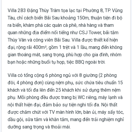
Villa 2B3 Đặng Thùy Trâm tọa lạc tại Phường 8, TP. Vũng
Tàu, chỉ cách biển Bãi Sau khoảng 150m, thuận tiện đi bộ
ra biển, khám phá các quán cà phê, nhà hàng và tham
quan những địa điểm nổi tiếng như CSJ Tower, bãi tắm
Thùy Vân và công viên Bãi Sau. Villa được thiết kế hiện
đại, rộng rãi 400m², gồm 1 trệt và 1 lầu, mang đến không
gian thoáng mát, sang trọng, phù hợp cho gia đình, nhóm
bạn hoặc những buổi tụ họp, tiệc BBQ ngoài trời.
Villa có tổng cộng 6 phòng ngủ với 8 giường (2 phòng
đôi, 4 phòng đơn) cùng nệm phụ, sức chứa tiêu chuẩn 15
khách và tối đa lên đến 25 khách khi sử dụng thêm nệm
phụ. Mỗi phòng đều được trang bị WC riêng, máy lạnh và
nội thất hiện đại, đảm bảo sự tiện nghi tối đa. Nội thất
được chăm chút với TV màn hình lớn, bàn ủi, máy sấy tóc,
dầu gội, sữa tắm và khăn tắm, mang đến trải nghiệm nghỉ
dưỡng sang trọng và thoải mái.