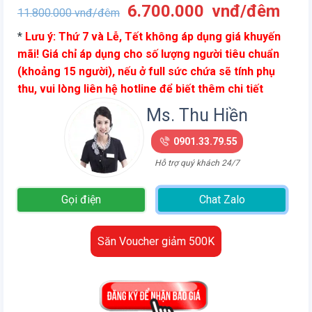
Giá
Giá
6.700.000
vnđ/đêm
11.800.000
vnđ/đêm
gốc
hiện
*
Lưu ý: Thứ 7 và Lễ, Tết không áp dụng giá khuyến
là:
tại
mãi! Giá chỉ áp dụng cho số lượng người tiêu chuẩn
11.800.000
là:
(khoảng 15 người), nếu ở full sức chứa sẽ tính phụ
vnđ/
6.7
thu, vui lòng liên hệ hotline để biết thêm chi tiết
đêm.
vnđ
đêm
Ms. Thu Hiền
0901.33.79.55
Hỗ trợ quý khách 24/7
Gọi điện
Chat Zalo
Săn Voucher giảm 500K