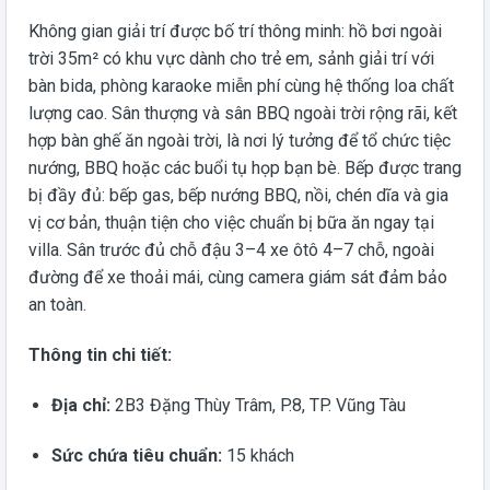
Không gian giải trí được bố trí thông minh: hồ bơi ngoài
trời 35m² có khu vực dành cho trẻ em, sảnh giải trí với
bàn bida, phòng karaoke miễn phí cùng hệ thống loa chất
lượng cao. Sân thượng và sân BBQ ngoài trời rộng rãi, kết
hợp bàn ghế ăn ngoài trời, là nơi lý tưởng để tổ chức tiệc
nướng, BBQ hoặc các buổi tụ họp bạn bè. Bếp được trang
bị đầy đủ: bếp gas, bếp nướng BBQ, nồi, chén dĩa và gia
vị cơ bản, thuận tiện cho việc chuẩn bị bữa ăn ngay tại
villa. Sân trước đủ chỗ đậu 3–4 xe ôtô 4–7 chỗ, ngoài
đường để xe thoải mái, cùng camera giám sát đảm bảo
an toàn.
Thông tin chi tiết:
Địa chỉ:
2B3 Đặng Thùy Trâm, P.8, TP. Vũng Tàu
Sức chứa tiêu chuẩn:
15 khách