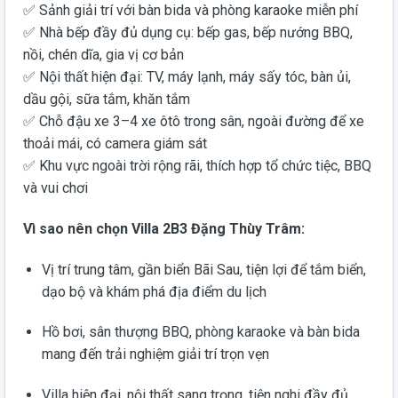
✅ Sảnh giải trí với bàn bida và phòng karaoke miễn phí
✅ Nhà bếp đầy đủ dụng cụ: bếp gas, bếp nướng BBQ,
nồi, chén dĩa, gia vị cơ bản
✅ Nội thất hiện đại: TV, máy lạnh, máy sấy tóc, bàn ủi,
dầu gội, sữa tắm, khăn tắm
✅ Chỗ đậu xe 3–4 xe ôtô trong sân, ngoài đường để xe
thoải mái, có camera giám sát
✅ Khu vực ngoài trời rộng rãi, thích hợp tổ chức tiệc, BBQ
và vui chơi
Vì sao nên chọn Villa 2B3 Đặng Thùy Trâm:
Vị trí trung tâm, gần biển Bãi Sau, tiện lợi để tắm biển,
dạo bộ và khám phá địa điểm du lịch
Hồ bơi, sân thượng BBQ, phòng karaoke và bàn bida
mang đến trải nghiệm giải trí trọn vẹn
Villa hiện đại, nội thất sang trọng, tiện nghi đầy đủ,