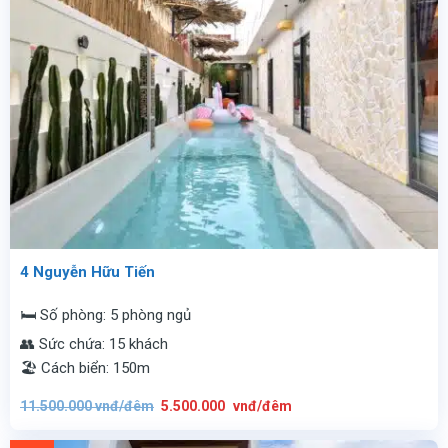
4 Nguyễn Hữu Tiến
🛏️ Số phòng: 5 phòng ngủ
👥 Sức chứa: 15 khách
🏖️ Cách biển: 150m
Giá
Giá
11.500.000
vnđ/đêm
5.500.000
vnđ/đêm
gốc
hiện
là:
tại
11.500.000
là:
vnđ/
5.500.000