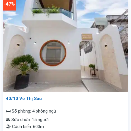
-47%
đêm.
vnđ/
đêm.
40/10 Võ Thị Sáu
🛏️ Số phòng: 4 phòng ngủ
👥 Sức chứa: 15 người
🏖️ Cách biển: 600m