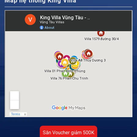
Map hệ thống King Villa
Săn Voucher giảm 500K