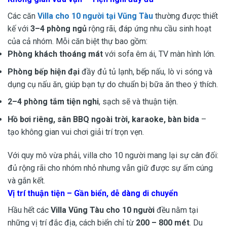
Các căn
Villa cho 10 người tại Vũng Tàu
thường được thiết
kế với
3–4 phòng ngủ
rộng rãi, đáp ứng nhu cầu sinh hoạt
của cả nhóm. Mỗi căn biệt thự bao gồm:
Phòng khách thoáng mát
với sofa êm ái, TV màn hình lớn.
Phòng bếp hiện đại
đầy đủ tủ lạnh, bếp nấu, lò vi sóng và
dụng cụ nấu ăn, giúp bạn tự do chuẩn bị bữa ăn theo ý thích.
2–4 phòng tắm tiện nghi
, sạch sẽ và thuận tiện.
Hồ bơi riêng, sân BBQ ngoài trời, karaoke, bàn bida
–
tạo không gian vui chơi giải trí trọn vẹn.
Với quy mô vừa phải, villa cho 10 người mang lại sự cân đối:
đủ rộng rãi cho nhóm nhỏ nhưng vẫn giữ được sự ấm cúng
và gắn kết.
Vị trí thuận tiện – Gần biển, dễ dàng di chuyển
Hầu hết các
Villa Vũng Tàu cho 10 người
đều nằm tại
những vị trí đắc địa, cách biển chỉ từ
200 – 800 mét
. Du