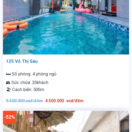
125 Võ Thị Sáu
🛏️ Số phòng: 4 phòng ngủ
👥 Sức chứa: 20khách
🏖️ Cách biển: 500m
Giá
Giá
9.500.000
vnđ/đêm
4.500.000
vnđ/đêm
gốc
hiện
là:
tại
9.500.000
là:
vnđ/
4.500.000
-52%
đêm.
vnđ/
đêm.