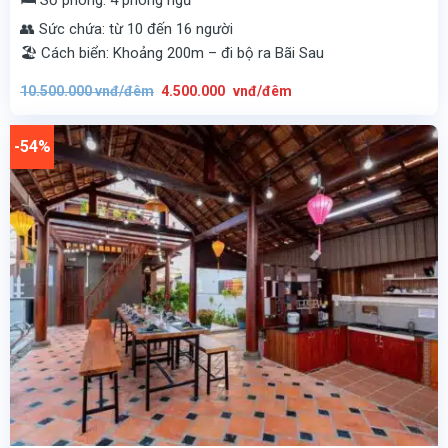
👥 Sức chứa: từ 10 đến 16 người
🏖️ Cách biển: Khoảng 200m – đi bộ ra Bãi Sau
Giá
Giá
10.500.000
vnđ/đêm
4.500.000
vnđ/đêm
gốc
hiện
là:
tại
10.500.000
là:
vnđ/
4.500.000
-54%
đêm.
vnđ/
đêm.