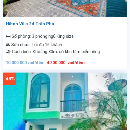
Hilton Villa 24 Trần Phú
🛏️ Số phòng: 3 phòng ngủ King size
👥 Sức chứa: Tối đa 16 khách
🏖️ Cách biển: Khoảng 30m, có khu tắm biển riêng
Giá
Giá
10.000.000
vnđ/đêm
4.200.000
vnđ/đêm
gốc
hiện
là:
tại
10.000.000
là:
vnđ/
4.200.000
-48%
đêm.
vnđ/
đêm.