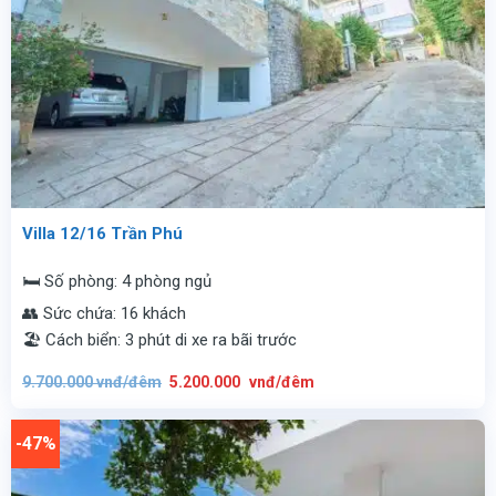
Villa 12/16 Trần Phú
🛏️ Số phòng: 4 phòng ngủ
👥 Sức chứa: 16 khách
🏖️ Cách biển: 3 phút di xe ra bãi trước
Giá
Giá
9.700.000
vnđ/đêm
5.200.000
vnđ/đêm
gốc
hiện
là:
tại
9.700.000
là:
vnđ/
5.200.000
-47%
đêm.
vnđ/
đêm.