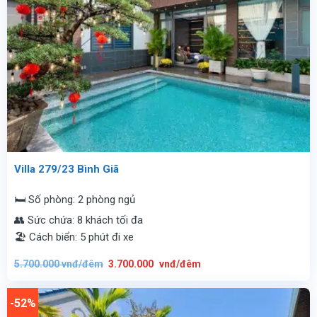
Villa 279/23 Bình Giã
🛏️ Số phòng: 2 phòng ngủ
👥 Sức chứa: 8 khách tối đa
🏖️ Cách biển: 5 phút đi xe
Giá
Giá
5.700.000
vnđ/đêm
3.700.000
vnđ/đêm
gốc
hiện
là:
tại
5.700.000
là:
vnđ/
3.700.000
-52%
đêm.
vnđ/
đêm.