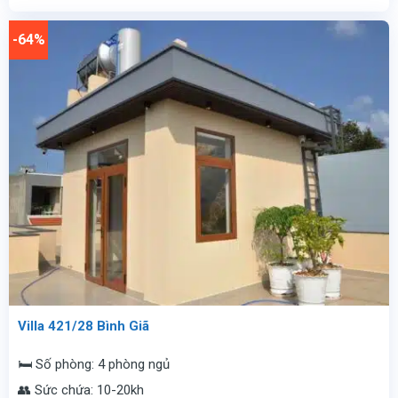
là:
tại
8.700.000
là:
vnđ/
4.200.000
-64%
đêm.
vnđ/
đêm.
Villa 421/28 Bình Giã
🛏️ Số phòng: 4 phòng ngủ
👥 Sức chứa: 10-20kh