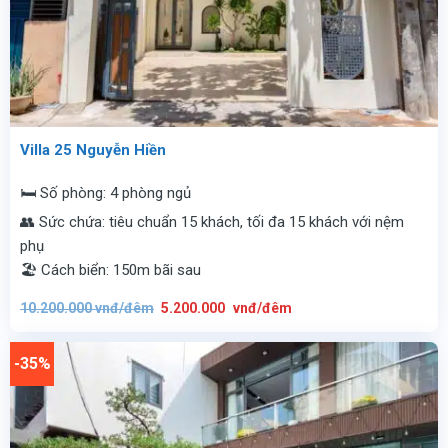
Villa 25 Nguyễn Hiền
🛏️ Số phòng: 4 phòng ngủ
👥 Sức chứa: tiêu chuẩn 15 khách, tối đa 15 khách với nệm
phụ
🏖️ Cách biển: 150m bãi sau
Giá
Giá
10.200.000
vnđ/đêm
5.200.000
vnđ/đêm
gốc
hiện
là:
tại
10.200.000
là:
vnđ/
5.200.000
-35%
đêm.
vnđ/
đêm.