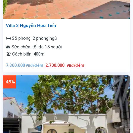
Villa 2 Nguyễn Hữu Tiến
🛏️ Số phòng: 2 phòng ngủ
👥 Sức chứa: tối đa 15 người
🏖️ Cách biển: 400m
Giá
Giá
7.300.000
vnđ/đêm
2.700.000
vnđ/đêm
gốc
hiện
là:
tại
7.300.000
là:
vnđ/
2.700.000
-49%
đêm.
vnđ/
đêm.