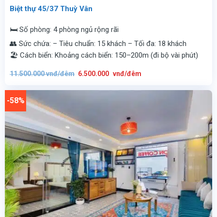
Biệt thự 45/37 Thuỳ Vân
🛏️ Số phòng: 4 phòng ngủ rộng rãi
👥 Sức chứa: – Tiêu chuẩn: 15 khách – Tối đa: 18 khách
🏖️ Cách biển: Khoảng cách biển: 150–200m (đi bộ vài phút)
Giá
Giá
11.500.000
vnđ/đêm
6.500.000
vnđ/đêm
gốc
hiện
là:
tại
11.500.000
là:
vnđ/
6.500.000
-58%
đêm.
vnđ/
đêm.