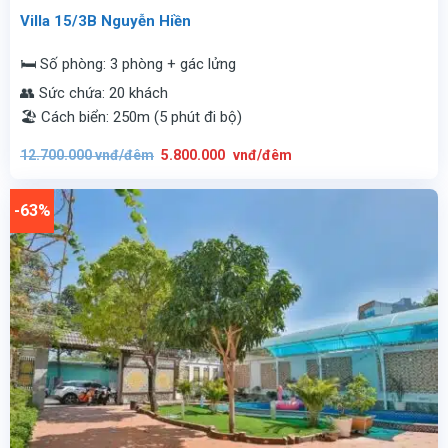
Villa 15/3B Nguyễn Hiền
🛏️ Số phòng: 3 phòng + gác lửng
👥 Sức chứa: 20 khách
🏖️ Cách biển: 250m (5 phút đi bộ)
Giá
Giá
12.700.000
vnđ/đêm
5.800.000
vnđ/đêm
gốc
hiện
là:
tại
12.700.000
là:
vnđ/
5.800.000
-63%
đêm.
vnđ/
đêm.