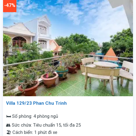
vnđ/
5.200.000
-47%
đêm.
vnđ/
đêm.
Villa 129/23 Phan Chu Trinh
🛏️ Số phòng: 4 phòng ngủ
👥 Sức chứa: Tiêu chuẩn 15, tối đa 25
🏖️ Cách biển: 1 phút đi xe