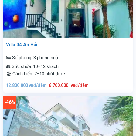
Villa 04 An Hải
🛏️ Số phòng: 3 phòng ngủ
👥 Sức chứa: 10–12 khách
🏖️ Cách biển: 7–10 phút đi xe
Giá
Giá
12.800.000
vnđ/đêm
6.700.000
vnđ/đêm
gốc
hiện
là:
tại
12.800.000
là:
vnđ/
6.700.000
-46%
đêm.
vnđ/
đêm.