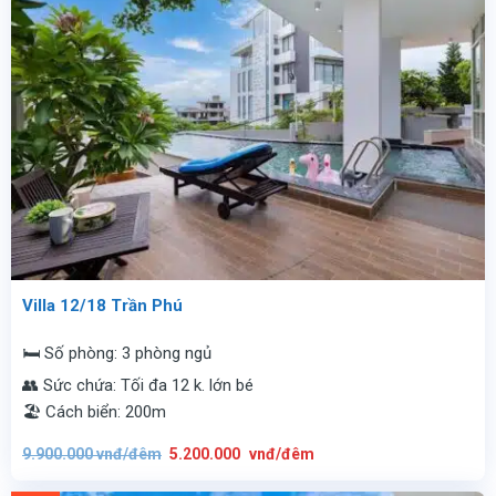
Villa 12/18 Trần Phú
🛏️ Số phòng: 3 phòng ngủ
👥 Sức chứa: Tối đa 12 k. lớn bé
🏖️ Cách biển: 200m
Giá
Giá
9.900.000
vnđ/đêm
5.200.000
vnđ/đêm
gốc
hiện
là:
tại
9.900.000
là: