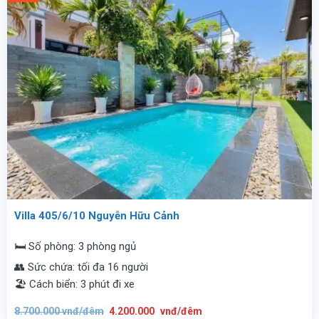
Villa 405/6/10 Nguyễn Hữu Cảnh
🛏️ Số phòng: 3 phòng ngủ
👥 Sức chứa: tối đa 16 người
🏖️ Cách biển: 3 phút đi xe
Giá
Giá
8.700.000
vnđ/đêm
4.200.000
vnđ/đêm
gốc
hiện