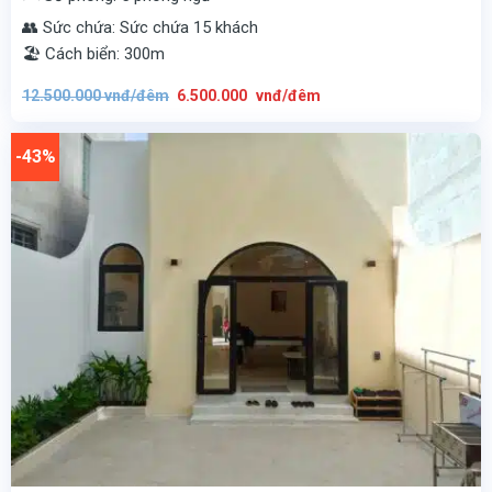
👥 Sức chứa: Sức chứa 15 khách
🏖️ Cách biển: 300m
Giá
Giá
12.500.000
vnđ/đêm
6.500.000
vnđ/đêm
gốc
hiện
là:
tại
12.500.000
là:
vnđ/
6.500.000
-43%
đêm.
vnđ/
đêm.