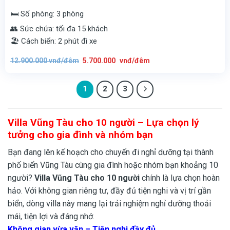
🛏️ Số phòng: 3 phòng
👥 Sức chứa: tối đa 15 khách
🏖️ Cách biển: 2 phút đi xe
Giá
Giá
12.900.000
vnđ/đêm
5.700.000
vnđ/đêm
gốc
hiện
là:
tại
12.900.000
là:
vnđ/
5.700.000
đêm.
1
2
3
vnđ/
đêm.
Villa Vũng Tàu cho 10 người – Lựa chọn lý
tưởng cho gia đình và nhóm bạn
Bạn đang lên kế hoạch cho chuyến đi nghỉ dưỡng tại thành
phố biển Vũng Tàu cùng gia đình hoặc nhóm bạn khoảng 10
người?
Villa Vũng Tàu cho 10 người
chính là lựa chọn hoàn
hảo. Với không gian riêng tư, đầy đủ tiện nghi và vị trí gần
biển, dòng villa này mang lại trải nghiệm nghỉ dưỡng thoải
mái, tiện lợi và đáng nhớ.
Không gian vừa vặn – Tiện nghi đầy đủ