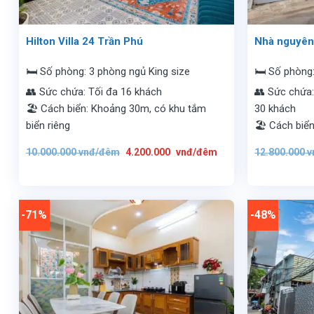
Hilton Villa 24 Trần Phú
Nhà nguyên
🛏️ Số phòng: 3 phòng ngủ King size
🛏️ Số phòng
👥 Sức chứa: Tối đa 16 khách
👥 Sức chứa:
🏖️ Cách biển: Khoảng 30m, có khu tắm
30 khách
biển riêng
🏖️ Cách biể
Giá
Giá
10.000.000
vnđ/đêm
4.200.000
vnđ/đêm
12.800.000
v
gốc
hiện
là:
tại
10.000.000
là:
vnđ/
4.200.000
đêm.
vnđ/
đêm.
-71%
-48%