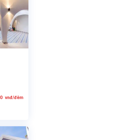
Giá
00
vnđ/đêm
hiện
tại
0
là:
12.700.000
vnđ/
đêm.