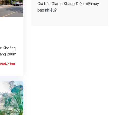
Giá bán Gladia Khang Điền
hiện nay
bao nhiêu?
n: Khoảng
oảng 200m
Giá
vnđ/đêm
hiện
tại
là:
3.500.000
vnđ/
đêm.