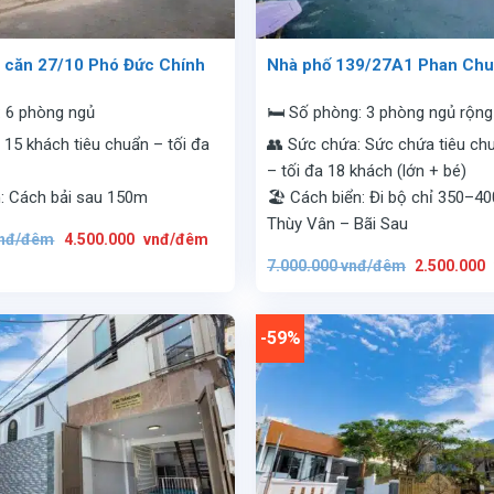
 căn 27/10 Phó Đức Chính
Nhà phố 139/27A1 Phan Chu
: 6 phòng ngủ
🛏️ Số phòng: 3 phòng ngủ rộng 
 15 khách tiêu chuẩn – tối đa
👥 Sức chứa: Sức chứa tiêu ch
– tối đa 18 khách (lớn + bé)
n: Cách bải sau 150m
🏖️ Cách biển: Đi bộ chỉ 350–4
Thùy Vân – Bãi Sau
Giá
Giá
nđ/đêm
4.500.000
vnđ/đêm
gốc
hiện
Giá
là:
tại
7.000.000
vnđ/đêm
2.500.000
gốc
12.800.000
là:
là:
vnđ/
4.500.000
7.000.000
đêm.
vnđ/
vnđ/
đêm.
đêm.
-59%