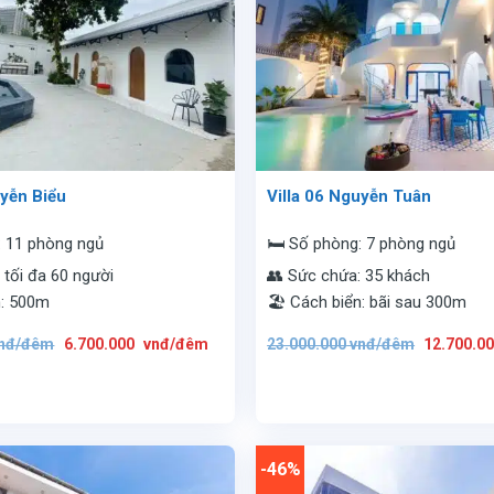
uyễn Biểu
Villa 06 Nguyễn Tuân
: 11 phòng ngủ
🛏️ Số phòng: 7 phòng ngủ
 tối đa 60 người
👥 Sức chứa: 35 khách
n: 500m
🏖️ Cách biển: bãi sau 300m
Giá
Giá
Giá
nđ/đêm
6.700.000
vnđ/đêm
23.000.000
vnđ/đêm
12.700.0
gốc
hiện
gốc
là:
tại
là:
15.900.000
là:
23.000.00
vnđ/
6.700.000
vnđ/
đêm.
vnđ/
đêm.
đêm.
-46%