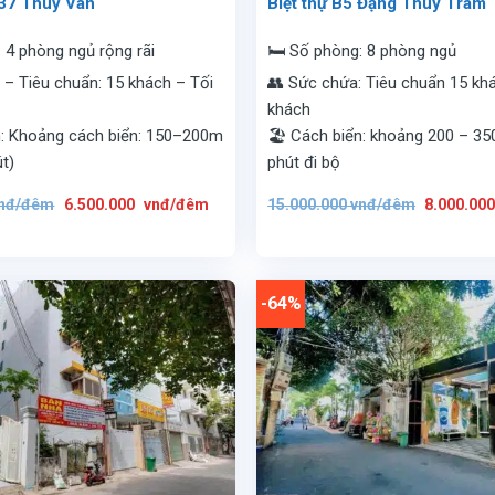
/37 Thuỳ Vân
Biệt thự B5 Đặng Thùy Trâm
: 4 phòng ngủ rộng rãi
🛏️ Số phòng: 8 phòng ngủ
 – Tiêu chuẩn: 15 khách – Tối
👥 Sức chứa: Tiêu chuẩn 15 khác
khách
n: Khoảng cách biển: 150–200m
🏖️ Cách biển: khoảng 200 – 3
út)
phút đi bộ
Giá
Giá
Giá
nđ/đêm
6.500.000
vnđ/đêm
15.000.000
vnđ/đêm
8.000.00
gốc
hiện
gốc
là:
tại
là:
11.500.000
là:
15.000.00
vnđ/
6.500.000
vnđ/
đêm.
vnđ/
đêm.
đêm.
-64%