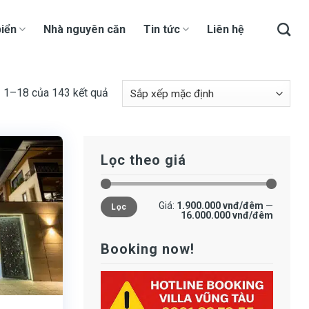
iển
Nhà nguyên căn
Tin tức
Liên hệ
ị 1–18 của 143 kết quả
Lọc theo giá
Giá
Giá
Giá:
1.900.000 vnđ/đêm
—
Lọc
tối
tối
16.000.000 vnđ/đêm
thiểu
đa
Booking now!