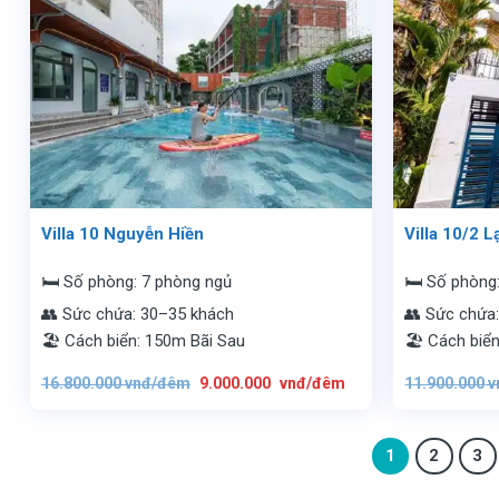
Villa 10 Nguyễn Hiền
Villa 10/2 
🛏️ Số phòng: 7 phòng ngủ
🛏️ Số phòng
👥 Sức chứa: 30–35 khách
👥 Sức chứa:
🏖️ Cách biển: 150m Bãi Sau
🏖️ Cách biể
Giá
Giá
16.800.000
vnđ/đêm
9.000.000
vnđ/đêm
11.900.000
v
gốc
hiện
là:
tại
16.800.000
là:
vnđ/
9.000.000
đêm.
vnđ/
1
2
3
đêm.