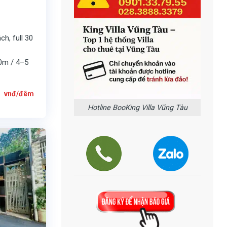
h, full 30
50m / 4–5
Giá
0
vnđ/đêm
hiện
tại
Hotline BooKing Villa Vũng Tàu
0
là:
8.000.000
vnđ/
đêm.