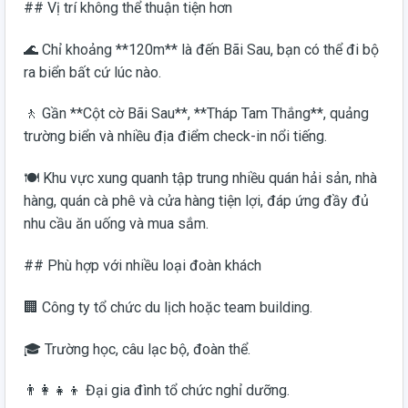
## Vị trí không thể thuận tiện hơn
🌊 Chỉ khoảng **120m** là đến Bãi Sau, bạn có thể đi bộ
ra biển bất cứ lúc nào.
🚶 Gần **Cột cờ Bãi Sau**, **Tháp Tam Thắng**, quảng
trường biển và nhiều địa điểm check-in nổi tiếng.
🍽️ Khu vực xung quanh tập trung nhiều quán hải sản, nhà
hàng, quán cà phê và cửa hàng tiện lợi, đáp ứng đầy đủ
nhu cầu ăn uống và mua sắm.
## Phù hợp với nhiều loại đoàn khách
🏢 Công ty tổ chức du lịch hoặc team building.
🎓 Trường học, câu lạc bộ, đoàn thể.
👨‍👩‍👧‍👦 Đại gia đình tổ chức nghỉ dưỡng.