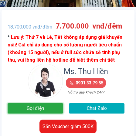
Giá
Giá
7.700.000
vnđ/đêm
18.700.000
vnđ/đêm
gốc
hiện
*
Lưu ý: Thứ 7 và Lễ, Tết không áp dụng giá khuyến
là:
tại
mãi! Giá chỉ áp dụng cho số lượng người tiêu chuẩn
18.700.000
là:
(khoảng 15 người), nếu ở full sức chứa sẽ tính phụ
vnđ/
7.7
thu, vui lòng liên hệ hotline để biết thêm chi tiết
đêm.
vnđ
đêm
Ms. Thu Hiền
0901.33.79.55
Hỗ trợ quý khách 24/7
Gọi điện
Chat Zalo
Săn Voucher giảm 500K