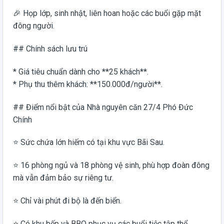
🎉 Họp lớp, sinh nhật, liên hoan hoặc các buổi gặp mặt
đông người.
## Chính sách lưu trú
* Giá tiêu chuẩn dành cho **25 khách**.
* Phụ thu thêm khách: **150.000đ/người**.
## Điểm nổi bật của Nhà nguyên căn 27/4 Phó Đức
Chính
⭐ Sức chứa lớn hiếm có tại khu vực Bãi Sau.
⭐ 16 phòng ngủ và 18 phòng vệ sinh, phù hợp đoàn đông
mà vẫn đảm bảo sự riêng tư.
⭐ Chỉ vài phút đi bộ là đến biển.
⭐ Có khu bếp và BBQ phục vụ các buổi tiệc tập thể.