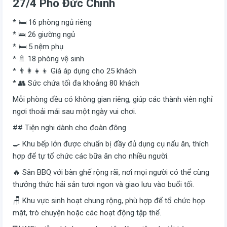
27/4 Phó Đức Chính
* 🛏️ 16 phòng ngủ riêng
* 🛌 26 giường ngủ
* 🛏️ 5 nệm phụ
* 🚿 18 phòng vệ sinh
* 👨‍👩‍👧‍👦 Giá áp dụng cho 25 khách
* 👥 Sức chứa tối đa khoảng 80 khách
Mỗi phòng đều có không gian riêng, giúp các thành viên nghỉ
ngơi thoải mái sau một ngày vui chơi.
## Tiện nghi dành cho đoàn đông
🍳 Khu bếp lớn được chuẩn bị đầy đủ dụng cụ nấu ăn, thích
hợp để tự tổ chức các bữa ăn cho nhiều người.
🔥 Sân BBQ với bàn ghế rộng rãi, nơi mọi người có thể cùng
thưởng thức hải sản tươi ngon và giao lưu vào buổi tối.
🪑 Khu vực sinh hoạt chung rộng, phù hợp để tổ chức họp
mặt, trò chuyện hoặc các hoạt động tập thể.