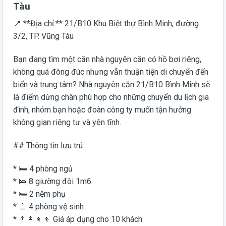
Tàu
📍 **Địa chỉ:** 21/B10 Khu Biệt thự Bình Minh, đường
3/2, TP. Vũng Tàu
Bạn đang tìm một căn nhà nguyên căn có hồ bơi riêng,
không quá đông đúc nhưng vẫn thuận tiện di chuyển đến
biển và trung tâm? Nhà nguyên căn 21/B10 Bình Minh sẽ
là điểm dừng chân phù hợp cho những chuyến du lịch gia
đình, nhóm bạn hoặc đoàn công ty muốn tận hưởng
không gian riêng tư và yên tĩnh.
## Thông tin lưu trú
* 🛏️ 4 phòng ngủ
* 🛌 8 giường đôi 1m6
* 🛏️ 2 nệm phụ
* 🚿 4 phòng vệ sinh
* 👨‍👩‍👧‍👦 Giá áp dụng cho 10 khách