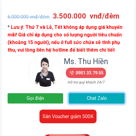
Giá
Giá
3.500.000
vnđ/đêm
6.000.000
vnđ/đêm
gốc
hiện
*
Lưu ý: Thứ 7 và Lễ, Tết không áp dụng giá khuyến
là:
tại
mãi! Giá chỉ áp dụng cho số lượng người tiêu chuẩn
6.000.000
là:
(khoảng 15 người), nếu ở full sức chứa sẽ tính phụ
vnđ/
3.50
thu, vui lòng liên hệ hotline để biết thêm chi tiết
đêm.
vnđ/
đêm.
Ms. Thu Hiền
0901.33.79.55
Hỗ trợ quý khách 24/7
Gọi điện
Chat Zalo
Săn Voucher giảm 500K