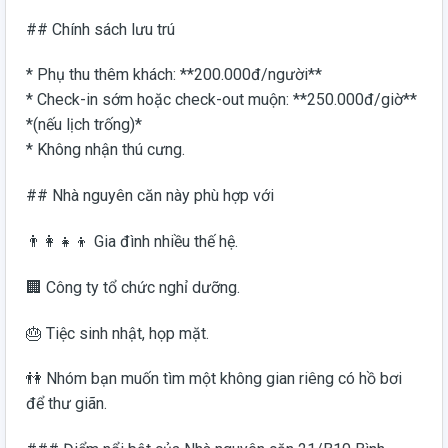
## Chính sách lưu trú
* Phụ thu thêm khách: **200.000đ/người**
* Check-in sớm hoặc check-out muộn: **250.000đ/giờ**
*(nếu lịch trống)*
* Không nhận thú cưng.
## Nhà nguyên căn này phù hợp với
👨‍👩‍👧‍👦 Gia đình nhiều thế hệ.
🏢 Công ty tổ chức nghỉ dưỡng.
🎂 Tiệc sinh nhật, họp mặt.
👫 Nhóm bạn muốn tìm một không gian riêng có hồ bơi
để thư giãn.