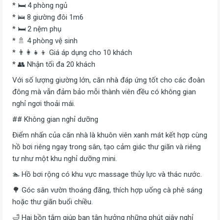
* 🛏️ 4 phòng ngủ
* 🛌 8 giường đôi 1m6
* 🛏️ 2 nệm phụ
* 🚿 4 phòng vệ sinh
* 👨‍👩‍👧‍👦 Giá áp dụng cho 10 khách
* 👥 Nhận tối đa 20 khách
Với số lượng giường lớn, căn nhà đáp ứng tốt cho các đoàn
đông mà vẫn đảm bảo mỗi thành viên đều có không gian
nghỉ ngơi thoải mái.
## Không gian nghỉ dưỡng
Điểm nhấn của căn nhà là khuôn viên xanh mát kết hợp cùng
hồ bơi riêng ngay trong sân, tạo cảm giác thư giãn và riêng
tư như một khu nghỉ dưỡng mini.
🏊 Hồ bơi rộng có khu vực massage thủy lực và thác nước.
🌳 Góc sân vườn thoáng đãng, thích hợp uống cà phê sáng
hoặc thư giãn buổi chiều.
🛁 Hai bồn tắm giúp bạn tận hưởng những phút giây nghỉ