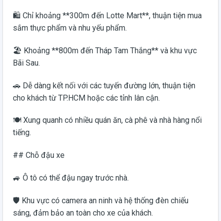
🛍️ Chỉ khoảng **300m đến Lotte Mart**, thuận tiện mua
sắm thực phẩm và nhu yếu phẩm.
🏖️ Khoảng **800m đến Tháp Tam Thắng** và khu vực
Bãi Sau.
🚗 Dễ dàng kết nối với các tuyến đường lớn, thuận tiện
cho khách từ TP.HCM hoặc các tỉnh lân cận.
🍽️ Xung quanh có nhiều quán ăn, cà phê và nhà hàng nổi
tiếng.
## Chỗ đậu xe
🚙 Ô tô có thể đậu ngay trước nhà.
🛡️ Khu vực có camera an ninh và hệ thống đèn chiếu
sáng, đảm bảo an toàn cho xe của khách.