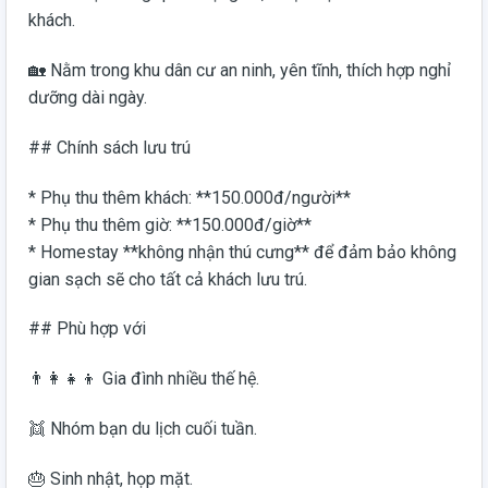
khách.
🏡 Nằm trong khu dân cư an ninh, yên tĩnh, thích hợp nghỉ
dưỡng dài ngày.
## Chính sách lưu trú
* Phụ thu thêm khách: **150.000đ/người**
* Phụ thu thêm giờ: **150.000đ/giờ**
* Homestay **không nhận thú cưng** để đảm bảo không
gian sạch sẽ cho tất cả khách lưu trú.
## Phù hợp với
👨‍👩‍👧‍👦 Gia đình nhiều thế hệ.
👯 Nhóm bạn du lịch cuối tuần.
🎂 Sinh nhật, họp mặt.