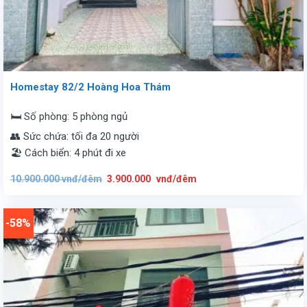
Homestay 82/2 Hoàng Hoa Thám
🛏️ Số phòng: 5 phòng ngủ
👥 Sức chứa: tối đa 20 người
🏖️ Cách biển: 4 phút đi xe
Giá
Giá
10.900.000
vnđ/đêm
3.900.000
vnđ/đêm
gốc
hiện
là:
tại
10.900.000
là:
vnđ/
3.900.000
đêm.
vnđ/
-58%
đêm.