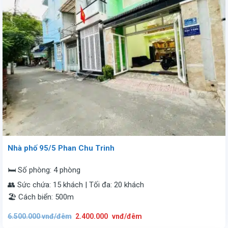
Nhà phố 95/5 Phan Chu Trinh
🛏️ Số phòng: 4 phòng
👥 Sức chứa: 15 khách | Tối đa: 20 khách
🏖️ Cách biển: 500m
Giá
Giá
6.500.000
vnđ/đêm
2.400.000
vnđ/đêm
gốc
hiện
là:
tại