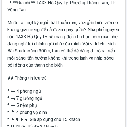
📍 **Địa chỉ:** 1A33 Hồ Quý Ly, Phường Thắng Tam, TP.
Vũng Tàu
Muốn có một kỳ nghỉ thật thoải mái, vừa gần biển vừa có
không gian riêng để cả đoàn quây quần? Nhà phố nguyên
căn 1A33 Hồ Quý Ly sẽ mang đến cho bạn cảm giác như
đang nghỉ tại chính ngôi nhà của mình. Với vị trí chỉ cách
Bãi Sau khoảng 300m, bạn có thể dễ dàng đi bộ ra biển
mỗi sáng, tận hưởng không khí trong lành và nhịp sống
sôi động của thành phố biển.
## Thông tin lưu trú
* 🛏️ 4 phòng ngủ
* 🛌 7 giường ngủ
* 🛏️ 5 nệm phụ
* 🚿 4 phòng vệ sinh
* 👨‍👩‍👧‍👦 Giá áp dụng cho 15 khách
* 👥 Nhận tối đa 20 khách