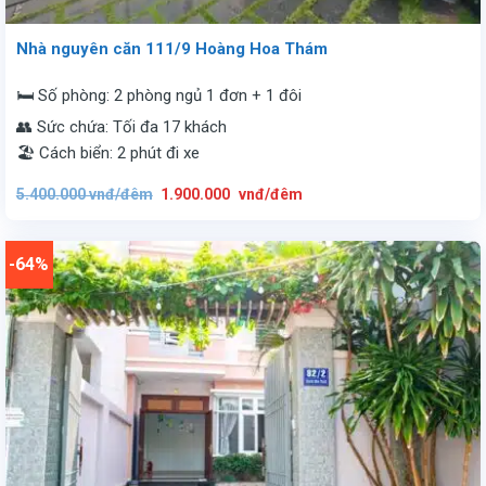
Nhà nguyên căn 111/9 Hoàng Hoa Thám
🛏️ Số phòng: 2 phòng ngủ 1 đơn + 1 đôi
👥 Sức chứa: Tối đa 17 khách
🏖️ Cách biển: 2 phút đi xe
Giá
Giá
5.400.000
vnđ/đêm
1.900.000
vnđ/đêm
gốc
hiện
là:
tại
5.400.000
là:
vnđ/
1.900.000
đêm.
vnđ/
-64%
đêm.