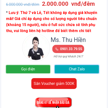
Giá
Giá
2.000.000
vnđ/đêm
6.000.000
vnđ/đêm
gốc
hiện
*
Lưu ý: Thứ 7 và Lễ, Tết không áp dụng giá khuyến
là:
tại
mãi! Giá chỉ áp dụng cho số lượng người tiêu chuẩn
6.000.000
là:
(khoảng 15 người), nếu ở full sức chứa sẽ tính phụ
vnđ/
2.00
thu, vui lòng liên hệ hotline để biết thêm chi tiết
đêm.
vnđ/
đêm.
Ms. Thu Hiền
0901.33.79.55
Hỗ trợ quý khách 24/7
Gọi điện
Chat Zalo
Săn Voucher giảm 500K