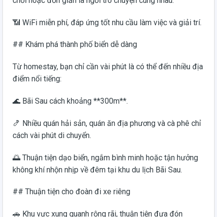
chơi hoặc đơn giản là ngồi trò chuyện cùng nhau.
📶 WiFi miễn phí, đáp ứng tốt nhu cầu làm việc và giải trí.
## Khám phá thành phố biển dễ dàng
Từ homestay, bạn chỉ cần vài phút là có thể đến nhiều địa
điểm nổi tiếng:
🌊 Bãi Sau cách khoảng **300m**.
🍤 Nhiều quán hải sản, quán ăn địa phương và cà phê chỉ
cách vài phút di chuyển.
🌅 Thuận tiện dạo biển, ngắm bình minh hoặc tận hưởng
không khí nhộn nhịp về đêm tại khu du lịch Bãi Sau.
## Thuận tiện cho đoàn đi xe riêng
🚗 Khu vực xung quanh rộng rãi, thuận tiện đưa đón