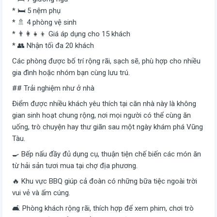
* 🛏️ 5 nệm phụ
* 🚿 4 phòng vệ sinh
* 👨‍👩‍👧‍👦 Giá áp dụng cho 15 khách
* 👥 Nhận tối đa 20 khách
Các phòng được bố trí rộng rãi, sạch sẽ, phù hợp cho nhiều
gia đình hoặc nhóm bạn cùng lưu trú.
## Trải nghiệm như ở nhà
Điểm được nhiều khách yêu thích tại căn nhà này là không
gian sinh hoạt chung rộng, nơi mọi người có thể cùng ăn
uống, trò chuyện hay thư giãn sau một ngày khám phá Vũng
Tàu.
🍳 Bếp nấu đầy đủ dụng cụ, thuận tiện chế biến các món ăn
từ hải sản tươi mua tại chợ địa phương.
🔥 Khu vực BBQ giúp cả đoàn có những bữa tiệc ngoài trời
vui vẻ và ấm cúng.
🛋️ Phòng khách rộng rãi, thích hợp để xem phim, chơi trò