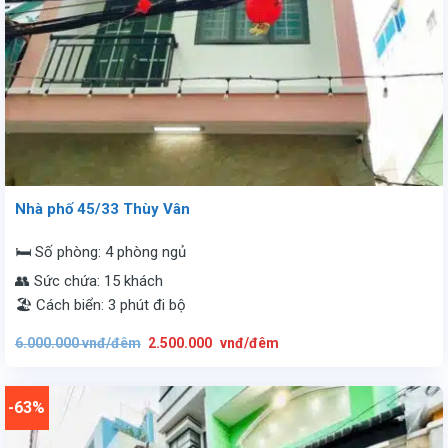
Nhà phố 45/33 Thùy Vân
🛏️ Số phòng: 4 phòng ngủ
👥 Sức chứa: 15 khách
🏖️ Cách biển: 3 phút đi bộ
Giá
Giá
6.000.000
vnđ/đêm
2.500.000
vnđ/đêm
gốc
hiện
là:
tại
6.000.000
là:
vnđ/
2.500.000
đêm.
vnđ/
-63%
đêm.