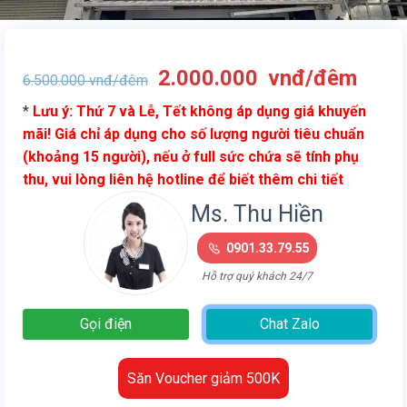
Giá
Giá
2.000.000
vnđ/đêm
6.500.000
vnđ/đêm
gốc
hiện
*
Lưu ý: Thứ 7 và Lễ, Tết không áp dụng giá khuyến
là:
tại
mãi! Giá chỉ áp dụng cho số lượng người tiêu chuẩn
6.500.000
là:
(khoảng 15 người), nếu ở full sức chứa sẽ tính phụ
vnđ/
2.00
thu, vui lòng liên hệ hotline để biết thêm chi tiết
đêm.
vnđ/
đêm.
Ms. Thu Hiền
0901.33.79.55
Hỗ trợ quý khách 24/7
Gọi điện
Chat Zalo
Săn Voucher giảm 500K