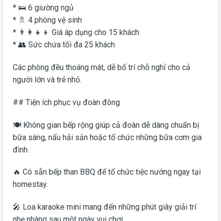
* 🛌 6 giường ngủ
* 🚿 4 phòng vệ sinh
* 👨‍👩‍👧‍👦 Giá áp dụng cho 15 khách
* 👥 Sức chứa tối đa 25 khách
Các phòng đều thoáng mát, dễ bố trí chỗ nghỉ cho cả
người lớn và trẻ nhỏ.
## Tiện ích phục vụ đoàn đông
🍽️ Không gian bếp rộng giúp cả đoàn dễ dàng chuẩn bị
bữa sáng, nấu hải sản hoặc tổ chức những bữa cơm gia
đình.
🔥 Có sẵn bếp than BBQ để tổ chức tiệc nướng ngay tại
homestay.
🎤 Loa karaoke mini mang đến những phút giây giải trí
nhẹ nhàng sau một ngày vui chơi.