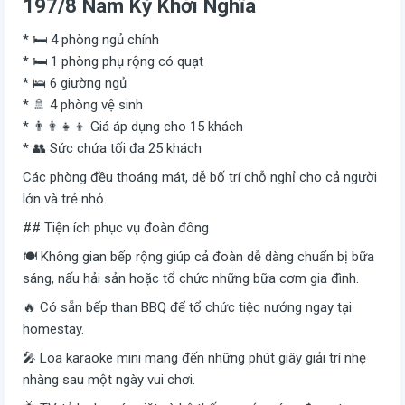
197/8 Nam Kỳ Khởi Nghĩa
* 🛏️ 4 phòng ngủ chính
* 🛏️ 1 phòng phụ rộng có quạt
* 🛌 6 giường ngủ
* 🚿 4 phòng vệ sinh
* 👨‍👩‍👧‍👦 Giá áp dụng cho 15 khách
* 👥 Sức chứa tối đa 25 khách
Các phòng đều thoáng mát, dễ bố trí chỗ nghỉ cho cả người
lớn và trẻ nhỏ.
## Tiện ích phục vụ đoàn đông
🍽️ Không gian bếp rộng giúp cả đoàn dễ dàng chuẩn bị bữa
sáng, nấu hải sản hoặc tổ chức những bữa cơm gia đình.
🔥 Có sẵn bếp than BBQ để tổ chức tiệc nướng ngay tại
homestay.
🎤 Loa karaoke mini mang đến những phút giây giải trí nhẹ
nhàng sau một ngày vui chơi.