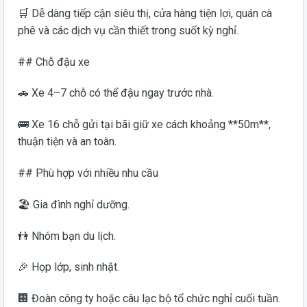
🛒 Dễ dàng tiếp cận siêu thị, cửa hàng tiện lợi, quán cà
phê và các dịch vụ cần thiết trong suốt kỳ nghỉ.
## Chỗ đậu xe
🚗 Xe 4–7 chỗ có thể đậu ngay trước nhà.
🚌 Xe 16 chỗ gửi tại bãi giữ xe cách khoảng **50m**,
thuận tiện và an toàn.
## Phù hợp với nhiều nhu cầu
🏖️ Gia đình nghỉ dưỡng.
👫 Nhóm bạn du lịch.
🎉 Họp lớp, sinh nhật.
🏢 Đoàn công ty hoặc câu lạc bộ tổ chức nghỉ cuối tuần.