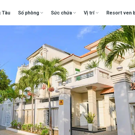
g Tàu
Số phòng
Sức chứa
Vị trí
Resort ven b