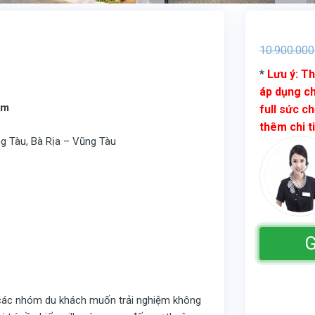
10.900.000
*
Lưu ý: Th
áp dụng ch
am
full sức ch
thêm chi t
 Tàu, Bà Rịa – Vũng Tàu
G
các nhóm du khách muốn trải nghiệm không