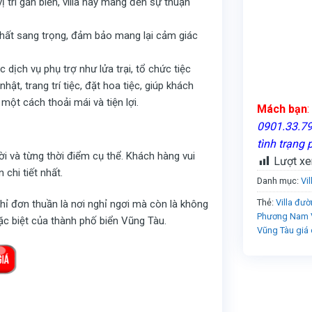
ị trí gần biển, villa này mang đến sự thuận
i thất sang trọng, đảm bảo mang lại cảm giác
dịch vụ phụ trợ như lửa trại, tổ chức tiệc
ật, trang trí tiệc, đặt hoa tiệc, giúp khách
một cách thoải mái và tiện lợi.
Mách bạn
:
0901.33.79.
tình trạng 
ời và từng thời điểm cụ thể. Khách hàng vui
Lượt xe
 chi tiết nhất.
Danh mục:
Vi
Thẻ:
Villa đư
ỉ đơn thuần là nơi nghỉ ngơi mà còn là không
Phương Nam V
ặc biệt của thành phố biển Vũng Tàu.
Vũng Tàu giá d