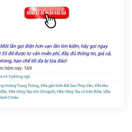
Một lần gọi điện hơn vạn lần tìm kiếm, hãy gọi ngay
55 để được tư vấn miễn phí, đầy đủ thông tin, giá cả,
phòng, hạn chế tối đa bị lừa đảo!
m hôm nay:
169
lla có 5 phòng ngủ
ờng Hoàng Trung Thông
,
Villa gần biển Bãi Sau Thùy Vân
,
Villa khu
illa
,
Villa Vũng Tàu cho 20 người
,
Villa Vũng Tàu có bàn Bida
,
Villa
ưới 2 triệu