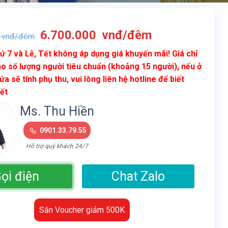
Giá
Giá
6.700.000
vnđ/đêm
vnđ/đêm
gốc
hiện
ứ 7 và Lễ, Tết không áp dụng giá khuyến mãi! Giá chỉ
là:
tại
o số lượng người tiêu chuẩn (khoảng 15 người), nếu ở
10.900.000
là:
ứa sẽ tính phụ thu, vui lòng liên hệ hotline để biết
vnđ/
6.700.000
iết
đêm.
vnđ/
đêm.
Ms. Thu Hiền
0901.33.79.55
Hỗ trợ quý khách 24/7
ọi điện
Chat Zalo
Săn Voucher giảm 500K