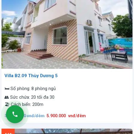
Villa B2.09 Thùy Dương 5
🛏️ Số phòng: 8 phòng ngủ
👥 Sức chứa: 20 tối đa 30
🏖️ Cách biển: 200m
Giá
Giá
13.000.000
vnđ/đêm
5.900.000
vnđ/đêm
gốc
hiện
là:
tại
13.000.000
là:
vnđ/
5.900.000
đêm.
vnđ/