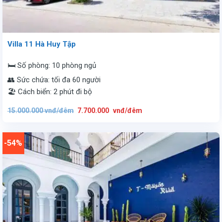
Villa 11 Hà Huy Tập
🛏️ Số phòng: 10 phòng ngủ
👥 Sức chứa: tối đa 60 người
🏖️ Cách biển: 2 phút đi bộ
Giá
Giá
15.000.000
vnđ/đêm
7.700.000
vnđ/đêm
gốc
hiện
là:
tại
15.000.000
là:
vnđ/
7.700.000
đêm.
vnđ/
-54%
đêm.