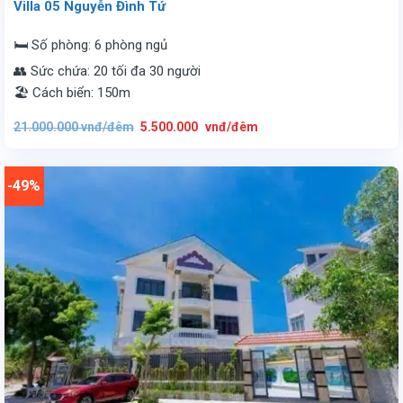
Villa 05 Nguyễn Đình Tứ
🛏️ Số phòng: 6 phòng ngủ
👥 Sức chứa: 20 tối đa 30 người
🏖️ Cách biển: 150m
Giá
Giá
21.000.000
vnđ/đêm
5.500.000
vnđ/đêm
gốc
hiện
là:
tại
21.000.000
là:
vnđ/
5.500.000
đêm.
vnđ/
-49%
đêm.