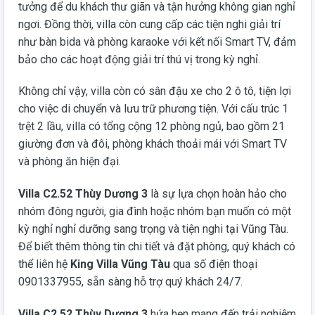
tưởng để du khách thư giãn và tận hưởng không gian nghỉ
ngơi. Đồng thời, villa còn cung cấp các tiện nghi giải trí
như bàn bida và phòng karaoke với kết nối Smart TV, đảm
bảo cho các hoạt động giải trí thú vị trong kỳ nghỉ.
Không chỉ vậy, villa còn có sân đậu xe cho 2 ô tô, tiện lợi
cho việc di chuyển và lưu trữ phương tiện. Với cấu trúc 1
trệt 2 lầu, villa có tổng cộng 12 phòng ngủ, bao gồm 21
giường đơn và đôi, phòng khách thoải mái với Smart TV
và phòng ăn hiện đại.
Villa C2.52 Thùy Dương 3
là sự lựa chọn hoàn hảo cho
nhóm đông người, gia đình hoặc nhóm bạn muốn có một
kỳ nghỉ nghỉ dưỡng sang trọng và tiện nghi tại Vũng Tàu.
Để biết thêm thông tin chi tiết và đặt phòng, quý khách có
thể liên hệ
King Villa Vũng Tàu
qua số điện thoại
0901337955, sẵn sàng hỗ trợ quý khách 24/7.
Villa C2.52 Thùy Dương 3
hứa hẹn mang đến trải nghiệm