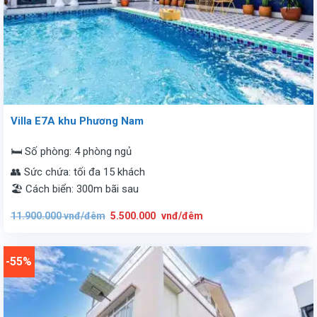
Villa E7A khu Phương Nam
🛏️ Số phòng: 4 phòng ngủ
👥 Sức chứa: tối đa 15 khách
🏖️ Cách biển: 300m bãi sau
Giá
Giá
11.900.000
vnđ/đêm
5.500.000
vnđ/đêm
gốc
hiện
là:
tại
11.900.000
là:
vnđ/
5.500.000
đêm.
vnđ/
-55%
đêm.