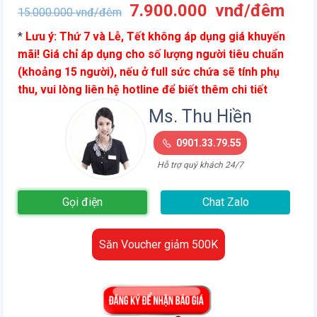
Giá
Giá
7.900.000
vnđ/đêm
15.000.000
vnđ/đêm
gốc
hiện
*
Lưu ý: Thứ 7 và Lễ, Tết không áp dụng giá khuyến
là:
tại
mãi! Giá chỉ áp dụng cho số lượng người tiêu chuẩn
15.000.000
là:
(khoảng 15 người), nếu ở full sức chứa sẽ tính phụ
vnđ/
7.9
thu, vui lòng liên hệ hotline để biết thêm chi tiết
đêm.
vnđ
đêm
Ms. Thu Hiền
0901.33.79.55
Hỗ trợ quý khách 24/7
Gọi điện
Chat Zalo
Săn Voucher giảm 500K