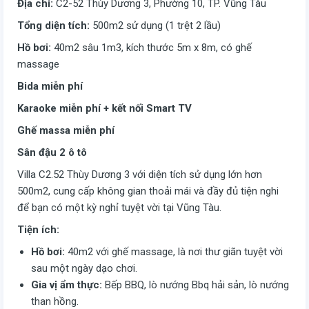
Địa chỉ:
C2-52 Thùy Dương 3, Phường 10, TP. Vũng Tàu
Tổng diện tích:
500m2 sử dụng (1 trệt 2 lầu)
Hồ bơi:
40m2 sâu 1m3, kích thước 5m x 8m, có ghế
massage
Bida miễn phí
Karaoke miễn phí + kết nối Smart TV
Ghế massa miễn phí
Sân đậu 2 ô tô
Villa C2.52 Thùy Dương 3 với diện tích sử dụng lớn hơn
500m2, cung cấp không gian thoải mái và đầy đủ tiện nghi
để bạn có một kỳ nghỉ tuyệt vời tại Vũng Tàu.
Tiện ích:
Hồ bơi:
40m2 với ghế massage, là nơi thư giãn tuyệt vời
sau một ngày dạo chơi.
Gia vị ẩm thực:
Bếp BBQ, lò nướng Bbq hải sản, lò nướng
than hồng.