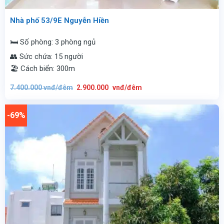
Nhà phố 53/9E Nguyễn Hiền
🛏️ Số phòng: 3 phòng ngủ
👥 Sức chứa: 15 người
🏖️ Cách biển: 300m
Giá
Giá
7.400.000
vnđ/đêm
2.900.000
vnđ/đêm
gốc
hiện
là:
tại
7.400.000
là:
vnđ/
2.900.000
-69%
đêm.
vnđ/
đêm.