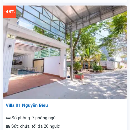
7.000.000
là:
vnđ/
4.000.000
-48%
đêm.
vnđ/
đêm.
Villa 01 Nguyễn Biểu
🛏️ Số phòng: 7 phòng ngủ
👥 Sức chứa: tối đa 20 người