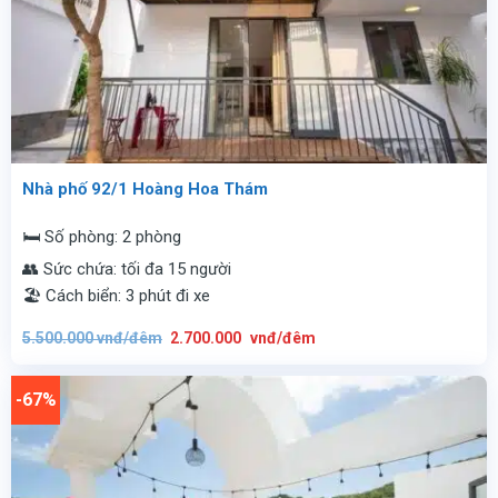
Nhà phố 92/1 Hoàng Hoa Thám
🛏️ Số phòng: 2 phòng
👥 Sức chứa: tối đa 15 người
🏖️ Cách biển: 3 phút đi xe
Giá
Giá
5.500.000
vnđ/đêm
2.700.000
vnđ/đêm
gốc
hiện
là:
tại
5.500.000
là:
vnđ/
2.700.000
-67%
đêm.
vnđ/
đêm.