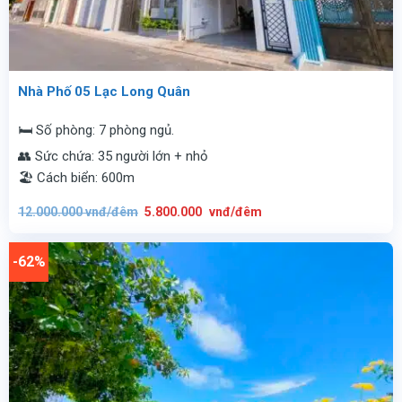
Nhà Phố 05 Lạc Long Quân
🛏️ Số phòng: 7 phòng ngủ.
👥 Sức chứa: 35 người lớn + nhỏ
🏖️ Cách biển: 600m
Giá
Giá
12.000.000
vnđ/đêm
5.800.000
vnđ/đêm
gốc
hiện
là:
tại
12.000.000
là:
vnđ/
5.800.000
-62%
đêm.
vnđ/
đêm.