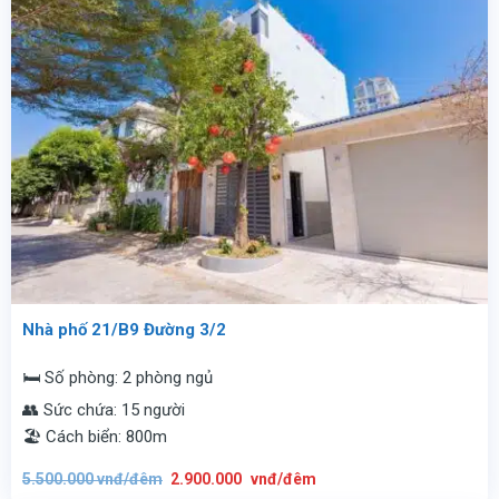
Nhà phố 21/B9 Đường 3/2
🛏️ Số phòng: 2 phòng ngủ
👥 Sức chứa: 15 người
🏖️ Cách biển: 800m
Giá
Giá
5.500.000
vnđ/đêm
2.900.000
vnđ/đêm
gốc
hiện
là:
tại