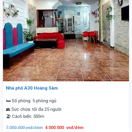
Nhà phố A30 Hoàng Sâm
🛏️ Số phòng: 5 phòng ngủ
👥 Sức chứa: tối đa 25 người
🏖️ Cách biển: 500m
Giá
Giá
7.000.000
vnđ/đêm
4.000.000
vnđ/đêm
gốc
hiện
là:
tại