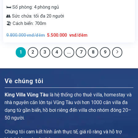
🛏️ Số phòng: 4 phòng ngủ
👥 Sức chứa: tối đa 20 người
🏖️ Cách biển: 700m
Giá
Giá
9.800.000
vnđ/đêm
5.500.000
vnđ/đêm
gốc
hiện
là:
tại
9.800.000
là:
vnđ/
5.500.000
1
2
3
đêm.
4
…
7
vnđ/
8
9
đêm.
Về chúng tôi
King Villa Vũng Tàu
là hệ thống cho thuê villa, homestay và
nhà nguyên căn lớn tại Vũng Tàu với hơn 1000 căn villa đa
dạng từ gần biển, hồ bơi riêng đến villa cho nhóm đông 20–
50 người.
Chúng tôi cam kết hình ảnh thực tế, giá rõ ràng và hỗ trợ