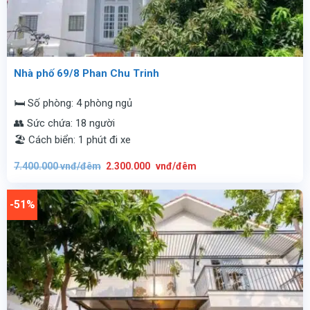
Nhà phố 69/8 Phan Chu Trinh
🛏️ Số phòng: 4 phòng ngủ
👥 Sức chứa: 18 người
🏖️ Cách biển: 1 phút đi xe
Giá
Giá
7.400.000
vnđ/đêm
2.300.000
vnđ/đêm
gốc
hiện
là:
tại
7.400.000
là:
vnđ/
2.300.000
-51%
đêm.
vnđ/
đêm.