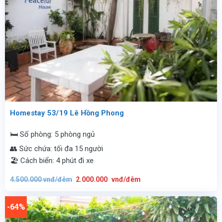
Homestay 53/19 Lê Hồng Phong
🛏️ Số phòng: 5 phòng ngủ
👥 Sức chứa: tối đa 15 người
🏖️ Cách biển: 4 phút đi xe
Giá
Giá
4.500.000
vnđ/đêm
2.000.000
vnđ/đêm
gốc
hiện
là:
tại
4.500.000
là:
vnđ/
2.000.000
-64%
đêm.
vnđ/
đêm.