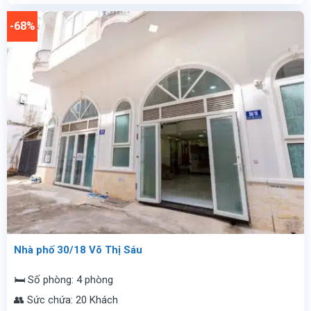
5.500.000
là:
vnđ/
2.900.000
-68%
đêm.
vnđ/
đêm.
Nhà phố 30/18 Võ Thị Sáu
🛏️ Số phòng: 4 phòng
👥 Sức chứa: 20 Khách