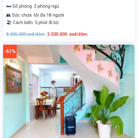
🛏️ Số phòng: 3 phòng ngủ
👥 Sức chứa: tối đa 18 người
🏖️ Cách biển: 5 phút đi bộ
Giá
Giá
8.400.000
vnđ/đêm
3.200.000
vnđ/đêm
gốc
hiện
là:
tại
8.400.000
là:
vnđ/
3.200.000
-61%
đêm.
vnđ/
đêm.