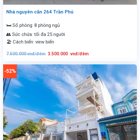
Nhà nguyên căn 264 Trần Phú
🛏️ Số phòng: 8 phòng ngủ
👥 Sức chứa: tối đa 25 người
🏖️ Cách biển: view biển
Giá
Giá
7.500.000
vnđ/đêm
3.500.000
vnđ/đêm
gốc
hiện
là:
tại
7.500.000
là:
vnđ/
3.500.000
-52%
đêm.
vnđ/
đêm.