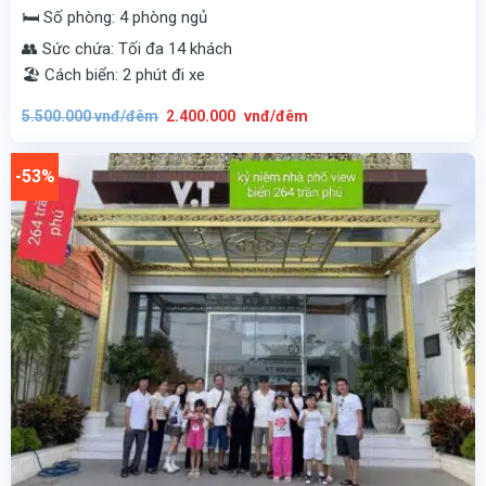
🛏️ Số phòng: 4 phòng ngủ
👥 Sức chứa: Tối đa 14 khách
🏖️ Cách biển: 2 phút đi xe
Giá
Giá
5.500.000
vnđ/đêm
2.400.000
vnđ/đêm
gốc
hiện
là:
tại
5.500.000
là:
vnđ/
2.400.000
-53%
đêm.
vnđ/
đêm.