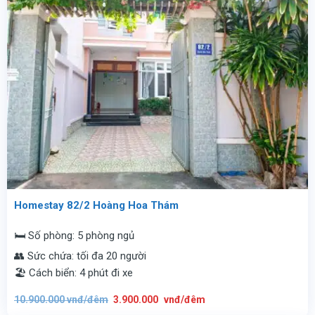
Homestay 82/2 Hoàng Hoa Thám
🛏️ Số phòng: 5 phòng ngủ
👥 Sức chứa: tối đa 20 người
🏖️ Cách biển: 4 phút đi xe
Giá
Giá
10.900.000
vnđ/đêm
3.900.000
vnđ/đêm
gốc
hiện
là:
tại