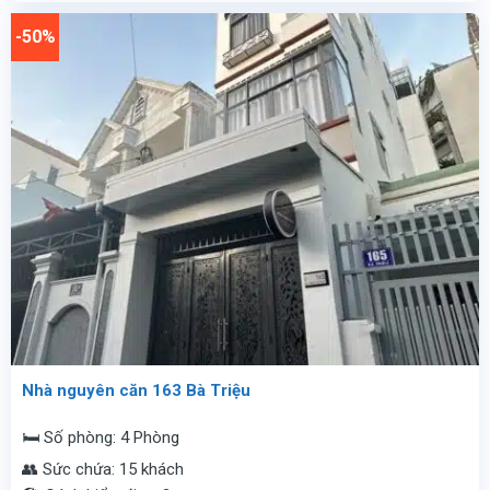
10.900.000
là:
vnđ/
3.900.000
-50%
đêm.
vnđ/
đêm.
Nhà nguyên căn 163 Bà Triệu
🛏️ Số phòng: 4 Phòng
👥 Sức chứa: 15 khách