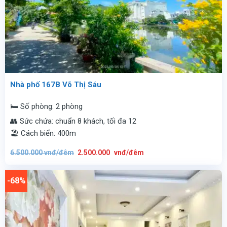
Nhà phố 167B Võ Thị Sáu
🛏️ Số phòng: 2 phòng
👥 Sức chứa: chuẩn 8 khách, tối đa 12
🏖️ Cách biển: 400m
Giá
Giá
6.500.000
vnđ/đêm
2.500.000
vnđ/đêm
gốc
hiện
là:
tại
6.500.000
là:
vnđ/
2.500.000
-68%
đêm.
vnđ/
đêm.