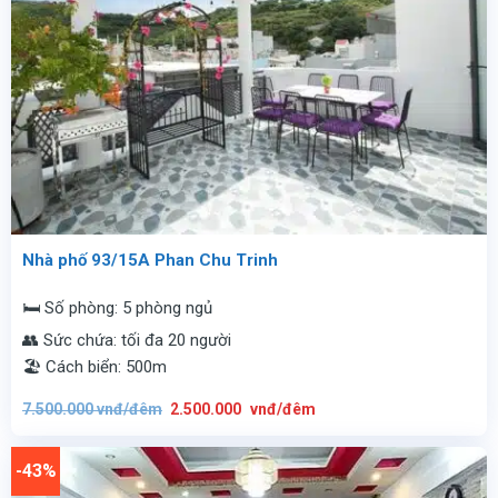
Nhà phố 93/15A Phan Chu Trinh
🛏️ Số phòng: 5 phòng ngủ
👥 Sức chứa: tối đa 20 người
🏖️ Cách biển: 500m
Giá
Giá
7.500.000
vnđ/đêm
2.500.000
vnđ/đêm
gốc
hiện
là:
tại
7.500.000
là:
vnđ/
2.500.000
-43%
đêm.
vnđ/
đêm.