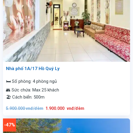
Nhà phố 1A/17 Hồ Quý Ly
🛏️ Số phòng: 4 phòng ngủ
👥 Sức chứa: Max 25 khách
🏖️ Cách biển: 500m
Giá
Giá
5.900.000
vnđ/đêm
1.900.000
vnđ/đêm
gốc
hiện
là:
tại
5.900.000
là:
vnđ/
1.900.000
-47%
đêm.
vnđ/
đêm.