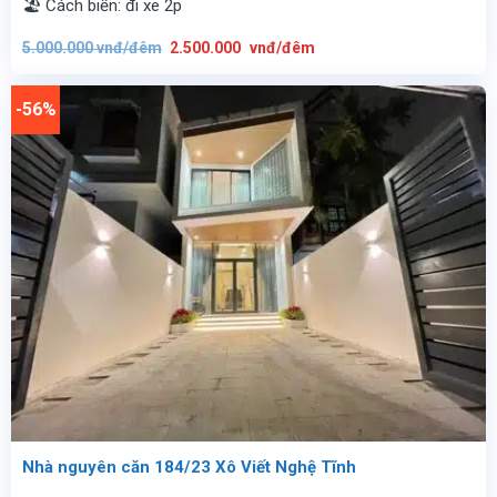
🏖️ Cách biển: đi xe 2p
Giá
Giá
5.000.000
vnđ/đêm
2.500.000
vnđ/đêm
gốc
hiện
là:
tại
5.000.000
là:
vnđ/
2.500.000
-56%
đêm.
vnđ/
đêm.
Nhà nguyên căn 184/23 Xô Viết Nghệ Tĩnh