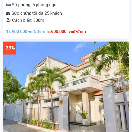
🛏️ Số phòng: 5 phòng ngủ
👥 Sức chứa: tối đa 25 khách
🏖️ Cách biển: 300m
Giá
Giá
12.900.000
vnđ/đêm
5.600.000
vnđ/đêm
gốc
hiện
là:
tại
12.900.000
là:
vnđ/
5.600.000
-39%
đêm.
vnđ/
đêm.