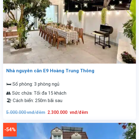
Nhà nguyên căn E9 Hoàng Trung Thông
🛏️ Số phòng: 3 phòng ngủ
👥 Sức chứa: Tối đa 15 khách
🏖️ Cách biển: 250m bãi sau
Giá
Giá
5.000.000
vnđ/đêm
2.300.000
vnđ/đêm
gốc
hiện
là:
tại
5.000.000
là:
vnđ/
2.300.000
-54%
đêm.
vnđ/
đêm.