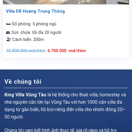
Villa D8 Hoàng Trung Thông
🛏️ Số phòng: 5 phòng ngủ
👥 Sức chứa: tối đa 20 người
🏖️ Cách biển: 200m
Giá
Giá
10.900.000
vnđ/đêm
6.700.000
vnđ/đêm
gốc
hiện
là:
tại
10.900.000
là:
vnđ/
6.700.000
đêm.
vnđ/
đêm.
Về chúng tôi
King Villa Vũng Tàu
là hệ thống cho thuê villa, homestay và
nhà nguyên căn lớn tại Vũng Tàu với hơn 1000 căn villa đa
dạng từ gần biển, hồ bơi riêng đến villa cho nhóm đông 20–
50 người.
Chúng tôi cam kết hình ảnh thực tế, giá rõ ràng và hỗ trợ