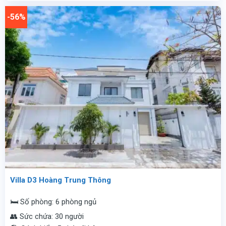
17.000.000
là:
vnđ/
7.800.000
-56%
đêm.
vnđ/
đêm.
Villa D3 Hoàng Trung Thông
🛏️ Số phòng: 6 phòng ngủ
👥 Sức chứa: 30 người