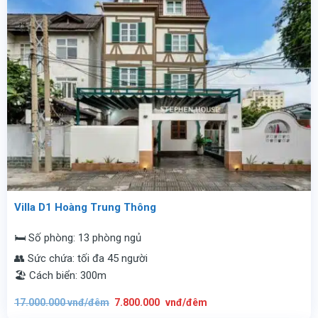
Villa D1 Hoàng Trung Thông
🛏️ Số phòng: 13 phòng ngủ
👥 Sức chứa: tối đa 45 người
🏖️ Cách biển: 300m
Giá
Giá
17.000.000
vnđ/đêm
7.800.000
vnđ/đêm
gốc
hiện
là:
tại