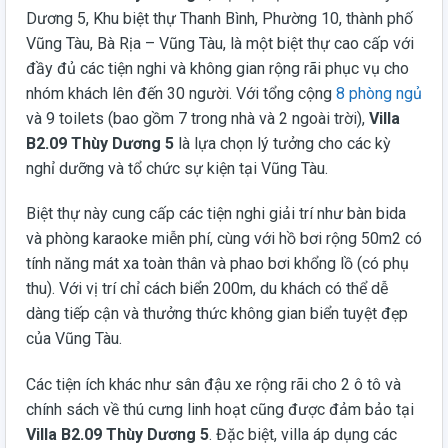
Dương 5, Khu biệt thự Thanh Bình, Phường 10, thành phố
Vũng Tàu, Bà Rịa – Vũng Tàu, là một biệt thự cao cấp với
đầy đủ các tiện nghi và không gian rộng rãi phục vụ cho
nhóm khách lên đến 30 người. Với tổng cộng
8 phòng ngủ
và 9 toilets (bao gồm 7 trong nhà và 2 ngoài trời),
Villa
B2.09 Thùy Dương 5
là lựa chọn lý tưởng cho các kỳ
nghỉ dưỡng và tổ chức sự kiện tại Vũng Tàu.
Biệt thự này cung cấp các tiện nghi giải trí như bàn bida
và phòng karaoke miễn phí, cùng với hồ bơi rộng 50m2 có
tính năng mát xa toàn thân và phao bơi khổng lồ (có phụ
thu). Với vị trí chỉ cách biển 200m, du khách có thể dễ
dàng tiếp cận và thưởng thức không gian biển tuyệt đẹp
của Vũng Tàu.
Các tiện ích khác như sân đậu xe rộng rãi cho 2 ô tô và
chính sách về thú cưng linh hoạt cũng được đảm bảo tại
Villa B2.09 Thùy Dương 5
. Đặc biệt, villa áp dụng các