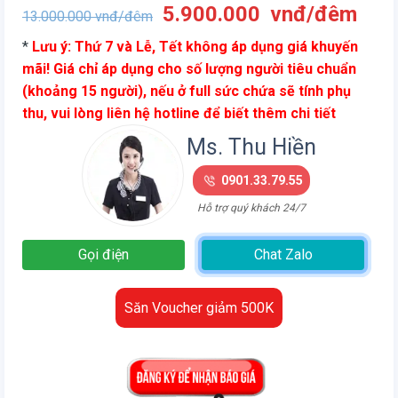
Giá
Giá
5.900.000
vnđ/đêm
13.000.000
vnđ/đêm
gốc
hiện
*
Lưu ý: Thứ 7 và Lễ, Tết không áp dụng giá khuyến
là:
tại
mãi! Giá chỉ áp dụng cho số lượng người tiêu chuẩn
13.000.000
là:
(khoảng 15 người), nếu ở full sức chứa sẽ tính phụ
vnđ/
5.9
thu, vui lòng liên hệ hotline để biết thêm chi tiết
đêm.
vnđ
đêm
Ms. Thu Hiền
0901.33.79.55
Hỗ trợ quý khách 24/7
Gọi điện
Chat Zalo
Săn Voucher giảm 500K