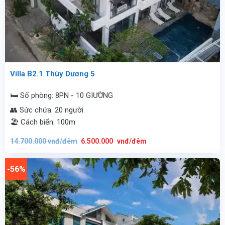
Villa B2.1 Thùy Dương 5
🛏️ Số phòng: 8PN - 10 GIƯỜNG
👥 Sức chứa: 20 người
🏖️ Cách biển: 100m
Giá
Giá
14.700.000
vnđ/đêm
6.500.000
vnđ/đêm
gốc
hiện
là:
tại
14.700.000
là:
vnđ/
6.500.000
-56%
đêm.
vnđ/
đêm.