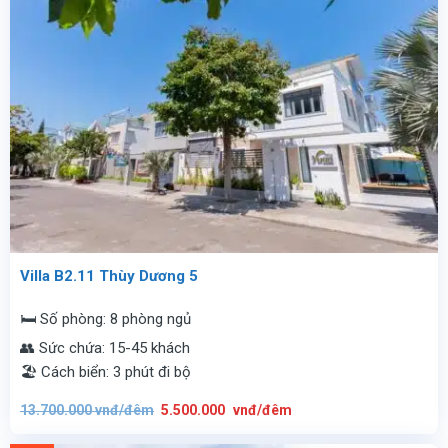
Villa B2.11 Thùy Dương 5
🛏️ Số phòng: 8 phòng ngủ
👥 Sức chứa: 15-45 khách
🏖️ Cách biển: 3 phút đi bộ
Giá
Giá
13.700.000
vnđ/đêm
5.500.000
vnđ/đêm
gốc
hiện
là:
tại
13.700.000
là: