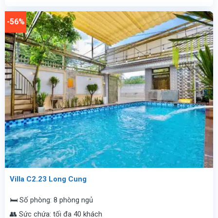
là:
tại
12.500.000
là:
vnđ/
6.900.000
-56%
đêm.
vnđ/
đêm.
Villa C2.23 Long Cung
🛏️ Số phòng: 8 phòng ngủ
👥 Sức chứa: tối đa 40 khách