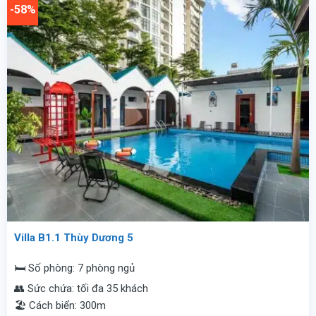
-58%
đêm.
vnđ/
đêm.
Villa B1.1 Thùy Dương 5
🛏️ Số phòng: 7 phòng ngủ
👥 Sức chứa: tối đa 35 khách
🏖️ Cách biển: 300m