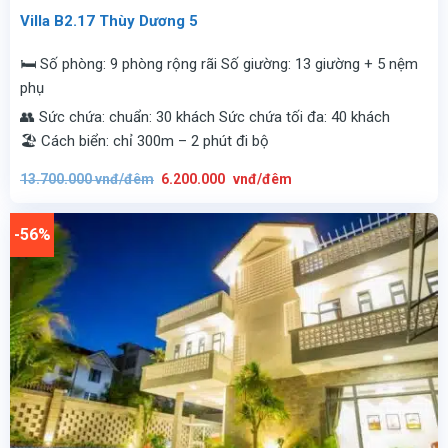
Villa B2.17 Thùy Dương 5
🛏️ Số phòng: 9 phòng rộng rãi Số giường: 13 giường + 5 nệm
phụ
👥 Sức chứa: chuẩn: 30 khách Sức chứa tối đa: 40 khách
🏖️ Cách biển: chỉ 300m – 2 phút đi bộ
Giá
Giá
13.700.000
vnđ/đêm
6.200.000
vnđ/đêm
gốc
hiện
là:
tại
13.700.000
là:
vnđ/
6.200.000
-56%
đêm.
vnđ/
đêm.