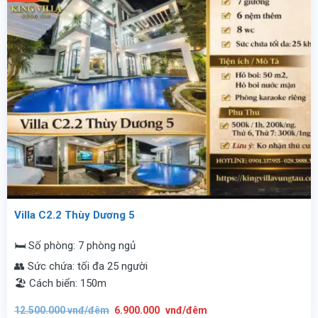
Villa C2.2 Thùy Dương 5
🛏️ Số phòng: 7 phòng ngủ
👥 Sức chứa: tối đa 25 người
🏖️ Cách biển: 150m
Giá
Giá
12.500.000
vnđ/đêm
6.900.000
vnđ/đêm
gốc
hiện