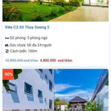
Villa C2.03 Thùy Dương 5
🛏️ Số phòng: 5 phòng ngủ
👥 Sức chứa: tối đa 24 người
🏖️ Cách biển: 100m
Giá
Giá
10.800.000
vnđ/đêm
4.800.000
vnđ/đêm
gốc
hiện
là:
tại
10.800.000
là:
vnđ/
4.800.000
-50%
đêm.
vnđ/
đêm.