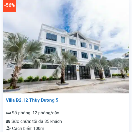
vnđ/
5.500.000
-56%
đêm.
vnđ/
đêm.
Villa B2.12 Thùy Dương 5
🛏️ Số phòng: 12 phòng/căn
👥 Sức chứa: tối đa 35 khách
🏖️ Cách biển: 100m