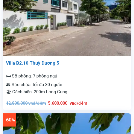
Villa B2.10 Thuỳ Dương 5
🛏️ Số phòng: 7 phòng ngủ
👥 Sức chứa: tối đa 30 người
🏖️ Cách biển: 200m Long Cung
Giá
Giá
12.800.000
vnđ/đêm
5.600.000
vnđ/đêm
gốc
hiện
là:
tại
12.800.000
là:
vnđ/
5.600.000
-60%
đêm.
vnđ/
đêm.