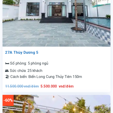
27A Thùy Dương 5
🛏️ Số phòng: 5 phòng ngủ
👥 Sức chứa: 25 khách
🏖️ Cách biển: Biển Long Cung Thủy Tiên 150m
Giá
Giá
11.500.000
vnđ/đêm
5.500.000
vnđ/đêm
gốc
hiện
là:
tại
11.500.000
là:
vnđ/
5.500.000
-60%
đêm.
vnđ/
đêm.