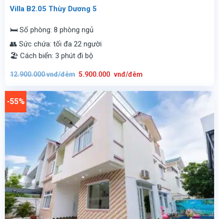
Villa B2.05 Thùy Dương 5
🛏️ Số phòng: 8 phòng ngủ
👥 Sức chứa: tối đa 22 người
🏖️ Cách biển: 3 phút đi bộ
Giá
Giá
12.900.000
vnđ/đêm
5.900.000
vnđ/đêm
gốc
hiện
là:
tại
12.900.000
là:
vnđ/
5.900.000
-55%
đêm.
vnđ/
đêm.