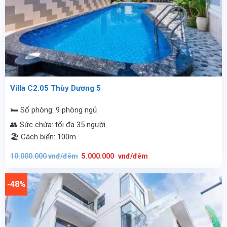
Villa C2.05 Thùy Dương 5
🛏️ Số phòng: 9 phòng ngủ
👥 Sức chứa: tối đa 35 người
🏖️ Cách biển: 100m
Giá
Giá
10.000.000
vnđ/đêm
5.000.000
vnđ/đêm
gốc
hiện
là:
tại
10.000.000
là:
vnđ/
5.000.000
-48%
đêm.
vnđ/
đêm.