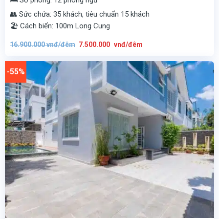
👥 Sức chứa: 35 khách, tiêu chuẩn 15 khách
🏖️ Cách biển: 100m Long Cung
Giá
Giá
16.900.000
vnđ/đêm
7.500.000
vnđ/đêm
gốc
hiện
là:
tại
16.900.000
là:
vnđ/
7.500.000
-55%
đêm.
vnđ/
đêm.