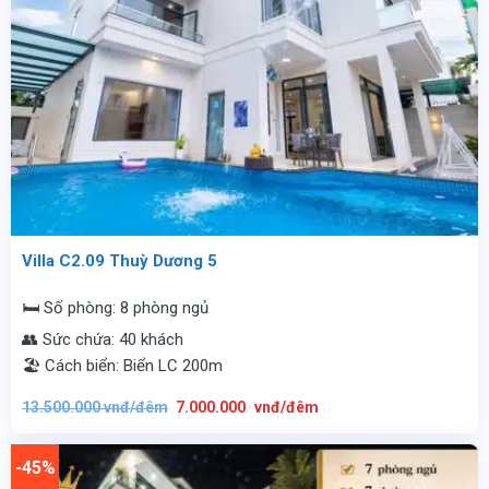
Villa C2.09 Thuỳ Dương 5
🛏️ Số phòng: 8 phòng ngủ
👥 Sức chứa: 40 khách
🏖️ Cách biển: Biển LC 200m
Giá
Giá
13.500.000
vnđ/đêm
7.000.000
vnđ/đêm
gốc
hiện
là:
tại
13.500.000
là:
vnđ/
7.000.000
-45%
đêm.
vnđ/
đêm.