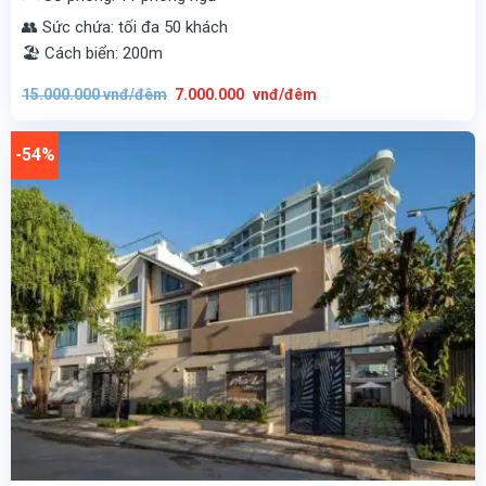
👥 Sức chứa: tối đa 50 khách
🏖️ Cách biển: 200m
Giá
Giá
15.000.000
vnđ/đêm
7.000.000
vnđ/đêm
gốc
hiện
là:
tại
15.000.000
là:
vnđ/
7.000.000
-54%
đêm.
vnđ/
đêm.