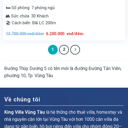
🛏️ Số phòng: 7 phòng ngủ
👥 Sức chứa: 30 Khách
🏖️ Cách biển: Bãi LC 200m
Giá
Giá
13.700.000
vnđ/đêm
6.200.000
vnđ/đêm
gốc
hiện
là:
tại
13.700.000
là:
vnđ/
6.200.000
đêm.
1
2
vnđ/
đêm.
Đường Thùy Dương 5 có tên mới là đường Đường Tản Viên,
phường 10, Tp. Vũng Tàu
Về chúng tôi
King Villa Vũng Tàu
là hệ thống cho thuê villa, homestay và
nhà nguyên căn lớn tại Vũng Tàu với hơn 1000 căn villa đa
dạng từ gần biển, hồ bơi riêng đến villa cho nhóm đông 20–