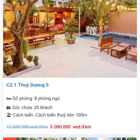
C2.1 Thuỳ Dương 5
🛏️ Số phòng: 8 phòng ngủ
👥 Sức chứa: 20 khách
🏖️ Cách biển: Cách biển thuỷ tiên 100m
Giá
Giá
12.500.000
vnđ/đêm
5.000.000
vnđ/đêm
gốc
hiện
là:
tại
12.500.000
là:
vnđ/
5.000.000