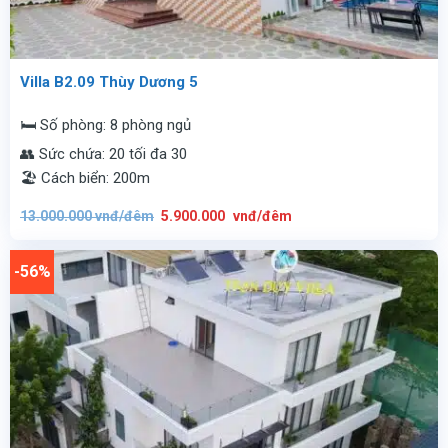
Villa B2.09 Thùy Dương 5
🛏️ Số phòng: 8 phòng ngủ
👥 Sức chứa: 20 tối đa 30
🏖️ Cách biển: 200m
Giá
Giá
13.000.000
vnđ/đêm
5.900.000
vnđ/đêm
gốc
hiện
là:
tại
13.000.000
là:
vnđ/
5.900.000
-56%
đêm.
vnđ/
đêm.