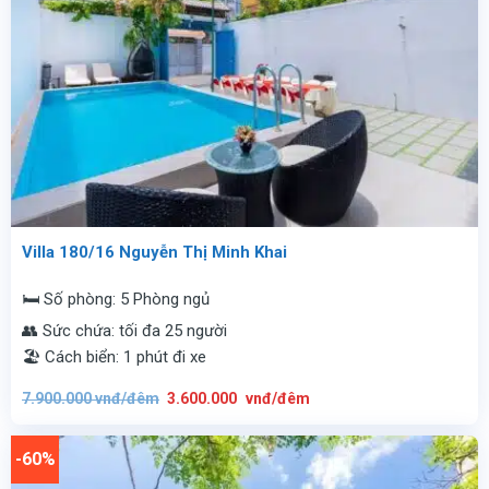
Villa 180/16 Nguyễn Thị Minh Khai
🛏️ Số phòng: 5 Phòng ngủ
👥 Sức chứa: tối đa 25 người
🏖️ Cách biển: 1 phút đi xe
Giá
Giá
7.900.000
vnđ/đêm
3.600.000
vnđ/đêm
gốc
hiện
là:
tại
7.900.000
là:
vnđ/
3.600.000
-60%
đêm.
vnđ/
đêm.