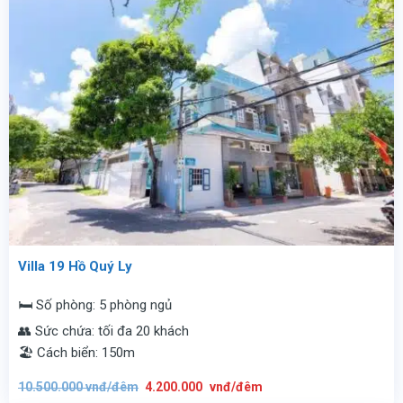
Villa 19 Hồ Quý Ly
🛏️ Số phòng: 5 phòng ngủ
👥 Sức chứa: tối đa 20 khách
🏖️ Cách biển: 150m
Giá
Giá
10.500.000
vnđ/đêm
4.200.000
vnđ/đêm
gốc
hiện
là:
tại