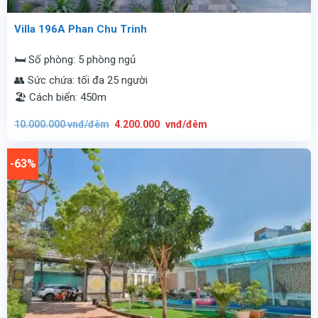
Villa 196A Phan Chu Trinh
🛏️ Số phòng: 5 phòng ngủ
👥 Sức chứa: tối đa 25 người
🏖️ Cách biển: 450m
Giá
Giá
10.000.000
vnđ/đêm
4.200.000
vnđ/đêm
gốc
hiện
là:
tại
10.000.000
là:
vnđ/
4.200.000
-63%
đêm.
vnđ/
đêm.