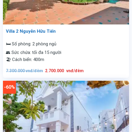
Villa 2 Nguyễn Hữu Tiến
🛏️ Số phòng: 2 phòng ngủ
👥 Sức chứa: tối đa 15 người
🏖️ Cách biển: 400m
Giá
Giá
7.300.000
vnđ/đêm
2.700.000
vnđ/đêm
gốc
hiện
là:
tại
7.300.000
là:
vnđ/
2.700.000
-60%
đêm.
vnđ/
đêm.