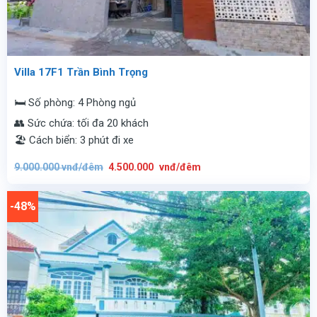
Villa 17F1 Trần Bình Trọng
🛏️ Số phòng: 4 Phòng ngủ
👥 Sức chứa: tối đa 20 khách
🏖️ Cách biển: 3 phút đi xe
Giá
Giá
9.000.000
vnđ/đêm
4.500.000
vnđ/đêm
gốc
hiện
là:
tại
9.000.000
là:
vnđ/
4.500.000
-48%
đêm.
vnđ/
đêm.