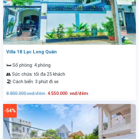
Villa 18 Lạc Long Quân
🛏️ Số phòng: 4 phòng
👥 Sức chứa: tối đa 25 khách
🏖️ Cách biển: 3 phút đi xe
Giá
Giá
8.800.000
vnđ/đêm
4.550.000
vnđ/đêm
gốc
hiện
là:
tại
8.800.000
là:
vnđ/
4.550.000
-54%
đêm.
vnđ/
đêm.