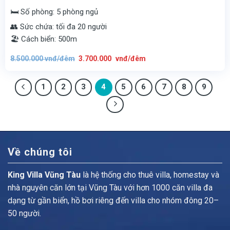
🛏️ Số phòng: 5 phòng ngủ
👥 Sức chứa: tối đa 20 người
🏖️ Cách biển: 500m
Giá
Giá
8.500.000
vnđ/đêm
3.700.000
vnđ/đêm
gốc
hiện
là:
tại
8.500.000
là:
vnđ/
3.700.000
1
2
đêm.
3
4
5
6
vnđ/
7
8
9
đêm.
Về chúng tôi
King Villa Vũng Tàu
là hệ thống cho thuê villa, homestay và
nhà nguyên căn lớn tại Vũng Tàu với hơn 1000 căn villa đa
dạng từ gần biển, hồ bơi riêng đến villa cho nhóm đông 20–
50 người.