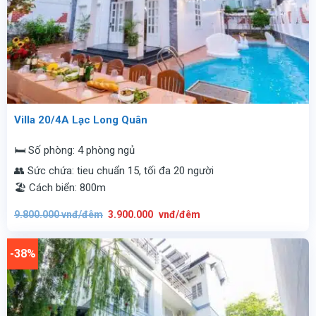
Villa 20/4A Lạc Long Quân
🛏️ Số phòng: 4 phòng ngủ
👥 Sức chứa: tieu chuẩn 15, tối đa 20 người
🏖️ Cách biển: 800m
Giá
Giá
9.800.000
vnđ/đêm
3.900.000
vnđ/đêm
gốc
hiện
là:
tại
9.800.000
là:
vnđ/
3.900.000
-38%
đêm.
vnđ/
đêm.