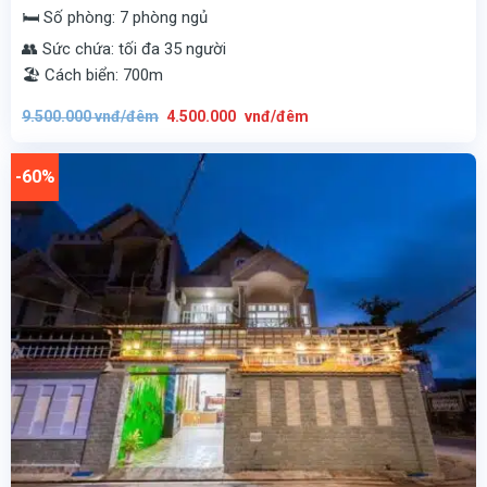
🛏️ Số phòng: 7 phòng ngủ
👥 Sức chứa: tối đa 35 người
🏖️ Cách biển: 700m
Giá
Giá
9.500.000
vnđ/đêm
4.500.000
vnđ/đêm
gốc
hiện
là:
tại
9.500.000
là:
vnđ/
4.500.000
-60%
đêm.
vnđ/
đêm.