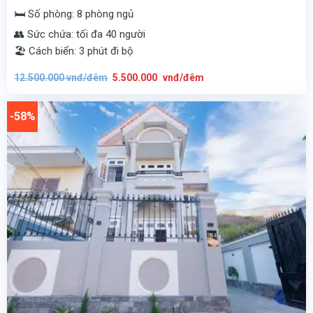
🛏️ Số phòng: 8 phòng ngủ
👥 Sức chứa: tối đa 40 người
🏖️ Cách biển: 3 phút đi bộ
Giá
Giá
12.500.000
vnđ/đêm
5.500.000
vnđ/đêm
gốc
hiện
là:
tại
12.500.000
là:
vnđ/
5.500.000
-58%
đêm.
vnđ/
đêm.