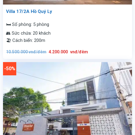
Villa 17/2A Hồ Quý Ly
🛏️ Số phòng: 5 phòng
👥 Sức chứa: 20 khách
🏖️ Cách biển: 200m
Giá
Giá
10.500.000
vnđ/đêm
4.200.000
vnđ/đêm
gốc
hiện
là:
tại
10.500.000
là:
vnđ/
4.200.000
-50%
đêm.
vnđ/
đêm.