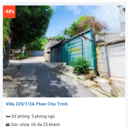
là:
tại
11.900.000
là:
vnđ/
4.500.000
-48%
đêm.
vnđ/
đêm.
Villa 220/1/2A Phan Chu Trinh
🛏️ Số phòng: 5 phòng ngủ
👥 Sức chứa: tối đa 25 khách