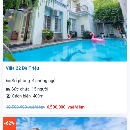
Villa 22 Bà Triệu
🛏️ Số phòng: 4 phòng ngủ
👥 Sức chứa: 15 người
🏖️ Cách biển: 400m
Giá
Giá
10.500.000
vnđ/đêm
6.500.000
vnđ/đêm
gốc
hiện
là:
tại
10.500.000
là:
vnđ/
6.500.000
-62%
đêm.
vnđ/
đêm.