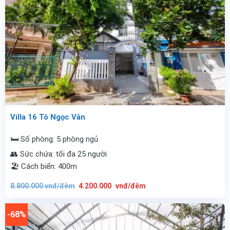
Villa 16 Tô Ngọc Vân
🛏️ Số phòng: 5 phòng ngủ
👥 Sức chứa: tối đa 25 người
🏖️ Cách biển: 400m
Giá
Giá
8.800.000
vnđ/đêm
4.200.000
vnđ/đêm
gốc
hiện
là:
tại
8.800.000
là:
vnđ/
4.200.000
-68%
đêm.
vnđ/
đêm.