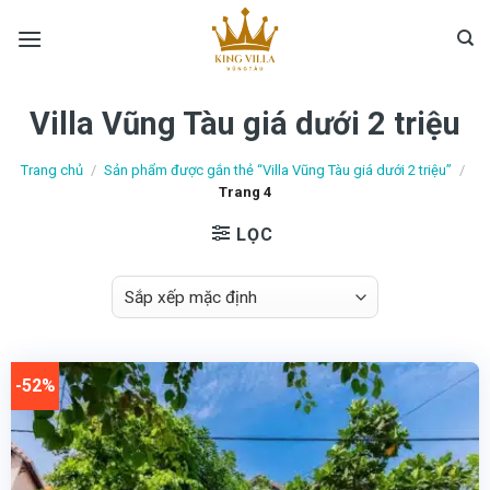
Skip
to
content
Villa Vũng Tàu giá dưới 2 triệu
Trang chủ
/
Sản phẩm được gắn thẻ “Villa Vũng Tàu giá dưới 2 triệu”
/
Trang 4
LỌC
-52%