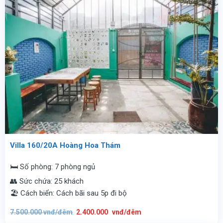
Villa 160/20A Hoàng Hoa Thám
🛏️ Số phòng: 7 phòng ngủ
👥 Sức chứa: 25 khách
🏖️ Cách biển: Cách bãi sau 5p đi bộ
Giá
Giá
7.500.000
vnđ/đêm
2.400.000
vnđ/đêm
gốc
hiện
là:
tại