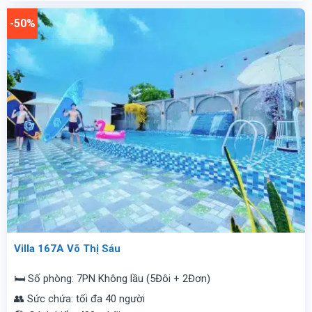
7.500.000
là:
vnđ/
2.400.000
-50%
đêm.
vnđ/
đêm.
Villa 167A Võ Thị Sáu
🛏️ Số phòng: 7PN Không lầu (5Đôi + 2Đơn)
👥 Sức chứa: tối đa 40 người