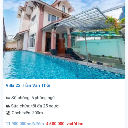
Villa 22 Trần Văn Thời
🛏️ Số phòng: 5 phòng ngủ
👥 Sức chứa: tối đa 25 người
🏖️ Cách biển: 300m
Giá
Giá
11.900.000
vnđ/đêm
4.500.000
vnđ/đêm
gốc
hiện