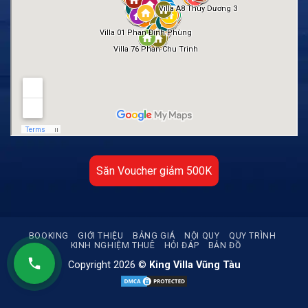
Săn Voucher giảm 500K
BOOKING
GIỚI THIỆU
BẢNG GIÁ
NỘI QUY
QUY TRÌNH
KINH NGHIỆM THUÊ
HỎI ĐÁP
BẢN ĐỒ
Copyright 2026 ©
King Villa Vũng Tàu