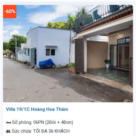
10.500.000
là:
vnđ/
4.200.000
-60%
đêm.
vnđ/
đêm.
Villa 19/1C Hoàng Hoa Thám
🛏️ Số phòng: 06PN (2Đôi + 4Đơn)
👥 Sức chứa: TỐI ĐA 36 KHÁCH