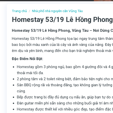
Trang chủ
/
Nhà phố nhà nguyên căn Vũng Tàu
Homestay 53/19 Lê Hồng Phong
Homestay 53/19 Lê Hồng Phong, Vũng Tàu – Nơi Dừng C
Homestay 53/19 Lê Hồng Phong tọa lạc ngay trung tâm thàn
bao bọc bởi màu xanh của lá cây và ánh vàng của nắng. Đây k
êm dịu và yên bình, mang đến cho bạn trải nghiệm thoải mái v
Đặc Điểm Nổi Bật:
Homestay gồm 3 phòng ngủ, bao gồm 4 giường đôi và 4 g
thoải mái tối đa.
2 phòng tắm và 2 toilet riêng biệt, đảm bảo tiện nghi cho
Sân BBQ rộng rãi và thoáng đãng, tạo không gian lý tưởng đ
cúng.
Bếp được trang bị đầy đủ dụng cụ nấu ăn, giúp bạn tự do
Đàn guitar miễn phí sẵn sàng cho những buổi giải trí âm n
Homestay được thiết kế với nhiều góc đẹp, tạo điểm đặc bi