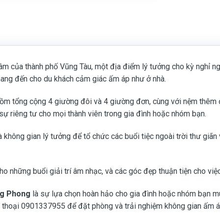
ng tâm của thành phố Vũng Tàu, một địa điểm lý tưởng cho kỳ nghỉ n
, mang đến cho du khách cảm giác ấm áp như ở nhà.
ồm tổng cộng 4 giường đôi và 4 giường đơn, cùng với nệm thêm 
 sự riêng tư cho mọi thành viên trong gia đình hoặc nhóm bạn.
 không gian lý tưởng để tổ chức các buổi tiệc ngoài trời thư giã
o những buổi giải trí âm nhạc, và các góc đẹp thuận tiện cho vi
ng Phong
là sự lựa chọn hoàn hảo cho gia đình hoặc nhóm bạn mu
 thoại 0901337955 để đặt phòng và trải nghiệm không gian ấm 