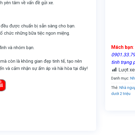
h yên tâm về vấn đề gửi xe.
ả đều được chuẩn bị sẵn sàng cho bạn.
 tổ chức những bữa tiệc ngon miệng.
Mách bạn
:
đình và nhóm bạn.
0901.33.79.
à còn là không gian đẹp tinh tế, tạo nên
tình trạng 
ến và cảm nhận sự ấm áp và hài hòa tại đây!
Lượt xe
Danh mục:
Nh
Thẻ:
Nhà nguy
dưới 2 triệu