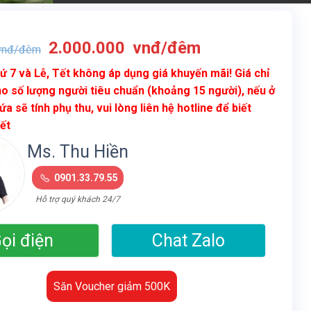
Giá
Giá
2.000.000
vnđ/đêm
nđ/đêm
gốc
hiện
ứ 7 và Lễ, Tết không áp dụng giá khuyến mãi! Giá chỉ
là:
tại
o số lượng người tiêu chuẩn (khoảng 15 người), nếu ở
4.500.000
là:
ứa sẽ tính phụ thu, vui lòng liên hệ hotline để biết
vnđ/
2.000.000
iết
đêm.
vnđ/
đêm.
Ms. Thu Hiền
0901.33.79.55
Hỗ trợ quý khách 24/7
ọi điện
Chat Zalo
Săn Voucher giảm 500K