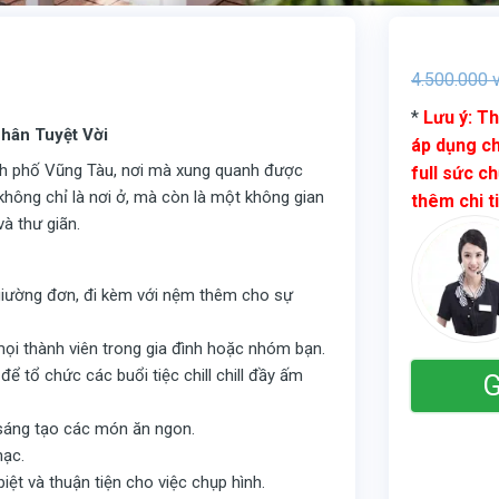
4.500.000
v
*
Lưu ý: Th
hân Tuyệt Vời
áp dụng ch
h phố Vũng Tàu, nơi mà xung quanh được
full sức ch
hông chỉ là nơi ở, mà còn là một không gian
thêm chi t
à thư giãn.
iường đơn, đi kèm với nệm thêm cho sự
 mọi thành viên trong gia đình hoặc nhóm bạn.
ể tổ chức các buổi tiệc chill chill đầy ấm
G
 sáng tạo các món ăn ngon.
hạc.
ệt và thuận tiện cho việc chụp hình.