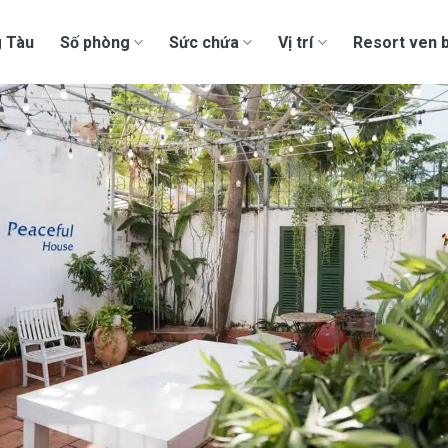
g Tàu
Số phòng
Sức chứa
Vị trí
Resort ven b