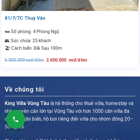
81/7/7C Thuỳ Vân
🛏️ Số phòng: 4 Phòng Ngủ
👥 Sức chứa: 25 khách
🏖️ Cách biển: Bãi Sau 100m
Giá
Giá
5.000.000
vnđ/đêm
2.600.000
vnđ/đêm
gốc
hiện
là:
tại
5.000.000
là:
vnđ/
2.600.000
đêm.
vnđ/
đêm.
Về chúng tôi
King Villa Vũng Tàu
là hệ thống cho thuê villa, homestay và
nhà nguyên căn lớn tại Vũng Tàu với hơn 1000 căn villa đa
dạng từ gần biển, hồ bơi riêng đến villa cho nhóm đông 20–
50 người.