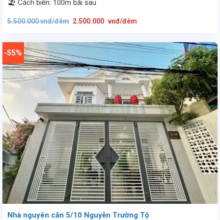
🏖️ Cách biển: 100m bãi sau
Giá
Giá
5.500.000
vnđ/đêm
2.500.000
vnđ/đêm
gốc
hiện
là:
tại
5.500.000
là:
vnđ/
2.500.000
đêm.
vnđ/
-55%
đêm.
Nhà nguyên căn 5/10 Nguyễn Trường Tộ