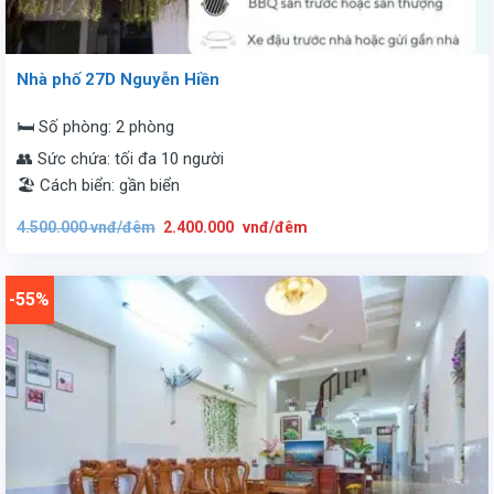
Nhà phố 27D Nguyễn Hiền
🛏️ Số phòng: 2 phòng
👥 Sức chứa: tối đa 10 người
🏖️ Cách biển: gần biển
Giá
Giá
4.500.000
vnđ/đêm
2.400.000
vnđ/đêm
gốc
hiện
là:
tại
4.500.000
là:
vnđ/
2.400.000
đêm.
vnđ/
-55%
đêm.