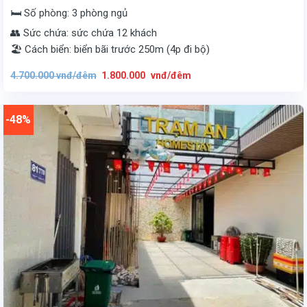
🛏️ Số phòng: 3 phòng ngủ
👥 Sức chứa: sức chứa 12 khách
🏖️ Cách biển: biển bãi trước 250m (4p đi bộ)
Giá
Giá
4.700.000
vnđ/đêm
1.800.000
vnđ/đêm
gốc
hiện
là:
tại
4.700.000
là:
vnđ/
1.800.000
đêm.
vnđ/
-48%
đêm.