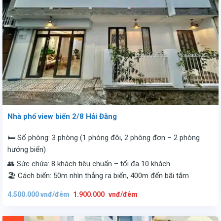
Nhà phố view biển 2/8 Hải Đăng
🛏️ Số phòng: 3 phòng (1 phòng đôi, 2 phòng đơn – 2 phòng
hướng biển)
👥 Sức chứa: 8 khách tiêu chuẩn – tối đa 10 khách
🏖️ Cách biển: 50m nhìn thẳng ra biển, 400m đến bãi tắm
Giá
Giá
4.500.000
vnđ/đêm
1.900.000
vnđ/đêm
gốc
hiện
là:
tại
4.500.000
là:
vnđ/
1.900.000