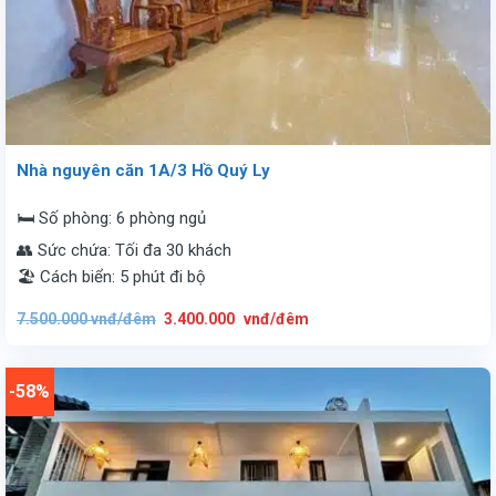
Nhà nguyên căn 1A/3 Hồ Quý Ly
🛏️ Số phòng: 6 phòng ngủ
👥 Sức chứa: Tối đa 30 khách
🏖️ Cách biển: 5 phút đi bộ
Giá
Giá
7.500.000
vnđ/đêm
3.400.000
vnđ/đêm
gốc
hiện
là:
tại
7.500.000
là:
vnđ/
3.400.000
đêm.
vnđ/
-58%
đêm.