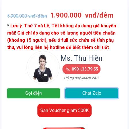
Giá
Giá
1.900.000
vnđ/đêm
5.900.000
vnđ/đêm
gốc
hiện
*
Lưu ý: Thứ 7 và Lễ, Tết không áp dụng giá khuyến
là:
tại
mãi! Giá chỉ áp dụng cho số lượng người tiêu chuẩn
5.900.000
là:
(khoảng 15 người), nếu ở full sức chứa sẽ tính phụ
vnđ/
1.90
thu, vui lòng liên hệ hotline để biết thêm chi tiết
đêm.
vnđ/
đêm.
Ms. Thu Hiền
0901.33.79.55
Hỗ trợ quý khách 24/7
Gọi điện
Chat Zalo
Săn Voucher giảm 500K