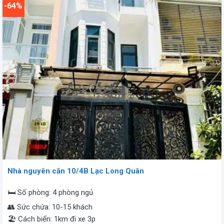
đêm.
vnđ/
-64%
đêm.
Nhà nguyên căn 10/4B Lạc Long Quân
🛏️ Số phòng: 4 phòng ngủ
👥 Sức chứa: 10-15 khách
🏖️ Cách biển: 1km đi xe 3p