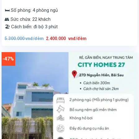
🛏️ Số phòng: 4 phòng ngủ
👥 Sức chứa: 22 khách
🏖️ Cách biển: đi bộ 3 phút
Giá
Giá
5.300.000
vnđ/đêm
2.400.000
vnđ/đêm
gốc
hiện
là:
tại
5.300.000
là:
vnđ/
2.400.000
đêm.
vnđ/
-47%
đêm.