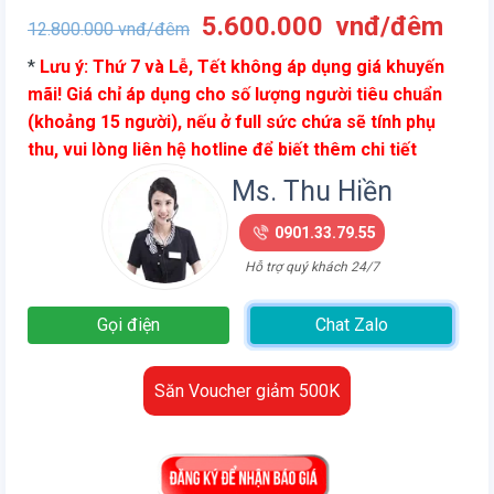
Giá
Giá
5.600.000
vnđ/đêm
12.800.000
vnđ/đêm
gốc
hiện
*
Lưu ý: Thứ 7 và Lễ, Tết không áp dụng giá khuyến
là:
tại
mãi! Giá chỉ áp dụng cho số lượng người tiêu chuẩn
12.800.000
là:
(khoảng 15 người), nếu ở full sức chứa sẽ tính phụ
vnđ/
5.6
thu, vui lòng liên hệ hotline để biết thêm chi tiết
đêm.
vnđ
đêm
Ms. Thu Hiền
0901.33.79.55
Hỗ trợ quý khách 24/7
Gọi điện
Chat Zalo
Săn Voucher giảm 500K