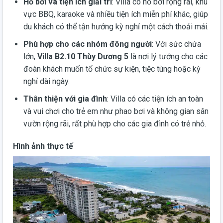
Hồ bơi và tiện ích giải trí
: Villa có hồ bơi rộng rãi, khu
vực BBQ, karaoke và nhiều tiện ích miễn phí khác, giúp
du khách có thể tận hưởng kỳ nghỉ một cách thoải mái.
Phù hợp cho các nhóm đông người
: Với sức chứa
lớn,
Villa B2.10 Thùy Dương 5
là nơi lý tưởng cho các
đoàn khách muốn tổ chức sự kiện, tiệc tùng hoặc kỳ
nghỉ dài ngày.
Thân thiện với gia đình
: Villa có các tiện ích an toàn
và vui chơi cho trẻ em như phao bơi và không gian sân
vườn rộng rãi, rất phù hợp cho các gia đình có trẻ nhỏ.
Hình ảnh thực tế