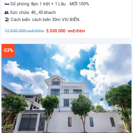
🛏️ Số phòng: 8pn 1 trệt + 1 Lầu. . MỚI 100%
👥 Sức chứa: 40_45 khach
🏖️ Cách biển: cách biển 30m VIU BIỂN
Giá
Giá
12.500.000
vnđ/đêm
5.500.000
vnđ/đêm
gốc
hiện
là:
tại
12.500.000
là:
vnđ/
5.500.000
đêm.
vnđ/
-53%
đêm.