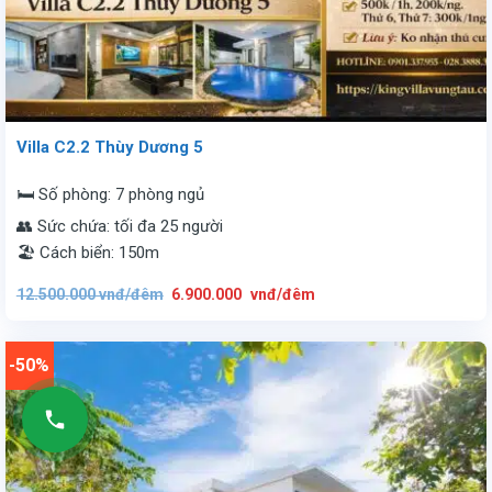
Villa C2.2 Thùy Dương 5
🛏️ Số phòng: 7 phòng ngủ
👥 Sức chứa: tối đa 25 người
🏖️ Cách biển: 150m
Giá
Giá
12.500.000
vnđ/đêm
6.900.000
vnđ/đêm
gốc
hiện
là:
tại
12.500.000
là:
vnđ/
6.900.000
đêm.
vnđ/
-50%
đêm.