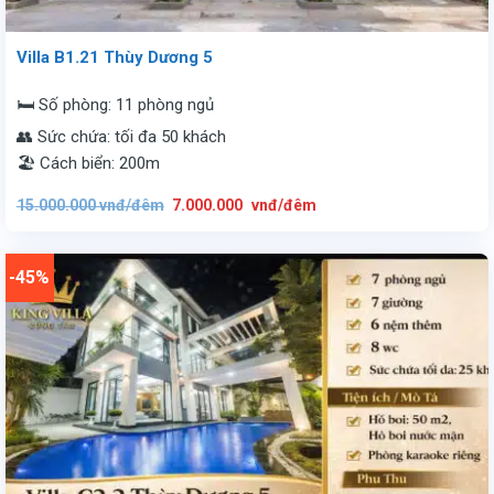
Villa B1.21 Thùy Dương 5
🛏️ Số phòng: 11 phòng ngủ
👥 Sức chứa: tối đa 50 khách
🏖️ Cách biển: 200m
Giá
Giá
15.000.000
vnđ/đêm
7.000.000
vnđ/đêm
gốc
hiện
là:
tại
15.000.000
là:
vnđ/
7.000.000
đêm.
vnđ/
-45%
đêm.