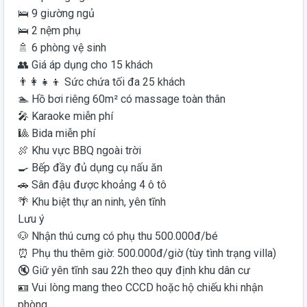
🛌 9 giường ngủ
🛌 2 nệm phụ
🚿 6 phòng vệ sinh
👥 Giá áp dụng cho 15 khách
👨‍👩‍👧‍👦 Sức chứa tối đa 25 khách
🏊 Hồ bơi riêng 60m² có massage toàn thân
🎤 Karaoke miễn phí
🎱 Bida miễn phí
🍖 Khu vực BBQ ngoài trời
🍳 Bếp đầy đủ dụng cụ nấu ăn
🚗 Sân đậu được khoảng 4 ô tô
🌴 Khu biệt thự an ninh, yên tĩnh
Lưu ý
🐶 Nhận thú cưng có phụ thu 500.000đ/bé
⏰ Phụ thu thêm giờ: 500.000đ/giờ (tùy tình trạng villa)
🔇 Giữ yên tĩnh sau 22h theo quy định khu dân cư
🪪 Vui lòng mang theo CCCD hoặc hộ chiếu khi nhận
phòng