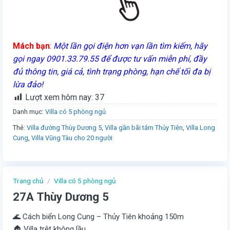
Mách bạn
:
Một lần gọi điện hơn vạn lần tìm kiếm, hãy
gọi ngay 0901.33.79.55 để được tư vấn miễn phí, đầy
đủ thông tin, giá cả, tình trạng phòng, hạn chế tối đa bị
lừa đảo!
Lượt xem hôm nay:
37
Danh mục:
Villa có 5 phòng ngủ
Thẻ:
Villa đường Thùy Dương 5
,
Villa gần bãi tắm Thủy Tiên
,
Villa Long
Cung
,
Villa Vũng Tàu cho 20 người
Trang chủ
/
Villa có 5 phòng ngủ
27A Thùy Dương 5
🌊 Cách biển Long Cung – Thủy Tiên khoảng 150m
🏠 Villa trệt không lầu