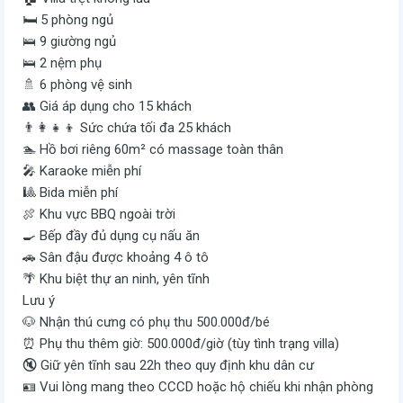
🛏️ 5 phòng ngủ
🛌 9 giường ngủ
🛌 2 nệm phụ
🚿 6 phòng vệ sinh
👥 Giá áp dụng cho 15 khách
👨‍👩‍👧‍👦 Sức chứa tối đa 25 khách
🏊 Hồ bơi riêng 60m² có massage toàn thân
🎤 Karaoke miễn phí
🎱 Bida miễn phí
🍖 Khu vực BBQ ngoài trời
🍳 Bếp đầy đủ dụng cụ nấu ăn
🚗 Sân đậu được khoảng 4 ô tô
🌴 Khu biệt thự an ninh, yên tĩnh
Lưu ý
🐶 Nhận thú cưng có phụ thu 500.000đ/bé
⏰ Phụ thu thêm giờ: 500.000đ/giờ (tùy tình trạng villa)
🔇 Giữ yên tĩnh sau 22h theo quy định khu dân cư
🪪 Vui lòng mang theo CCCD hoặc hộ chiếu khi nhận phòng