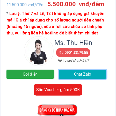
Giá
Giá
5.500.000
vnđ/đêm
11.500.000
vnđ/đêm
gốc
hiện
*
Lưu ý: Thứ 7 và Lễ, Tết không áp dụng giá khuyến
là:
tại
mãi! Giá chỉ áp dụng cho số lượng người tiêu chuẩn
11.500.000
là:
(khoảng 15 người), nếu ở full sức chứa sẽ tính phụ
vnđ/
5.5
thu, vui lòng liên hệ hotline để biết thêm chi tiết
đêm.
vnđ
đêm
Ms. Thu Hiền
0901.33.79.55
Hỗ trợ quý khách 24/7
Gọi điện
Chat Zalo
Săn Voucher giảm 500K