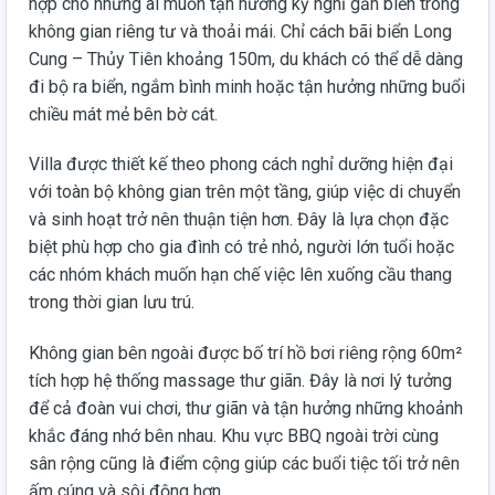
hợp cho những ai muốn tận hưởng kỳ nghỉ gần biển trong
không gian riêng tư và thoải mái. Chỉ cách bãi biển Long
Cung – Thủy Tiên khoảng 150m, du khách có thể dễ dàng
đi bộ ra biển, ngắm bình minh hoặc tận hưởng những buổi
chiều mát mẻ bên bờ cát.
Villa được thiết kế theo phong cách nghỉ dưỡng hiện đại
với toàn bộ không gian trên một tầng, giúp việc di chuyển
và sinh hoạt trở nên thuận tiện hơn. Đây là lựa chọn đặc
biệt phù hợp cho gia đình có trẻ nhỏ, người lớn tuổi hoặc
các nhóm khách muốn hạn chế việc lên xuống cầu thang
trong thời gian lưu trú.
Không gian bên ngoài được bố trí hồ bơi riêng rộng 60m²
tích hợp hệ thống massage thư giãn. Đây là nơi lý tưởng
để cả đoàn vui chơi, thư giãn và tận hưởng những khoảnh
khắc đáng nhớ bên nhau. Khu vực BBQ ngoài trời cùng
sân rộng cũng là điểm cộng giúp các buổi tiệc tối trở nên
ấm cúng và sôi động hơn.