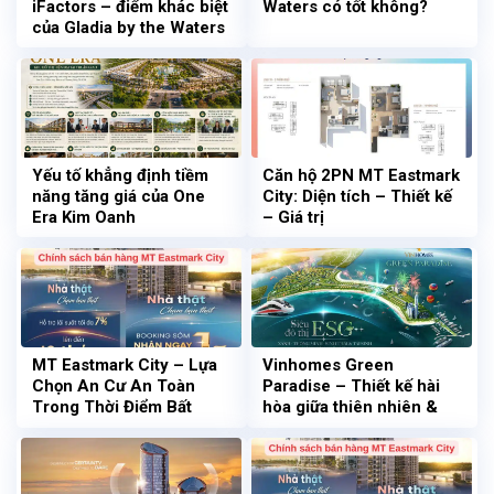
iFactors – điểm khác biệt
Waters có tốt không?
của Gladia by the Waters
Yếu tố khẳng định tiềm
Căn hộ 2PN MT Eastmark
năng tăng giá của One
City: Diện tích – Thiết kế
Era Kim Oanh
– Giá trị
MT Eastmark City – Lựa
Vinhomes Green
Chọn An Cư An Toàn
Paradise – Thiết kế hài
Trong Thời Điểm Bất
hòa giữa thiên nhiên &
Động Sản Biến Động
kiến trúc hiện đại