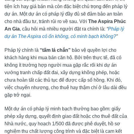
tiện ích hay giá bán mà còn đặc biệt chú trọng đến pháp lý
dự án. Một dự án có pháp lý đầy đủ sẽ đảm bảo an toàn
cho nhà đầu tư, tránh rủi ro về sau. Với
The Aspira Phúc
An Gia
, câu hỏi mà nhiều người đặt ra chính là:
“
Pháp lý
dự án The Aspira có ổn không, có minh bạch không?
”
Pháp lý chính là
“tấm lá chắn”
bảo vệ quyền lợi cho
khách hàng khi mua bán căn hộ. Bởi trên thực tế, đã có
không ít trường hợp người mua gặp rắc rối khi dự án
vướng tranh chấp đất đai, xây dựng không phép, hoặc
chưa hoàn tất các thủ tục để được cấp sổ hồng. Khi đó,
việc chuyển nhượng, cho thuê hay thậm chí ở lâu dài đều
gặp trở ngại.
Một dự án có pháp lý minh bạch thường bao gồm: giấy
phép xây dựng, quyết định giao đất hoặc cho thuê đất của
Nhà nước, quy hoạch 1/500 đã được phê duyệt, hồ sơ
nghiệm thu chất lượng công trình và đặc biệt là cam kết