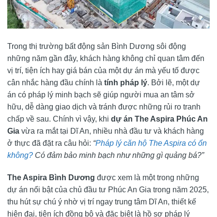
Trong thị trường bất động sản Bình Dương sôi động
những năm gần đây, khách hàng không chỉ quan tâm đến
vị trí, tiện ích hay giá bán của một dự án mà yếu tố được
cân nhắc hàng đầu chính là
tính pháp lý
. Bởi lẽ, một dự
án có pháp lý minh bạch sẽ giúp người mua an tâm sở
hữu, dễ dàng giao dịch và tránh được những rủi ro tranh
chấp về sau. Chính vì vậy, khi
dự án The Aspira Phúc An
Gia
vừa ra mắt tại Dĩ An, nhiều nhà đầu tư và khách hàng
ở thực đã đặt ra câu hỏi:
“
Pháp lý căn hộ The Aspira có ổn
không?
Có đảm bảo minh bạch như những gì quảng bá?”
The Aspira Bình Dương
được xem là một trong những
dự án nổi bật của chủ đầu tư Phúc An Gia trong năm 2025,
thu hút sự chú ý nhờ vị trí ngay trung tâm Dĩ An, thiết kế
hiện đại, tiện ích đồng bộ và đặc biệt là hồ sơ pháp lý