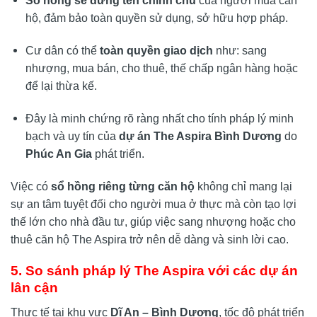
Sổ hồng sẽ đứng tên chính chủ
của người mua căn
hộ, đảm bảo toàn quyền sử dụng, sở hữu hợp pháp.
Cư dân có thể
toàn quyền giao dịch
như: sang
nhượng, mua bán, cho thuê, thế chấp ngân hàng hoặc
để lại thừa kế.
Đây là minh chứng rõ ràng nhất cho tính pháp lý minh
bạch và uy tín của
dự án The Aspira Bình Dương
do
Phúc An Gia
phát triển.
Việc có
sổ hồng riêng từng căn hộ
không chỉ mang lại
sự an tâm tuyệt đối cho người mua ở thực mà còn tạo lợi
thế lớn cho nhà đầu tư, giúp việc sang nhượng hoặc cho
thuê căn hộ The Aspira trở nên dễ dàng và sinh lời cao.
5. So sánh pháp lý The Aspira với các dự án
lân cận
Thực tế tại khu vực
Dĩ An – Bình Dương
, tốc độ phát triển