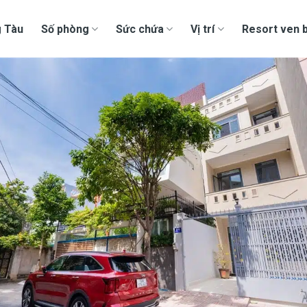
g Tàu
Số phòng
Sức chứa
Vị trí
Resort ven b