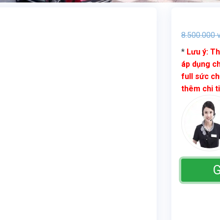
8.500.000
v
*
Lưu ý: Th
áp dụng ch
full sức ch
thêm chi t
G