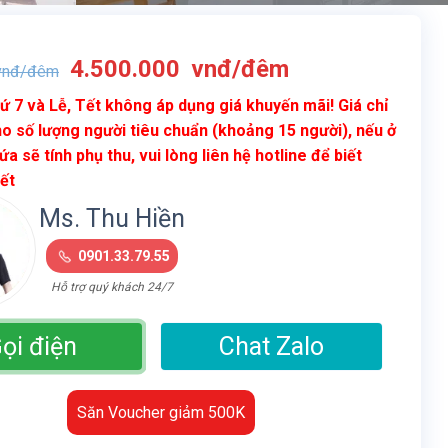
Giá
Giá
4.500.000
vnđ/đêm
nđ/đêm
gốc
hiện
ứ 7 và Lễ, Tết không áp dụng giá khuyến mãi! Giá chỉ
là:
tại
o số lượng người tiêu chuẩn (khoảng 15 người), nếu ở
8.500.000
là:
ứa sẽ tính phụ thu, vui lòng liên hệ hotline để biết
vnđ/
4.500.000
iết
đêm.
vnđ/
đêm.
Ms. Thu Hiền
0901.33.79.55
Hỗ trợ quý khách 24/7
ọi điện
Chat Zalo
Săn Voucher giảm 500K