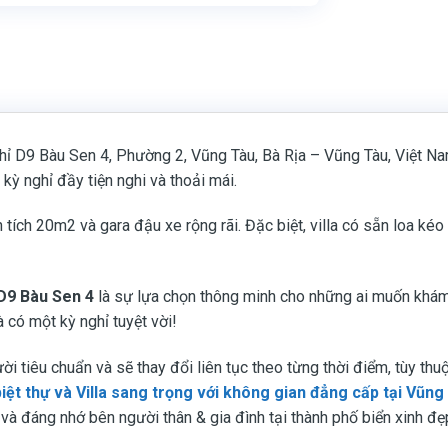
chỉ D9 Bàu Sen 4, Phường 2, Vũng Tàu, Bà Rịa – Vũng Tàu, Việt N
kỳ nghỉ đầy tiện nghi và thoải mái.
ích 20m2 và gara đậu xe rộng rãi. Đặc biệt, villa có sẵn loa kéo v
 D9 Bàu Sen 4
là sự lựa chọn thông minh cho những ai muốn khám
 có một kỳ nghỉ tuyệt vời!
ời tiêu chuẩn và sẽ thay đổi liên tục theo từng thời điểm, tùy thu
iệt thự và Villa sang trọng với không gian đẳng cấp tại Vũng
à đáng nhớ bên người thân & gia đình tại thành phố biển xinh đ