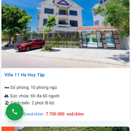
Villa 11 Hà Huy Tập
🛏️ Số phòng: 10 phòng ngủ
👥 Sức chứa: tối đa 60 người
🏖️ Cách biển: 2 phút đi bộ
Giá
Giá
15.000.000
vnđ/đêm
7.700.000
vnđ/đêm
gốc
hiện
là:
tại
15.000.000
là:
vnđ/
7.700.000
đêm.
vnđ/