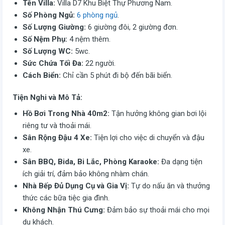
Tên Villa:
Villa D7 Khu Biệt Thự Phương Nam.
Số Phòng Ngủ:
6 phòng ngủ
.
Số Lượng Giường:
6 giường đôi, 2 giường đơn.
Số Nệm Phụ:
4 nệm thêm.
Số Lượng WC:
5wc.
Sức Chứa Tối Đa:
22 người.
Cách Biển:
Chỉ cần 5 phút đi bộ đến bãi biển.
Tiện Nghi và Mô Tả:
Hồ Bơi Trong Nhà 40m2:
Tận hưởng không gian bơi lội
riêng tư và thoải mái.
Sân Rộng Đậu 4 Xe:
Tiện lợi cho việc di chuyển và đậu
xe.
Sân BBQ, Bida, Bi Lắc, Phòng Karaoke:
Đa dạng tiện
ích giải trí, đảm bảo không nhàm chán.
Nhà Bếp Đủ Dụng Cụ và Gia Vị:
Tự do nấu ăn và thưởng
thức các bữa tiệc gia đình.
Không Nhận Thú Cưng:
Đảm bảo sự thoải mái cho mọi
du khách.