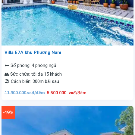
Villa E7A khu Phương Nam
🛏️ Số phòng: 4 phòng ngủ
👥 Sức chứa: tối đa 15 khách
🏖️ Cách biển: 300m bãi sau
Giá
Giá
11.900.000
vnđ/đêm
5.500.000
vnđ/đêm
gốc
hiện
là:
tại
11.900.000
là:
vnđ/
5.500.000
đêm.
vnđ/
-49%
đêm.