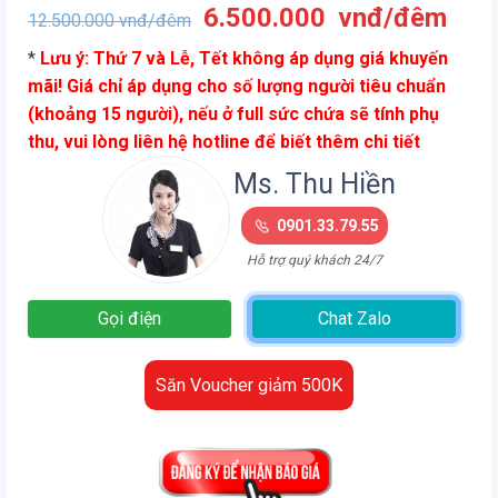
Giá
Giá
6.500.000
vnđ/đêm
12.500.000
vnđ/đêm
gốc
hiện
*
Lưu ý: Thứ 7 và Lễ, Tết không áp dụng giá khuyến
là:
tại
mãi! Giá chỉ áp dụng cho số lượng người tiêu chuẩn
12.500.000
là:
(khoảng 15 người), nếu ở full sức chứa sẽ tính phụ
vnđ/
6.5
thu, vui lòng liên hệ hotline để biết thêm chi tiết
đêm.
vnđ
đêm
Ms. Thu Hiền
0901.33.79.55
Hỗ trợ quý khách 24/7
Gọi điện
Chat Zalo
Săn Voucher giảm 500K