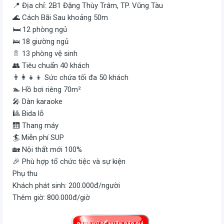
📍 Địa chỉ: 2B1 Đặng Thùy Trâm, TP. Vũng Tàu
🌊 Cách Bãi Sau khoảng 50m
🛏️ 12 phòng ngủ
🛌 18 giường ngủ
🚿 13 phòng vệ sinh
👥 Tiêu chuẩn 40 khách
👨‍👩‍👧‍👦 Sức chứa tối đa 50 khách
🏊 Hồ bơi riêng 70m²
🎤 Dàn karaoke
🎱 Bida lỗ
🛗 Thang máy
🏄 Miễn phí SUP
🏡 Nội thất mới 100%
🎉 Phù hợp tổ chức tiệc và sự kiện
Phụ thu
Khách phát sinh: 200.000đ/người
Thêm giờ: 800.000đ/giờ