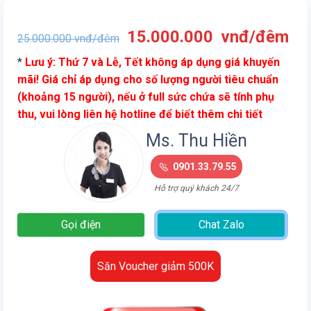
Giá
Gi
15.000.000
vnđ/đêm
25.000.000
vnđ/đêm
gốc
hi
*
Lưu ý: Thứ 7 và Lễ, Tết không áp dụng giá khuyến
là:
tại
mãi! Giá chỉ áp dụng cho số lượng người tiêu chuẩn
25.000.000
là:
(khoảng 15 người), nếu ở full sức chứa sẽ tính phụ
vnđ/
15
thu, vui lòng liên hệ hotline để biết thêm chi tiết
đêm.
vn
đê
Ms. Thu Hiền
0901.33.79.55
Hỗ trợ quý khách 24/7
Gọi điện
Chat Zalo
Săn Voucher giảm 500K