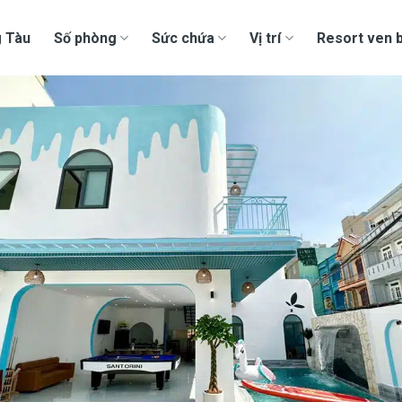
g Tàu
Số phòng
Sức chứa
Vị trí
Resort ven b