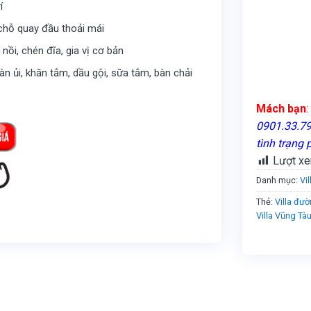
í
 chỗ quay đầu thoải mái
nồi, chén đĩa, gia vị cơ bản
bàn ủi, khăn tắm, dầu gội, sữa tắm, bàn chải
Mách bạn
:
0901.33.79.
tình trạng 
Lượt xe
Danh mục:
Vi
Thẻ:
Villa đư
Villa Vũng T