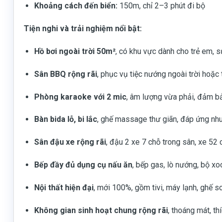
Khoảng cách đến biển:
150m, chỉ 2–3 phút đi bộ
Tiện nghi và trải nghiệm nổi bật:
Hồ bơi ngoài trời 50m²
, có khu vực dành cho trẻ em, 
Sân BBQ rộng rãi
, phục vụ tiệc nướng ngoài trời hoặc
Phòng karaoke với 2 mic
, âm lượng vừa phải, đảm bả
Bàn bida lỗ, bi lắc
, ghế massage thư giãn, đáp ứng nhu 
Sân đậu xe rộng rãi
, đậu 2 xe 7 chỗ trong sân, xe 52
Bếp đầy đủ dụng cụ nấu ăn
, bếp gas, lò nướng, bộ xo
Nội thất hiện đại
, mới 100%, gồm tivi, máy lạnh, ghế s
Không gian sinh hoạt chung rộng rãi
, thoáng mát, th