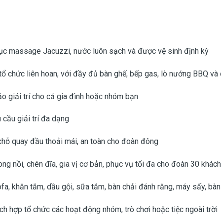
sục massage Jacuzzi, nước luôn sạch và được vệ sinh định kỳ
 tổ chức liên hoan, với đầy đủ bàn ghế, bếp gas, lò nướng BBQ và
o giải trí cho cả gia đình hoặc nhóm bạn
cầu giải trí đa dạng
 chỗ quay đầu thoải mái, an toàn cho đoàn đông
ong nồi, chén đĩa, gia vị cơ bản, phục vụ tối đa cho đoàn 30 khách
ofa, khăn tắm, dầu gội, sữa tắm, bàn chải đánh răng, máy sấy, bàn
ích hợp tổ chức các hoạt động nhóm, trò chơi hoặc tiệc ngoài trời