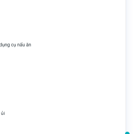
 dụng cụ nấu ăn
 ủi