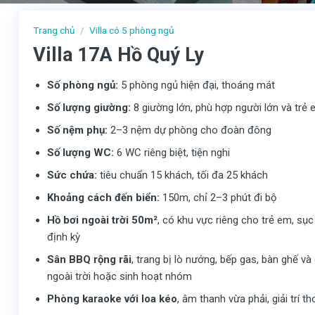
Trang chủ
/
Villa có 5 phòng ngủ
Villa 17A Hồ Quý Ly
Số phòng ngủ:
5 phòng ngủ hiện đại, thoáng mát
Số lượng giường:
8 giường lớn, phù hợp người lớn và trẻ
Số nệm phụ:
2–3 nệm dự phòng cho đoàn đông
Số lượng WC:
6 WC riêng biệt, tiện nghi
Sức chứa:
tiêu chuẩn 15 khách, tối đa 25 khách
Khoảng cách đến biển:
150m, chỉ 2–3 phút đi bộ
Hồ bơi ngoài trời 50m²
, có khu vực riêng cho trẻ em, sụ
định kỳ
Sân BBQ rộng rãi
, trang bị lò nướng, bếp gas, bàn ghế v
ngoài trời hoặc sinh hoạt nhóm
Phòng karaoke với loa kéo
, âm thanh vừa phải, giải trí 