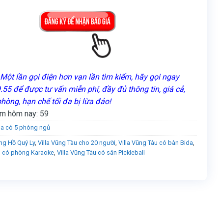
Một lần gọi điện hơn vạn lần tìm kiếm, hãy gọi ngay
55 để được tư vấn miễn phí, đầy đủ thông tin, giá cả,
phòng, hạn chế tối đa bị lừa đảo!
m hôm nay:
59
lla có 5 phòng ngủ
ờng Hồ Quý Ly
,
Villa Vũng Tàu cho 20 người
,
Villa Vũng Tàu có bàn Bida
,
àu có phòng Karaoke
,
Villa Vũng Tàu có sân Pickleball