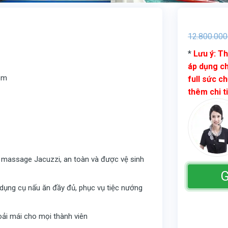
12.800.000
*
Lưu ý: Th
áp dụng ch
 em
full sức ch
thêm chi t
c massage Jacuzzi, an toàn và được vệ sinh
G
à dụng cụ nấu ăn đầy đủ, phục vụ tiệc nướng
thoải mái cho mọi thành viên