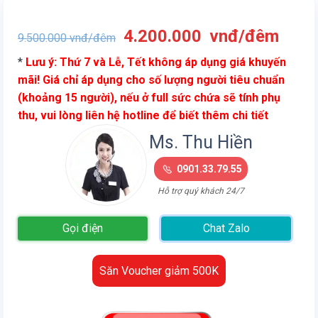
Giá
Giá
4.200.000
vnđ/đêm
9.500.000
vnđ/đêm
gốc
hiện
*
Lưu ý: Thứ 7 và Lễ, Tết không áp dụng giá khuyến
là:
tại
mãi! Giá chỉ áp dụng cho số lượng người tiêu chuẩn
9.500.000
là:
(khoảng 15 người), nếu ở full sức chứa sẽ tính phụ
vnđ/
4.20
thu, vui lòng liên hệ hotline để biết thêm chi tiết
đêm.
vnđ/
đêm.
Ms. Thu Hiền
0901.33.79.55
Hỗ trợ quý khách 24/7
Gọi điện
Chat Zalo
Săn Voucher giảm 500K