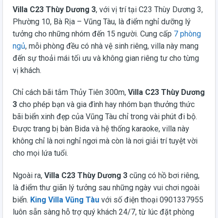
Villa C23 Thùy Dương 3
, với vị trí tại C23 Thùy Dương 3,
Phường 10, Bà Rịa – Vũng Tàu, là điểm nghỉ dưỡng lý
tưởng cho những nhóm đến 15 người. Cung cấp
7 phòng
ngủ
, mỗi phòng đều có nhà vệ sinh riêng, villa này mang
đến sự thoải mái tối ưu và không gian riêng tư cho từng
vị khách.
Chỉ cách bãi tắm Thủy Tiên 300m,
Villa C23 Thùy Dương
3
cho phép bạn và gia đình hay nhóm bạn thưởng thức
bãi biển xinh đẹp của Vũng Tàu chỉ trong vài phút đi bộ.
Được trang bị bàn Bida và hệ thống karaoke, villa này
không chỉ là nơi nghỉ ngơi mà còn là nơi giải trí tuyệt vời
cho mọi lứa tuổi.
Ngoài ra,
Villa C23 Thùy Dương 3
cũng có hồ bơi riêng,
là điểm thư giãn lý tưởng sau những ngày vui chơi ngoài
biển.
King Villa Vũng Tàu
với số điện thoại 0901337955
luôn sẵn sàng hỗ trợ quý khách 24/7, từ lúc đặt phòng