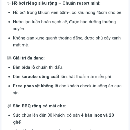
✨
Hồ bơi riêng siêu rộng – Chuẩn resort mini:
Hồ bơi trong khuôn viên 50m², có khu nông 45cm cho bé.
Nước lọc tuần hoàn sạch sẽ, được bảo dưỡng thường
xuyên.
Không gian xung quanh thoáng đãng, được phủ cây xanh
mát mẻ.
🎱
Giải trí đa dạng:
Bàn
bida lỗ
chuẩn thi đấu.
Dàn
karaoke công suất lớn
, hát thoải mái miễn phí.
Free phao vịt khổng lồ
cho khách check-in sống ảo cực
xịn.
🍖
Sân BBQ rộng có mái che:
Sức chứa lên đến 30 khách, có sẵn
4 bàn inox và 20
ghế
.