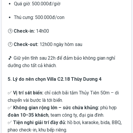
Quá giờ: 500.000đ/giờ
Thú cưng: 500.000đ/con
🕒
Check-in:
14h00
🕛
Check-out:
12h00 ngày hôm sau
🎵 Giữ yên tĩnh sau 22h để đảm bảo không gian nghỉ
dưỡng cho tất cả khách.
5. Lý do nên chọn Villa C2.18 Thùy Dương 4
✅
Vị trí sát biển:
chỉ cách bãi tắm Thủy Tiên 50m – di
chuyển vài bước là tới biển.
✅
Không gian rộng lớn – sức chứa khủng:
phù hợp
đoàn 10–35 khách
, team công ty, đại gia đình.
✅
Tiện nghi giải trí đầy đủ:
hồ bơi, karaoke, bida, BBQ,
phao check-in, khu bếp riêng.