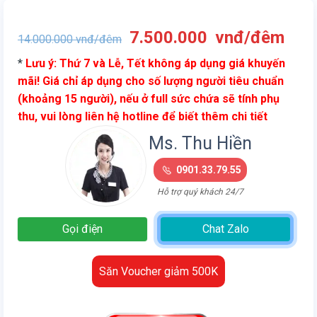
Giá
Giá
7.500.000
vnđ/đêm
14.000.000
vnđ/đêm
gốc
hiện
*
Lưu ý: Thứ 7 và Lễ, Tết không áp dụng giá khuyến
là:
tại
mãi! Giá chỉ áp dụng cho số lượng người tiêu chuẩn
14.000.000
là:
(khoảng 15 người), nếu ở full sức chứa sẽ tính phụ
vnđ/
7.5
thu, vui lòng liên hệ hotline để biết thêm chi tiết
đêm.
vnđ
đêm
Ms. Thu Hiền
0901.33.79.55
Hỗ trợ quý khách 24/7
Gọi điện
Chat Zalo
Săn Voucher giảm 500K