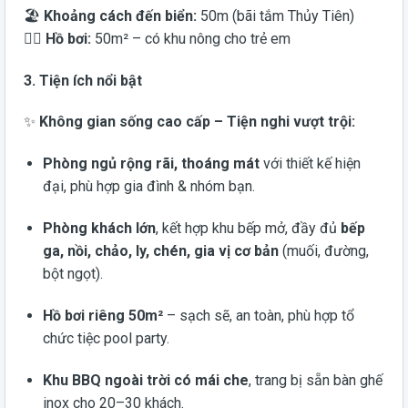
🏖️
Khoảng cách đến biển:
50m (bãi tắm Thủy Tiên)
🏊‍♂️
Hồ bơi:
50m² – có khu nông cho trẻ em
3. Tiện ích nổi bật
✨
Không gian sống cao cấp – Tiện nghi vượt trội:
Phòng ngủ rộng rãi, thoáng mát
với thiết kế hiện
đại, phù hợp gia đình & nhóm bạn.
Phòng khách lớn
, kết hợp khu bếp mở, đầy đủ
bếp
ga, nồi, chảo, ly, chén, gia vị cơ bản
(muối, đường,
bột ngọt).
Hồ bơi riêng 50m²
– sạch sẽ, an toàn, phù hợp tổ
chức tiệc pool party.
Khu BBQ ngoài trời có mái che
, trang bị sẵn bàn ghế
inox cho 20–30 khách.