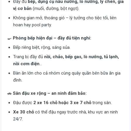
Đầy đủ
bếp, dụng cụ nấu nướng, lò nướng, ly chén, gia
vị cơ bản
(muối, đường, bột ngọt).
Không gian mở, thoáng gió – lý tưởng cho tiệc tối, liên
hoan hay pool party.
🍳
Phòng bếp hiện đại – đầy đủ tiện nghi:
Bếp riêng biệt, rộng, sáng sủa.
Trang bị đầy đủ
nồi, chảo, bếp gas, lò nướng, tủ lạnh,
nồi cơm điện
…
Bàn ăn lớn cho cả nhóm cùng quây quần bên bữa ăn gia
đình.
🚗
Sân đậu xe rộng – an ninh đảm bảo:
Đậu được
2 xe 16 chỗ hoặc 3 xe 7 chỗ
trong sân.
Xe 30 chỗ
có thể đậu ngay trước nhà, khu vực an ninh
24/7.