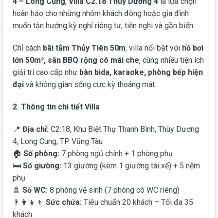
4 – Long Cung
,
Villa C2.18 Thùy Dương 4
là lựa chọn
hoàn hảo cho những nhóm khách đông hoặc gia đình
muốn tận hưởng kỳ nghỉ riêng tư, tiện nghi và gần biển.
Chỉ cách
bãi tắm Thủy Tiên 50m
, villa nổi bật với
hồ bơi
lớn 50m², sân BBQ rộng có mái che
, cùng nhiều tiện ích
giải trí cao cấp như
bàn bida, karaoke, phòng bếp hiện
đại
và không gian sống cực kỳ thoáng mát.
2. Thông tin chi tiết Villa
📍
Địa chỉ:
C2.18, Khu Biệt Thự Thanh Bình, Thùy Dương
4, Long Cung, TP. Vũng Tàu
🏠
Số phòng:
7 phòng ngủ chính + 1 phòng phụ
🛏️
Số giường:
13 giường (kèm 1 giường tài xế) + 5 nệm
phụ
🚿
Số WC:
8 phòng vệ sinh (7 phòng có WC riêng)
👨‍👩‍👧‍👦
Sức chứa:
Tiêu chuẩn 20 khách – Tối đa 35
khách