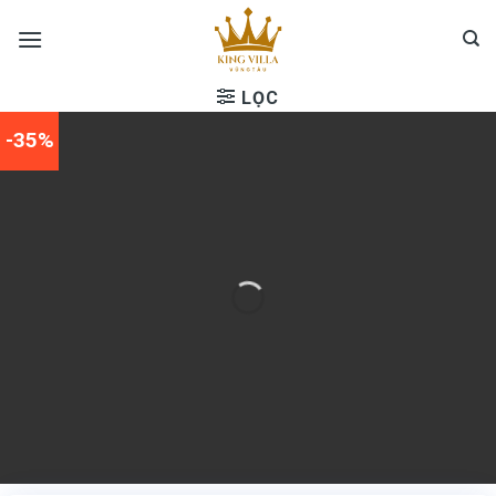
Skip
to
content
LỌC
-35%