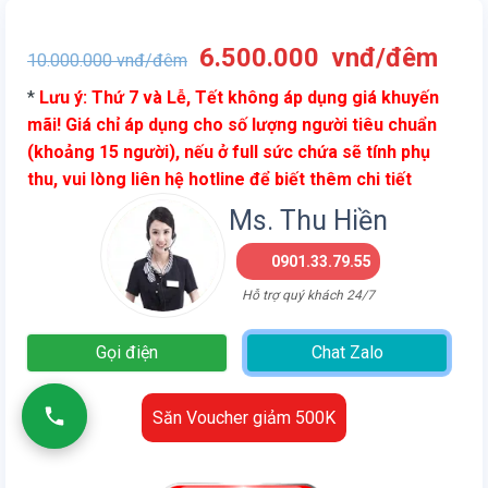
Giá
Giá
6.500.000
vnđ/đêm
10.000.000
vnđ/đêm
gốc
hiện
*
Lưu ý: Thứ 7 và Lễ, Tết không áp dụng giá khuyến
là:
tại
mãi! Giá chỉ áp dụng cho số lượng người tiêu chuẩn
10.000.000
là:
(khoảng 15 người), nếu ở full sức chứa sẽ tính phụ
vnđ/
6.5
thu, vui lòng liên hệ hotline để biết thêm chi tiết
đêm.
vnđ
đêm
Ms. Thu Hiền
0901.33.79.55
Hỗ trợ quý khách 24/7
Gọi điện
Chat Zalo
Săn Voucher giảm 500K