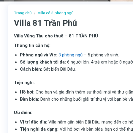
Trang chủ
/
Villa có 3 phòng ngủ
Villa 81 Trần Phú
Villa Vũng Tàu cho thuê – 81 TRẦN PHÚ
Thông tin căn hộ:
Phòng ngủ và Wc:
3 phòng ngủ
– 5 phòng vệ sinh.
Số lượng khách tối đa:
6 người lớn, 4 trẻ em hoặc 8 người
Cách biển:
Sát biển Bãi Dâu.
Tiện nghi:
Hồ bơi:
Cho bạn và gia đình thêm sự thoải mái và thư giãn
Bàn bida:
Dành cho những buổi giải trí thú vị với bạn bè và
Ưu điểm:
Vị trí đắc địa:
Villa nằm gần biển Bãi Dâu, mang đến cơ hội 
Tiện nghi đa dạng:
Với hồ bơi và bàn bida, bạn có thể thư 