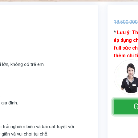
18.500.000
*
Lưu ý: Th
áp dụng ch
full sức ch
thêm chi t
 lớn, không có trẻ em.
.
 gia đình.
G
trải nghiệm biển và bãi cát tuyệt vời.
giãn và vui chơi tại chỗ.