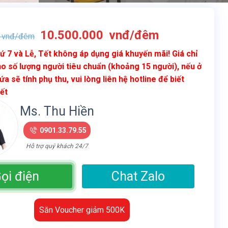
Giá
Giá
10.500.000
vnđ/đêm
vnđ/đêm
gốc
hiện
ứ 7 và Lễ, Tết không áp dụng giá khuyến mãi! Giá chỉ
là:
tại
o số lượng người tiêu chuẩn (khoảng 15 người), nếu ở
18.500.000
là:
ứa sẽ tính phụ thu, vui lòng liên hệ hotline để biết
vnđ/
10.500.000
iết
đêm.
vnđ/
đêm.
Ms. Thu Hiền
0901.33.79.55
Hỗ trợ quý khách 24/7
ọi điện
Chat Zalo
Săn Voucher giảm 500K