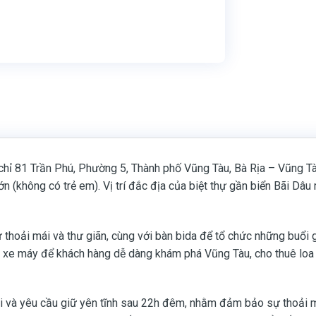
chỉ 81 Trần Phú, Phường 5, Thành phố Vũng Tàu, Bà Rịa – Vũng Tàu
n (không có trẻ em). Vị trí đắc địa của biệt thự gần biển Bãi Dâu
thoải mái và thư giãn, cùng với bàn bida để tổ chức những buổi giả
 xe máy để khách hàng dễ dàng khám phá Vũng Tàu, cho thuê loa k
ổi và yêu cầu giữ yên tĩnh sau 22h đêm, nhằm đảm bảo sự thoải mái