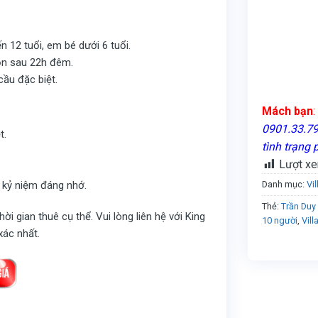
n 12 tuổi, em bé dưới 6 tuổi.
 ồn sau 22h đêm.
ầu đặc biệt.
Mách bạn
:
0901.33.79.
t.
tình trạng 
Lượt xe
 kỷ niệm đáng nhớ.
Danh mục:
Vi
Thẻ:
Trần Duy 
ời gian thuê cụ thể. Vui lòng liên hệ với King
10 người
,
Vil
xác nhất.