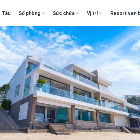
g Tàu
Số phòng
Sức chứa
Vị trí
Resort ven b