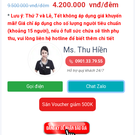
Giá
Giá
4.200.000
vnđ/đêm
9.500.000
vnđ/đêm
gốc
hiện
*
Lưu ý: Thứ 7 và Lễ, Tết không áp dụng giá khuyến
là:
tại
mãi! Giá chỉ áp dụng cho số lượng người tiêu chuẩn
9.500.000
là:
(khoảng 15 người), nếu ở full sức chứa sẽ tính phụ
vnđ/
4.20
thu, vui lòng liên hệ hotline để biết thêm chi tiết
đêm.
vnđ/
đêm.
Ms. Thu Hiền
0901.33.79.55
Hỗ trợ quý khách 24/7
Gọi điện
Chat Zalo
Săn Voucher giảm 500K