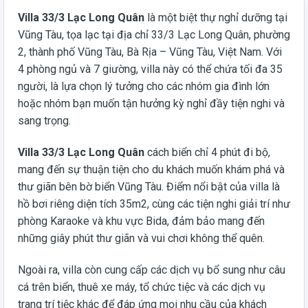
Villa 33/3 Lạc Long Quân
là một biệt thự nghỉ dưỡng tại
Vũng Tàu, tọa lạc tại địa chỉ 33/3 Lạc Long Quân, phường
2, thành phố Vũng Tàu, Bà Rịa – Vũng Tàu, Việt Nam. Với
4 phòng ngủ và 7 giường, villa này có thể chứa tối đa 35
người, là lựa chọn lý tưởng cho các nhóm gia đình lớn
hoặc nhóm bạn muốn tận hưởng kỳ nghỉ đầy tiện nghi và
sang trọng.
Villa 33/3 Lạc Long Quân
cách biển chỉ 4 phút đi bộ,
mang đến sự thuận tiện cho du khách muốn khám phá và
thư giãn bên bờ biển Vũng Tàu. Điểm nổi bật của villa là
hồ bơi riêng diện tích 35m2, cùng các tiện nghi giải trí như
phòng Karaoke và khu vực Bida, đảm bảo mang đến
những giây phút thư giãn và vui chơi không thể quên.
Ngoài ra, villa còn cung cấp các dịch vụ bổ sung như câu
cá trên biển, thuê xe máy, tổ chức tiệc và các dịch vụ
trang trí tiệc khác để đáp ứng mọi nhu cầu của khách