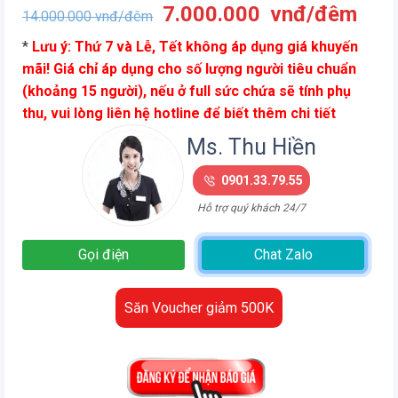
Giá
Giá
7.000.000
vnđ/đêm
14.000.000
vnđ/đêm
gốc
hiện
*
Lưu ý: Thứ 7 và Lễ, Tết không áp dụng giá khuyến
là:
tại
mãi! Giá chỉ áp dụng cho số lượng người tiêu chuẩn
14.000.000
là:
(khoảng 15 người), nếu ở full sức chứa sẽ tính phụ
vnđ/
7.0
thu, vui lòng liên hệ hotline để biết thêm chi tiết
đêm.
vnđ
đêm
Ms. Thu Hiền
0901.33.79.55
Hỗ trợ quý khách 24/7
Gọi điện
Chat Zalo
Săn Voucher giảm 500K