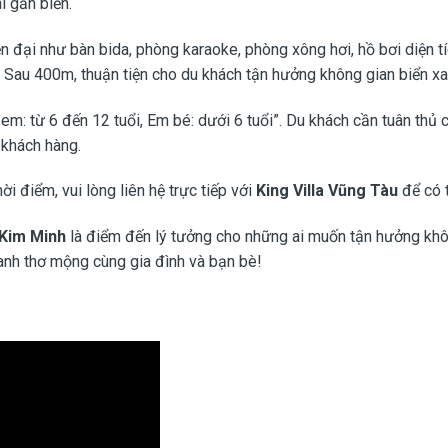
i gần biển.
ện đại như bàn bida, phòng karaoke, phòng xông hơi, hồ bơi diện t
n Bãi Sau 400m, thuận tiện cho du khách tận hưởng không gian biển 
Trẻ em: từ 6 đến 12 tuổi, Em bé: dưới 6 tuổi”. Du khách cần tuân th
 khách hàng.
ời điểm, vui lòng liên hệ trực tiếp với
King Villa Vũng Tàu
để có t
 Kim Minh
là điểm đến lý tưởng cho những ai muốn tận hưởng khôn
anh thơ mộng cùng gia đình và bạn bè!