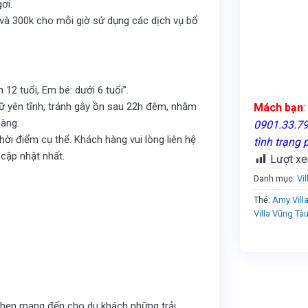
ơi.
 và 300k cho mỗi giờ sử dụng các dịch vụ bổ
 12 tuổi, Em bé: dưới 6 tuổi”.
ữ yên tĩnh, tránh gây ồn sau 22h đêm, nhằm
Mách bạn
:
hàng.
0901.33.79.
hời điểm cụ thể. Khách hàng vui lòng liên hệ
tình trạng 
 cập nhật nhất.
Lượt xe
Danh mục:
Vi
Thẻ:
Amy Vill
Villa Vũng Tà
ứa hẹn mang đến cho du khách những trải