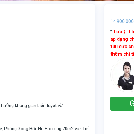
14.900.000
*
Lưu ý: Th
áp dụng ch
full sức ch
thêm chi t
G
 hưởng không gian biển tuyệt vời.
aoke, Phòng Xông Hơi, Hồ Bơi rộng 70m2 và Ghế