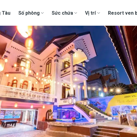
g Tàu
Số phòng
Sức chứa
Vị trí
Resort ven b