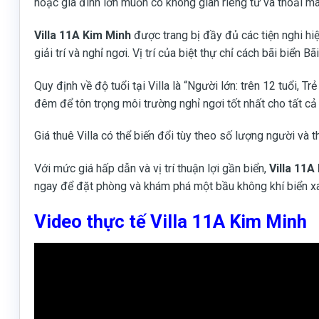
hoặc gia đình lớn muốn có không gian riêng tư và thoải má
Villa 11A Kim Minh
được trang bị đầy đủ các tiện nghi hi
giải trí và nghỉ ngơi. Vị trí của biệt thự chỉ cách bãi biể
Quy định về độ tuổi tại Villa là “Người lớn: trên 12 tuổi, 
đêm để tôn trọng môi trường nghỉ ngơi tốt nhất cho tất cả
Giá thuê Villa có thể biến đổi tùy theo số lượng người và th
Với mức giá hấp dẫn và vị trí thuận lợi gần biển,
Villa 11A
ngay để đặt phòng và khám phá một bầu không khí biển x
Video thực tế Villa 11A Kim Minh