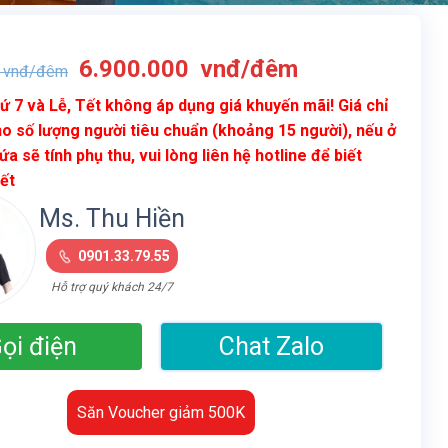
Giá
Giá
6.900.000
vnđ/đêm
vnđ/đêm
gốc
hiện
ứ 7 và Lễ, Tết không áp dụng giá khuyến mãi! Giá chỉ
là:
tại
o số lượng người tiêu chuẩn (khoảng 15 người), nếu ở
14.900.000
là:
ứa sẽ tính phụ thu, vui lòng liên hệ hotline để biết
vnđ/
6.900.000
iết
đêm.
vnđ/
đêm.
Ms. Thu Hiền
0901.33.79.55
Hỗ trợ quý khách 24/7
ọi điện
Chat Zalo
Săn Voucher giảm 500K