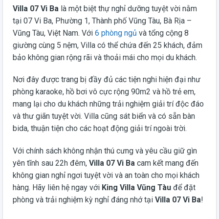
Villa 07 Vi Ba
là một biệt thự nghỉ dưỡng tuyệt vời nằm
tại 07 Vi Ba, Phường 1, Thành phố Vũng Tàu, Bà Rịa –
Vũng Tàu, Việt Nam. Với
6 phòng ngủ
và tổng cộng 8
giường cùng 5 nệm, Villa có thể chứa đến 25 khách, đảm
bảo không gian rộng rãi và thoải mái cho mọi du khách.
Nơi đây được trang bị đầy đủ các tiện nghi hiện đại như
phòng karaoke, hồ bơi vô cực rộng 90m2 và hồ trẻ em,
mang lại cho du khách những trải nghiệm giải trí độc đáo
và thư giãn tuyệt vời. Villa cũng sát biển và có sẵn bàn
bida, thuận tiện cho các hoạt động giải trí ngoài trời.
Với chính sách không nhận thú cưng và yêu cầu giữ gìn
yên tĩnh sau 22h đêm,
Villa 07 Vi Ba
cam kết mang đến
không gian nghỉ ngơi tuyệt vời và an toàn cho mọi khách
hàng. Hãy liên hệ ngay với
King Villa Vũng Tàu
để đặt
phòng và trải nghiệm kỳ nghỉ đáng nhớ tại
Villa 07 Vi Ba
!