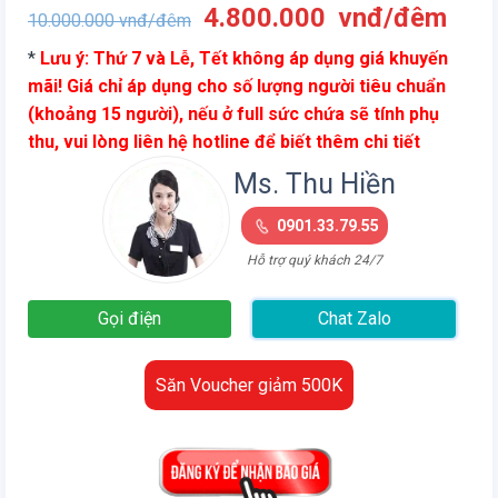
Giá
Giá
4.800.000
vnđ/đêm
10.000.000
vnđ/đêm
gốc
hiện
*
Lưu ý: Thứ 7 và Lễ, Tết không áp dụng giá khuyến
là:
tại
mãi! Giá chỉ áp dụng cho số lượng người tiêu chuẩn
10.000.000
là:
(khoảng 15 người), nếu ở full sức chứa sẽ tính phụ
vnđ/
4.8
thu, vui lòng liên hệ hotline để biết thêm chi tiết
đêm.
vnđ
đêm
Ms. Thu Hiền
0901.33.79.55
Hỗ trợ quý khách 24/7
Gọi điện
Chat Zalo
Săn Voucher giảm 500K