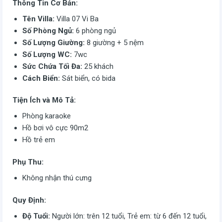
Thông Tin Cơ Bản:
Tên Villa:
Villa 07 Vi Ba
Số Phòng Ngủ:
6 phòng ngủ
Số Lượng Giường:
8 giường + 5 nệm
Số Lượng WC:
7wc
Sức Chứa Tối Đa:
25 khách
Cách Biển:
Sát biển, có bida
Tiện Ích và Mô Tả:
Phòng karaoke
Hồ bơi vô cực 90m2
Hồ trẻ em
Phụ Thu:
Không nhận thú cưng
Quy Định:
Độ Tuổi:
Người lớn: trên 12 tuổi, Trẻ em: từ 6 đến 12 tuổi,