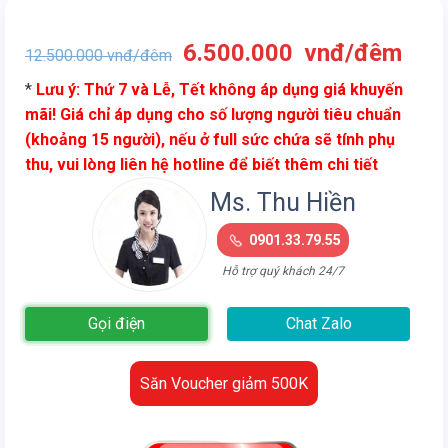
Giá
Giá
6.500.000
vnđ/đêm
12.500.000
vnđ/đêm
gốc
hiện
*
Lưu ý: Thứ 7 và Lễ, Tết không áp dụng giá khuyến
là:
tại
mãi! Giá chỉ áp dụng cho số lượng người tiêu chuẩn
12.500.000
là:
(khoảng 15 người), nếu ở full sức chứa sẽ tính phụ
vnđ/
6.5
thu, vui lòng liên hệ hotline để biết thêm chi tiết
đêm.
vnđ
đêm
Ms. Thu Hiền
0901.33.79.55
Hỗ trợ quý khách 24/7
Gọi điện
Chat Zalo
Săn Voucher giảm 500K