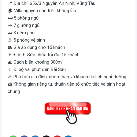
📍 Địa chỉ: 656/3 Nguyễn An Ninh, Vũng Tàu
🏠 Villa nguyên căn trệt, không lầu
🛏️ 5 phòng ngủ
🛌 7 giường ngủ
🛌 3 nệm phụ
🚿 5 phòng vệ sinh
👥 Giá áp dụng cho 15 khách
👨‍👩‍👧‍👦 Sức chứa tối đa: 15 khách
🌊 Cách biển khoảng 300m
🚶 Đi bộ vài phút đến Bãi Sau
🎉 Phù hợp gia đình, nhóm bạn và khách du lịch nghỉ dưỡng
📸 Không gian riêng tư, thuận tiện tổ chức tiệc và sinh hoạt
chung