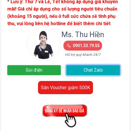
*
Lưu ý: Thứ 7 và Lễ, Tết không áp dụng giá khuyến
là:
tại
mãi! Giá chỉ áp dụng cho số lượng người tiêu chuẩn
5.000.000
là:
(khoảng 15 người), nếu ở full sức chứa sẽ tính phụ
vnđ/
2.20
thu, vui lòng liên hệ hotline để biết thêm chi tiết
đêm.
vnđ/
đêm.
Ms. Thu Hiền
0901.33.79.55
Hỗ trợ quý khách 24/7
Gọi điện
Chat Zalo
Săn Voucher giảm 500K