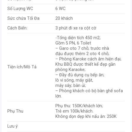
Số Lượng WC
6 WC
Sức chứa Tối Đa
20 khách
Cách Biển:
3 phút đi xe ra cột cờ
-Tổng diện tích 450 m2;
Gồm 5 PN, 6 Toilet
– Garo oto 7 chỗ; trước nhà
đậu được thêm 2 oto 4 chỗ;
– Phòng Karoke cách âm hiện đại;
Khu BBQ được thiết kế đẹp gần
Tiện ích/Mô Tả
phòng Karaoke;
– Đầy đủ dụng cụ bếp ăn;
lò vi sóng, máy giặt,
máy sáy; bàn ủi;
– Phòng khách có bộ bàn ghế sofa
lớn.
Phụ thu: 150K/khách lớn;
Phụ Thu
Trẻ em 100k/khách.
Không dọn dẹp khi nấu ăn: 250K
Lưu ý