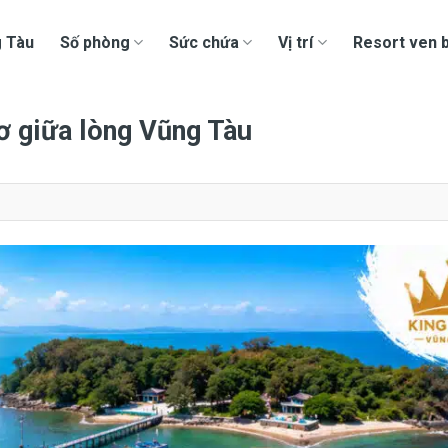
g Tàu
Số phòng
Sức chứa
Vị trí
Resort ven b
ơ giữa lòng Vũng Tàu