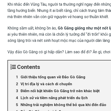
Khi nhắc đến Vũng Tàu, người ta thường nghĩ ngay đến những
tầng hướng biển. Nhưng ít ai biết rằng, chỉ cách trung tâm t
mà thiên nhiên vẫn còn giữ nguyên vẻ hoang sơ thuần khiết.
Không sầm uất, không ồn ào,
Gò Găng giống như một nốt l
ai yêu thiên nhiên, mà còn là chốn lý tưởng để “đi trốn” khỏ
sông lặng trôi và nét sinh hoạt mộc mạc của người dân làng 
Vậy đảo Gò Găng có gì hấp dẫn? Làm sao để đi? Ăn gì, chơi g
Contents
Giới thiệu tổng quan về Đảo Gò Găng
Vị trí địa lý và cách di chuyển
Điểm nổi bật khiến Gò Găng trở nên khác biệt
Lịch sử và tiềm năng phát triển du lịch
Những trải nghiệm không thể bỏ qua khi đến đảo