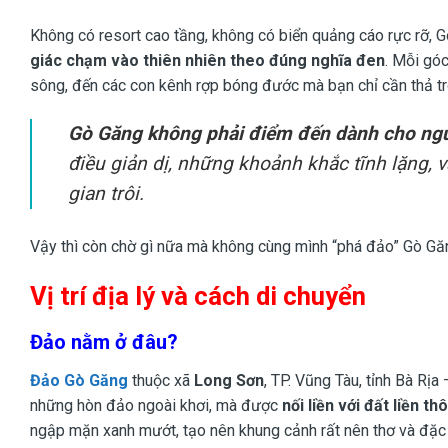
Không có resort cao tầng, không có biển quảng cáo rực rỡ, 
giác chạm vào thiên nhiên theo đúng nghĩa đen
. Mỗi góc
sông, đến các con kênh rợp bóng đước mà bạn chỉ cần thả trô
Gò Găng không phải điểm đến dành cho ngư
điều giản dị, những khoảnh khắc tĩnh lặng, 
gian trôi.
Vậy thì còn chờ gì nữa mà không cùng mình “phá đảo” Gò G
Vị trí địa lý và cách di chuyển
Đảo nằm ở đâu?
Đảo Gò Găng
thuộc xã
Long Sơn
, TP. Vũng Tàu, tỉnh Bà Rị
những hòn đảo ngoài khơi, mà được
nối liền với đất liền 
ngập mặn xanh mướt, tạo nên khung cảnh rất nên thơ và đặc 