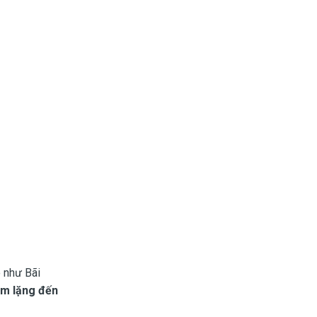
 như Bãi
ầm lặng đến