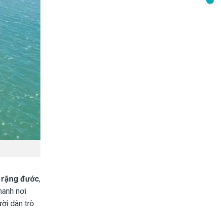
a rặng đước
,
hanh nơi
ười dân trò