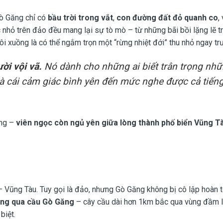
Gò Găng chỉ có
bầu trời trong vắt
,
con đường đất đỏ quanh co
,
 nhỏ trên đảo đều mang lại sự tò mò – từ những bãi bồi lặng lẽ tr
i xuồng là có thể ngắm trọn một “rừng nhiệt đới” thu nhỏ ngay tr
ời vội vã.
Nó dành cho những ai biết trân trọng nh
và cái cảm giác bình yên đến mức nghe được cả tiếng
ăng –
viên ngọc còn ngủ yên giữa lòng thành phố biển Vũng T
a – Vũng Tàu. Tuy gọi là đảo, nhưng Gò Găng không bị cô lập hoàn 
thông qua cầu Gò Găng
– cây cầu dài hơn 1km bắc qua vùng đầm l
biệt.