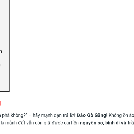
m
g
g
 phá không?” – hãy mạnh dạn trả lời:
Đảo Gò Găng!
Không ồn ào
là mảnh đất vẫn còn giữ được cái hồn
nguyên sơ, bình dị và tr