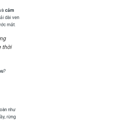
 và
cảm
ải dài ven
ước mắt.
ững
 thời
àu
?
toàn như
ầy, rừng