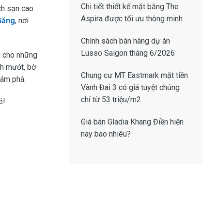
Chi tiết thiết kế
mặt bằng The
ch sạn cao
Aspira
được tối ưu thông minh
Găng
, nơi
Chính sách bán hàng dự án
Lusso Saigon
tháng 6/2026
n cho những
nh mướt, bờ
Chung cư MT Eastmark mặt tiền
hám phá.
Vành Đai 3
có giá tuyệt chủng
chỉ từ 53 triệu/m2.
é!
Giá bán Gladia Khang Điền
hiện
nay bao nhiêu?