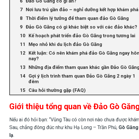
Đảo Gò Găng có gì ăn?
Nơi lưu trú gần đảo – nghỉ dưỡng kết hợp khám phá
Thời điểm lý tưởng để tham quan đảo Gò Găng
Đảo Gò Găng có gì khác biệt so với các đảo khác?
Kế hoạch phát triển đảo Gò Găng trong tương lai
Mẹo nhỏ khi du lịch đảo Gò Găng
Kết luận: Có nên khám phá đảo Gò Găng ngay hô
nay?
Những địa điểm tham quan khác gần Đảo Gò Găn
Gợi ý lịch trình tham quan Đảo Gò Găng 2 ngày 1
đêm
Câu hỏi thường gặp (FAQ)
Giới thiệu tổng quan về Đảo Gò Găn
Nếu ai đó hỏi bạn: “Vũng Tàu có còn nơi nào chưa được khám
Sau, chẳng đông đúc như khu Hạ Long – Trần Phú,
Gò Găng
lạ
.