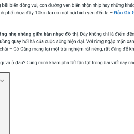
 bãi biển đông vui, con đường ven biển nhộn nhịp hay những khá
hành phố chưa đầy 10km lại có một nơi bình yên đến lạ –
Đảo Gò 
ặng nhẹ nhàng giữa bản nhạc đô thị
. Đây không chỉ là điểm đế
i guồng quay hối hả của cuộc sống hiện đại. Với rừng ngập mặn xa
chài – Gò Găng mang lại một trải nghiệm rất riêng, rất đáng để k
ì và ở đâu? Cùng mình khám phá tất tần tật trong bài viết này nh