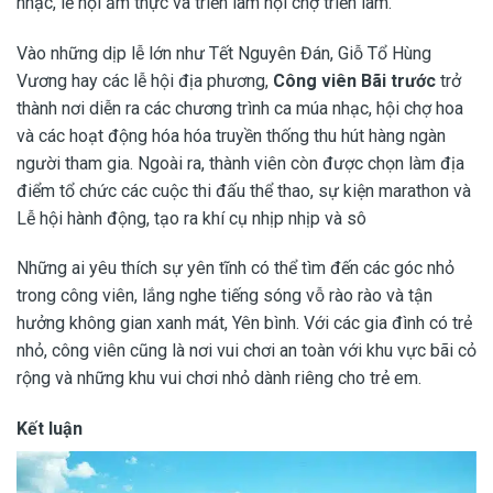
nhạc, lễ hội ẩm thực và triển lãm hội chợ triển lãm.
Vào những dịp lễ lớn như Tết Nguyên Đán, Giỗ Tổ Hùng
Vương hay các lễ hội địa phương,
Công viên Bãi trước
trở
thành nơi diễn ra các chương trình ca múa nhạc, hội chợ hoa
và các hoạt động hóa hóa truyền thống thu hút hàng ngàn
người tham gia. Ngoài ra, thành viên còn được chọn làm địa
điểm tổ chức các cuộc thi đấu thể thao, sự kiện marathon và
Lễ hội hành động, tạo ra khí cụ nhịp nhịp và sô
Những ai yêu thích sự yên tĩnh có thể tìm đến các góc nhỏ
trong công viên, lắng nghe tiếng sóng vỗ rào rào và tận
hưởng không gian xanh mát, Yên bình. Với các gia đình có trẻ
nhỏ, công viên cũng là nơi vui chơi an toàn với khu vực bãi cỏ
rộng và những khu vui chơi nhỏ dành riêng cho trẻ em.
Kết luận