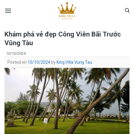
Skip
to
content
Khám phá vẻ đẹp Công Viên Bãi Trước
Vũng Tàu
10/10/2024
Posted on
10/10/2024
by
King Villa Vung Tau