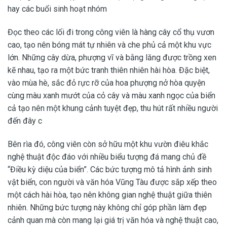
hay các buổi sinh hoạt nhóm
Đọc theo các lối đi trong công viên là hàng cây cổ thụ vươn
cao, tạo nên bóng mát tự nhiên và che phủ cả một khu vực
lớn. Những cây dừa, phượng vĩ và bằng lăng được trồng xen
kẽ nhau, tạo ra một bức tranh thiên nhiên hài hòa. Đặc biệt,
vào mùa hè, sắc đỏ rực rỡ của hoa phượng nở hòa quyện
cùng màu xanh mướt của cỏ cây và màu xanh ngọc của biển
cả tạo nên một khung cảnh tuyệt đẹp, thu hút rất nhiều người
đến đây c
Bên rìa đó, công viên còn sở hữu một khu vườn điêu khắc
nghệ thuật độc đáo với nhiều biểu tượng đá mang chủ đề
“Điều kỳ diệu của biển”. Các bức tượng mô tả hình ảnh sinh
vật biển, con người và văn hóa Vũng Tàu được sắp xếp theo
một cách hài hòa, tạo nên không gian nghệ thuật giữa thiên
nhiên. Những bức tượng này không chỉ góp phần làm đẹp
cảnh quan mà còn mang lại giá trị văn hóa và nghệ thuật cao,