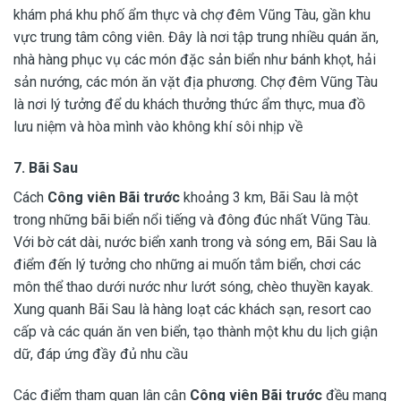
khám phá khu phố ẩm thực và chợ đêm Vũng Tàu, gần khu
vực trung tâm công viên. Đây là nơi tập trung nhiều quán ăn,
nhà hàng phục vụ các món đặc sản biển như bánh khọt, hải
sản nướng, các món ăn vặt địa phương. Chợ đêm Vũng Tàu
là nơi lý tưởng để du khách thưởng thức ẩm thực, mua đồ
lưu niệm và hòa mình vào không khí sôi nhịp về
7. Bãi Sau
Cách
Công viên Bãi trước
khoảng 3 km, Bãi Sau là một
trong những bãi biển nổi tiếng và đông đúc nhất Vũng Tàu.
Với bờ cát dài, nước biển xanh trong và sóng em, Bãi Sau là
điểm đến lý tưởng cho những ai muốn tắm biển, chơi các
môn thể thao dưới nước như lướt sóng, chèo thuyền kayak.
Xung quanh Bãi Sau là hàng loạt các khách sạn, resort cao
cấp và các quán ăn ven biển, tạo thành một khu du lịch giận
dữ, đáp ứng đầy đủ nhu cầu
Các điểm tham quan lân cận
Công viên Bãi trước
đều mang