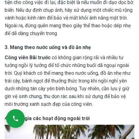
tiện cho công việc đi lại, đặc biệt là nếu muốn đi dạo dọc bờ
biển. Nếu dự định chụp ảnh, hãy sử dụng một chiếc mũ rộng
vành hoặc kính râm để bảo vệ mắt khỏi ánh nắng mặt trời.
Ngoài ra, đừng quên mang theo giày thể thao hoặc dép nhẹ
để dễ dàng chuyển trong
3.
Mang theo nước uống và đồ ăn nhẹ
Công viên Bãi trước
có không gian rộng rãi và nhiều tư
tưởng ngồi lý tưởng để tổ chức những buổi dã ngoại ngoài
trời. Quý khách có thể mang theo nước uống, đồ ăn nhẹ như
trái cây, bánh ngọt để thưởng thức trong khi ngồi nghỉ yên
dưới những tán cây yên bình bóng. Tuy nhiên, cần lưu ý giữ
gìn vệ sinh chung, thu dọn rác sau khi sử dụng để bảo vệ
môi trường xanh sạch đẹp của công viên.
4. Tham gia các hoạt động ngoài trời