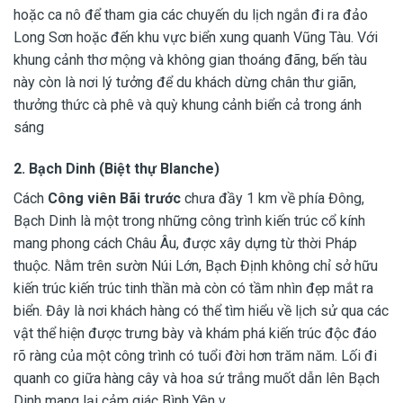
hoặc ca nô để tham gia các chuyến du lịch ngắn đi ra đảo
Long Sơn hoặc đến khu vực biển xung quanh Vũng Tàu. Với
khung cảnh thơ mộng và không gian thoáng đãng, bến tàu
này còn là nơi lý tưởng để du khách dừng chân thư giãn,
thưởng thức cà phê và quỳ khung cảnh biển cả trong ánh
sáng
2. Bạch Dinh (Biệt thự Blanche)
Cách
Công viên Bãi trước
chưa đầy 1 km về phía Đông,
Bạch Dinh là một trong những công trình kiến ​​trúc cổ kính
mang phong cách Châu Âu, được xây dựng từ thời Pháp
thuộc. Nằm trên sườn Núi Lớn, Bạch Định không chỉ sở hữu
kiến ​​trúc kiến ​​trúc tinh thần mà còn có tầm nhìn đẹp mắt ra
biển. Đây là nơi khách hàng có thể tìm hiểu về lịch sử qua các
vật thể hiện được trưng bày và khám phá kiến ​​trúc độc đáo
rõ ràng của một công trình có tuổi đời hơn trăm năm. Lối đi
quanh co giữa hàng cây và hoa sứ trắng muốt dẫn lên Bạch
Dinh mang lại cảm giác Bình Yên v