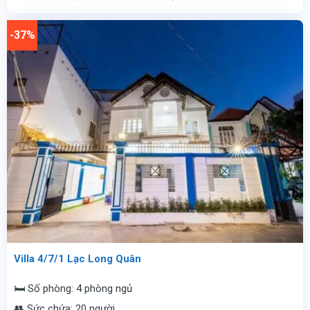
là:
tại
9.900.000
là:
vnđ/
4.500.000
-37%
đêm.
vnđ/
đêm.
Villa 4/7/1 Lạc Long Quân
🛏️ Số phòng: 4 phòng ngủ
👥 Sức chứa: 20 người