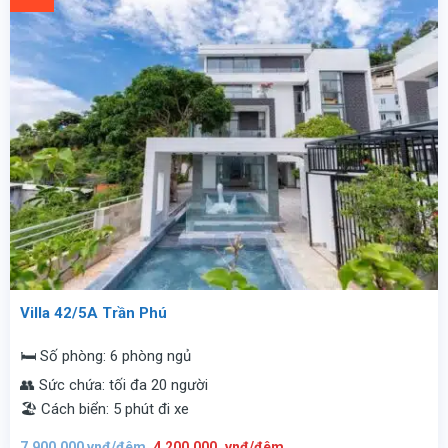
đêm.
Villa 42/5A Trần Phú
🛏️ Số phòng: 6 phòng ngủ
👥 Sức chứa: tối đa 20 người
🏖️ Cách biển: 5 phút đi xe
Giá
Giá
7.900.000
vnđ/đêm
4.200.000
vnđ/đêm