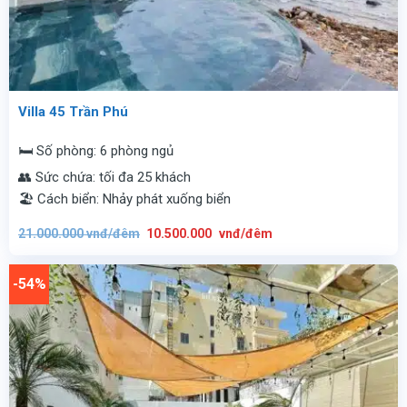
Villa 45 Trần Phú
🛏️ Số phòng: 6 phòng ngủ
👥 Sức chứa: tối đa 25 khách
🏖️ Cách biển: Nhảy phát xuống biển
Giá
Giá
21.000.000
vnđ/đêm
10.500.000
vnđ/đêm
gốc
hiện
là:
tại
21.000.000
là:
vnđ/
10.500.000
-54%
đêm.
vnđ/
đêm.