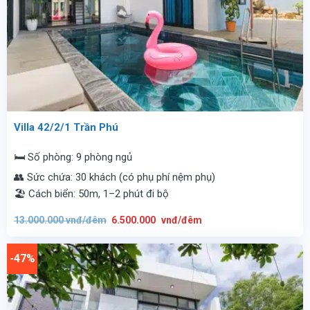
Villa 42/2/1 Trần Phú
🛏️ Số phòng: 9 phòng ngủ
👥 Sức chứa: 30 khách (có phụ phí nệm phụ)
🏖️ Cách biển: 50m, 1–2 phút đi bộ
Giá
Giá
13.000.000
vnđ/đêm
6.500.000
vnđ/đêm
gốc
hiện
là:
tại
13.000.000
là:
vnđ/
6.500.000
-47%
đêm.
vnđ/
đêm.