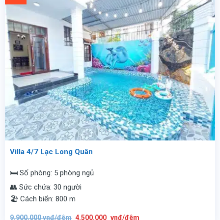
Villa 4/7 Lạc Long Quân
🛏️ Số phòng: 5 phòng ngủ
👥 Sức chứa: 30 người
🏖️ Cách biển: 800 m
Giá
Giá
9.900.000
vnđ/đêm
4.500.000
vnđ/đêm
gốc
hiện