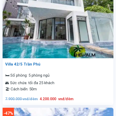
Villa 42/5 Trần Phú
🛏️ Số phòng: 5 phòng ngủ
👥 Sức chứa: tối đa 25 khách
🏖️ Cách biển: 50m
Giá
Giá
7.900.000
vnđ/đêm
4.200.000
vnđ/đêm
gốc
hiện
là:
tại
7.900.000
là:
vnđ/
4.200.000
-47%
đêm.
vnđ/