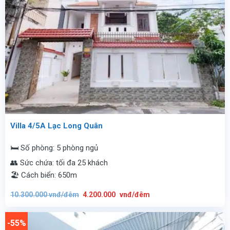
Villa 4/5A Lạc Long Quân
🛏️ Số phòng: 5 phòng ngủ
👥 Sức chứa: tối đa 25 khách
🏖️ Cách biển: 650m
Giá
Giá
10.300.000
vnđ/đêm
4.200.000
vnđ/đêm
gốc
hiện
là:
tại
10.300.000
là:
vnđ/
4.200.000
-55%
đêm.
vnđ/
đêm.