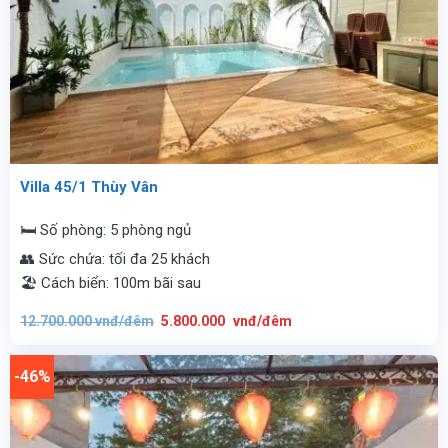
Villa 45/1 Thùy Vân
🛏️ Số phòng: 5 phòng ngủ
👥 Sức chứa: tối đa 25 khách
🏖️ Cách biển: 100m bãi sau
Giá
Giá
12.700.000
vnđ/đêm
5.800.000
vnđ/đêm
gốc
hiện
là:
tại
12.700.000
là:
vnđ/
5.800.000
-46%
đêm.
vnđ/
đêm.