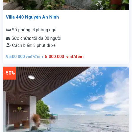
Villa 440 Nguyễn An Ninh
🛏️ Số phòng: 4 phòng ngủ
👥 Sức chứa: tối đa 30 người
🏖️ Cách biển: 3 phút đi xe
Giá
Giá
9.500.000
vnđ/đêm
5.000.000
vnđ/đêm
gốc
hiện
là:
tại
9.500.000
là:
vnđ/
5.000.000
-50%
đêm.
vnđ/
đêm.