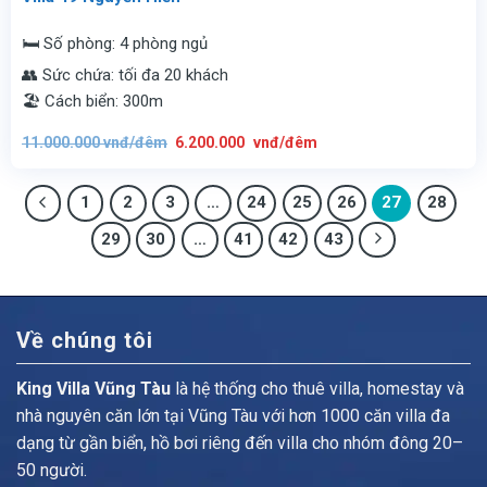
🛏️ Số phòng: 4 phòng ngủ
👥 Sức chứa: tối đa 20 khách
🏖️ Cách biển: 300m
Giá
Giá
11.000.000
vnđ/đêm
6.200.000
vnđ/đêm
gốc
hiện
là:
tại
11.000.000
là:
vnđ/
6.200.000
1
2
3
đêm.
…
24
25
vnđ/
26
27
28
đêm.
29
30
…
41
42
43
Về chúng tôi
King Villa Vũng Tàu
là hệ thống cho thuê villa, homestay và
nhà nguyên căn lớn tại Vũng Tàu với hơn 1000 căn villa đa
dạng từ gần biển, hồ bơi riêng đến villa cho nhóm đông 20–
50 người.