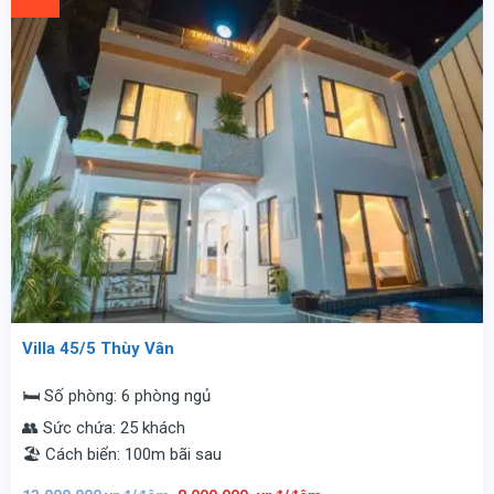
đêm.
Villa 45/5 Thùy Vân
🛏️ Số phòng: 6 phòng ngủ
👥 Sức chứa: 25 khách
🏖️ Cách biển: 100m bãi sau
Giá
Giá