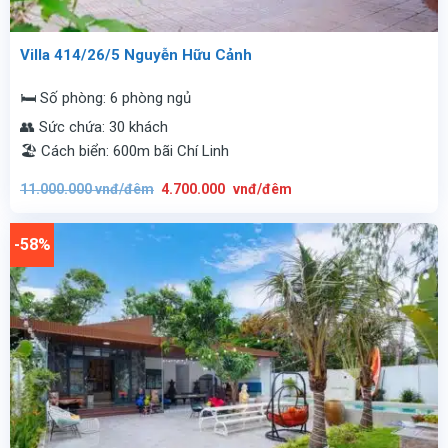
Villa 414/26/5 Nguyễn Hữu Cảnh
🛏️ Số phòng: 6 phòng ngủ
👥 Sức chứa: 30 khách
🏖️ Cách biển: 600m bãi Chí Linh
Giá
Giá
11.000.000
vnđ/đêm
4.700.000
vnđ/đêm
gốc
hiện
là:
tại
11.000.000
là:
vnđ/
4.700.000
-58%
đêm.
vnđ/
đêm.