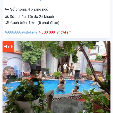
🛏️ Số phòng: 4 phòng ngủ
👥 Sức chứa: Tối đa 25 khách
🏖️ Cách biển: 1 km (5 phút đi xe)
Giá
Giá
9.000.000
vnđ/đêm
4.500.000
vnđ/đêm
gốc
hiện
là:
tại
9.000.000
là:
vnđ/
4.500.000
-47%
đêm.
vnđ/
đêm.