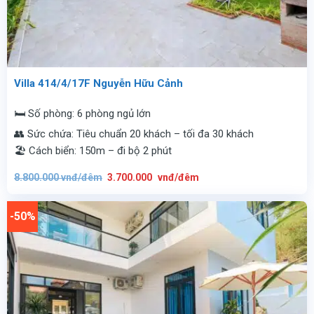
Villa 414/4/17F Nguyễn Hữu Cảnh
🛏️ Số phòng: 6 phòng ngủ lớn
👥 Sức chứa: Tiêu chuẩn 20 khách – tối đa 30 khách
🏖️ Cách biển: 150m – đi bộ 2 phút
Giá
Giá
8.800.000
vnđ/đêm
3.700.000
vnđ/đêm
gốc
hiện
là:
tại
8.800.000
là:
vnđ/
3.700.000
-50%
đêm.
vnđ/
đêm.