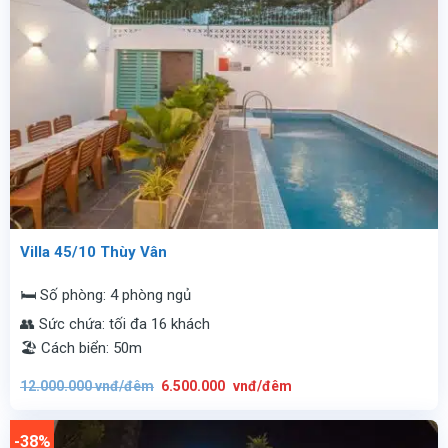
Villa 45/10 Thùy Vân
🛏️ Số phòng: 4 phòng ngủ
👥 Sức chứa: tối đa 16 khách
🏖️ Cách biển: 50m
Giá
Giá
12.000.000
vnđ/đêm
6.500.000
vnđ/đêm
gốc
hiện
là:
tại
12.000.000
là:
vnđ/
6.500.000
-38%
đêm.
vnđ/