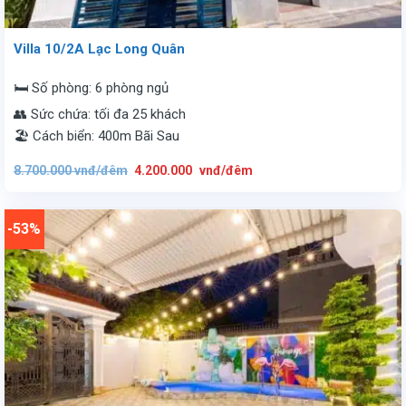
Villa 10/2A Lạc Long Quân
🛏️ Số phòng: 6 phòng ngủ
👥 Sức chứa: tối đa 25 khách
🏖️ Cách biển: 400m Bãi Sau
Giá
Giá
8.700.000
vnđ/đêm
4.200.000
vnđ/đêm
gốc
hiện
là:
tại
8.700.000
là:
vnđ/
4.200.000
đêm.
vnđ/
-53%
đêm.