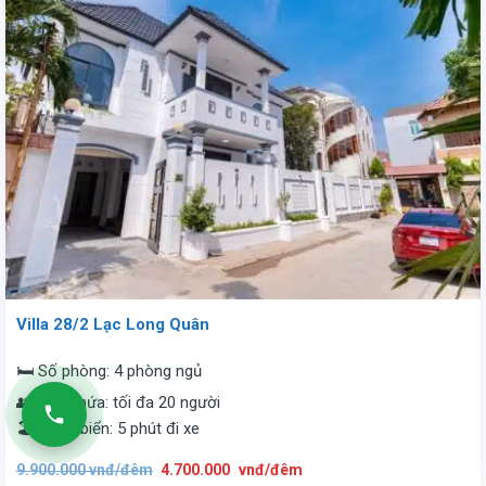
Villa 28/2 Lạc Long Quân
🛏️ Số phòng: 4 phòng ngủ
👥 Sức chứa: tối đa 20 người
🏖️ Cách biển: 5 phút đi xe
Giá
Giá
9.900.000
vnđ/đêm
4.700.000
vnđ/đêm
gốc
hiện