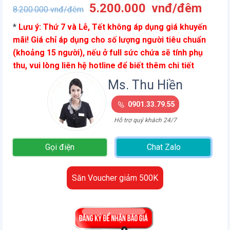
Giá
Giá
5.200.000
vnđ/đêm
8.200.000
vnđ/đêm
gốc
hiện
*
Lưu ý: Thứ 7 và Lễ, Tết không áp dụng giá khuyến
là:
tại
mãi! Giá chỉ áp dụng cho số lượng người tiêu chuẩn
8.200.000
là:
(khoảng 15 người), nếu ở full sức chứa sẽ tính phụ
vnđ/
5.20
thu, vui lòng liên hệ hotline để biết thêm chi tiết
đêm.
vnđ/
đêm.
Ms. Thu Hiền
0901.33.79.55
Hỗ trợ quý khách 24/7
Gọi điện
Chat Zalo
Săn Voucher giảm 500K