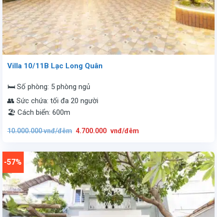
Villa 10/11B Lạc Long Quân
🛏️ Số phòng: 5 phòng ngủ
👥 Sức chứa: tối đa 20 người
🏖️ Cách biển: 600m
Giá
Giá
10.000.000
vnđ/đêm
4.700.000
vnđ/đêm
gốc
hiện
là:
tại
10.000.000
là:
vnđ/
4.700.000
đêm.
vnđ/
-57%
đêm.