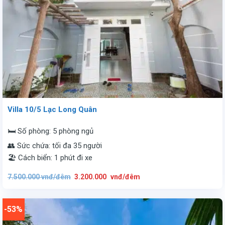
Villa 10/5 Lạc Long Quân
🛏️ Số phòng: 5 phòng ngủ
👥 Sức chứa: tối đa 35 người
🏖️ Cách biển: 1 phút đi xe
Giá
Giá
7.500.000
vnđ/đêm
3.200.000
vnđ/đêm
gốc
hiện
là:
tại
7.500.000
là:
vnđ/
3.200.000
đêm.
vnđ/
-53%
đêm.