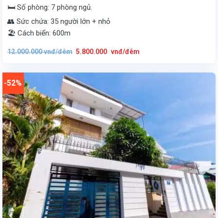
🛏️ Số phòng: 7 phòng ngủ.
👥 Sức chứa: 35 người lớn + nhỏ
🏖️ Cách biển: 600m
Giá
Giá
12.000.000
vnđ/đêm
5.800.000
vnđ/đêm
gốc
hiện
là:
tại
12.000.000
là:
vnđ/
5.800.000
đêm.
vnđ/
-52%
đêm.