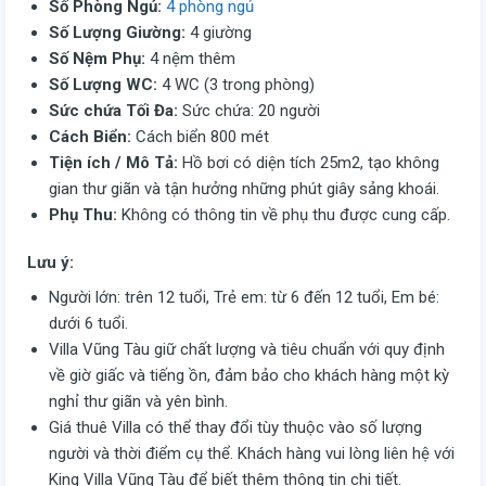
Số Phòng Ngủ:
4 phòng ngủ
Số Lượng Giường:
4 giường
Số Nệm Phụ:
4 nệm thêm
Số Lượng WC:
4 WC (3 trong phòng)
Sức chứa Tối Đa:
Sức chứa: 20 người
Cách Biển:
Cách biển 800 mét
Tiện ích / Mô Tả:
Hồ bơi có diện tích 25m2, tạo không
gian thư giãn và tận hưởng những phút giây sảng khoái.
Phụ Thu:
Không có thông tin về phụ thu được cung cấp.
Lưu ý:
Người lớn: trên 12 tuổi, Trẻ em: từ 6 đến 12 tuổi, Em bé:
dưới 6 tuổi.
Villa Vũng Tàu giữ chất lượng và tiêu chuẩn với quy định
về giờ giấc và tiếng ồn, đảm bảo cho khách hàng một kỳ
nghỉ thư giãn và yên bình.
Giá thuê Villa có thể thay đổi tùy thuộc vào số lượng
người và thời điểm cụ thể. Khách hàng vui lòng liên hệ với
King Villa Vũng Tàu để biết thêm thông tin chi tiết.