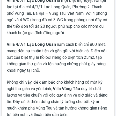
Villa 4/7/1 Lạc Long Quân
là một biệt thự tuyệt vời tọa
lạc tại địa chỉ 4/7/1 Lạc Long Quân, Phường 2, Thành
phố Vũng Tàu, Bà Rịa – Vũng Tàu, Việt Nam. Với 4 phòng
ngủ và 4 WC (trong đó có 3 WC trong phòng), nơi đây có
thể tiếp đón tối đa 20 người, phù hợp cho các nhóm du
khách hoặc gia đình đông người.
Villa 4/7/1 Lạc Long Quân
nằm cách biển chỉ 800 mét,
mang đến sự thuận tiện và gần gũi với biển cả. Điểm nổi
bật của biệt thự là hồ bơi riêng có diện tích 25m2, tạo
không gian thư giãn và tận hưởng những phút giây sảng
khoái ngay tại chỗ.
Không chỉ vậy, để đảm bảo cho khách hàng có một kỳ
nghỉ thư giãn và yên bình,
Villa Vũng Tàu
duy trì chất
lượng và tiêu chuẩn với các quy định về giờ giấc và tiếng
ồn. Đây sẽ là điểm dừng chân lý tưởng cho bất kỳ ai
muốn khám phá Vũng Tàu và tận hưởng không gian riêng
tư, tiện nghi và thuận tiện gần biển.