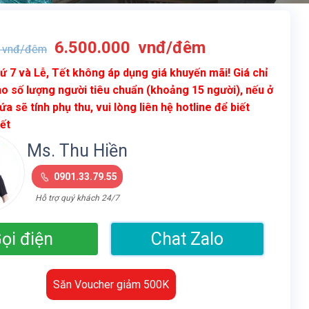
Giá
Giá
6.500.000
vnđ/đêm
vnđ/đêm
gốc
hiện
ứ 7 và Lễ, Tết không áp dụng giá khuyến mãi! Giá chỉ
là:
tại
o số lượng người tiêu chuẩn (khoảng 15 người), nếu ở
10.500.000
là:
ứa sẽ tính phụ thu, vui lòng liên hệ hotline để biết
vnđ/
6.500.000
iết
đêm.
vnđ/
đêm.
Ms. Thu Hiền
0901.33.79.55
Hỗ trợ quý khách 24/7
ọi điện
Chat Zalo
Săn Voucher giảm 500K