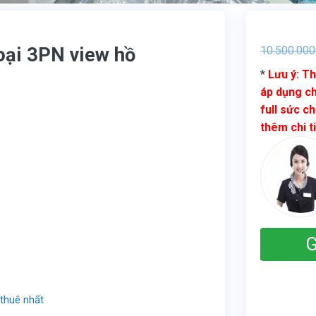
oại 3PN view hồ
10.500.000
*
Lưu ý: Th
áp dụng ch
full sức ch
thêm chi t
G
 thuê nhất