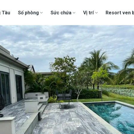
g Tàu
Số phòng
Sức chứa
Vị trí
Resort ven b