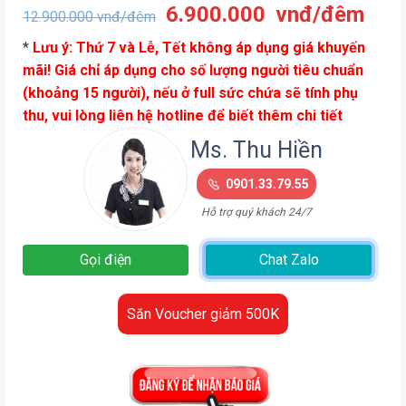
Giá
Giá
6.900.000
vnđ/đêm
12.900.000
vnđ/đêm
gốc
hiện
*
Lưu ý: Thứ 7 và Lễ, Tết không áp dụng giá khuyến
là:
tại
mãi! Giá chỉ áp dụng cho số lượng người tiêu chuẩn
12.900.000
là:
(khoảng 15 người), nếu ở full sức chứa sẽ tính phụ
vnđ/
6.9
thu, vui lòng liên hệ hotline để biết thêm chi tiết
đêm.
vnđ
đêm
Ms. Thu Hiền
0901.33.79.55
Hỗ trợ quý khách 24/7
Gọi điện
Chat Zalo
Săn Voucher giảm 500K