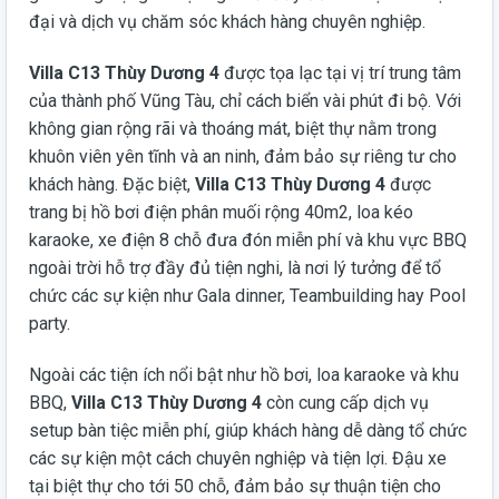
đại và dịch vụ chăm sóc khách hàng chuyên nghiệp.
Villa C13 Thùy Dương 4
được tọa lạc tại vị trí trung tâm
của thành phố Vũng Tàu, chỉ cách biển vài phút đi bộ. Với
không gian rộng rãi và thoáng mát, biệt thự nằm trong
khuôn viên yên tĩnh và an ninh, đảm bảo sự riêng tư cho
khách hàng. Đặc biệt,
Villa C13 Thùy Dương 4
được
trang bị hồ bơi điện phân muối rộng 40m2, loa kéo
karaoke, xe điện 8 chỗ đưa đón miễn phí và khu vực BBQ
ngoài trời hỗ trợ đầy đủ tiện nghi, là nơi lý tưởng để tổ
chức các sự kiện như Gala dinner, Teambuilding hay Pool
party.
Ngoài các tiện ích nổi bật như hồ bơi, loa karaoke và khu
BBQ,
Villa C13 Thùy Dương 4
còn cung cấp dịch vụ
setup bàn tiệc miễn phí, giúp khách hàng dễ dàng tổ chức
các sự kiện một cách chuyên nghiệp và tiện lợi. Đậu xe
tại biệt thự cho tới 50 chỗ, đảm bảo sự thuận tiện cho