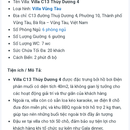
Tên Villa:
Villa C13 Thùy Dương 4
Loại hình:
Villa Vũng Tàu
Địa chỉ: C13 đường Thuỳ Dương 4, Phường 10, Thành phố
Vũng Tàu, Bà Rịa – Vũng Tàu, Việt Nam
Số Phòng Ngủ:
6 phòng ngủ
Số Lượng Giường: 6 giường
Số Lượng WC: 7 wc
Sức Chứa Tối Đa: 20 khách
Cách Biển: 2 phút đi bộ
Tiện ích / Mô Tả:
Villa C13 Thùy Dương 4
được đặc trưng bởi hồ bơi Điện
phân muối có diện tích 40m2, là không gian lý tưởng cho
các hoạt động giải trí và thư giãn của khách hàng.
Ngoài ra, villa còn có sẵn loa kéo karaoke, xe điện 8 chỗ
đưa đón miễn phí, và khu BBQ ngoài trời hỗ trợ 2 kg than,
giúp tạo nên những buổi tiệc ngoài trời đầy ấn tượng.
Đậu xe tại villa cho tới 50 chỗ, đảm bảo sự tiện lợi cho
khách hàng khi tổ chức sự kiện như Gala dinner,