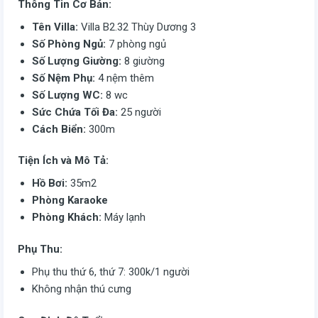
Thông Tin Cơ Bản:
Tên Villa:
Villa B2.32 Thùy Dương 3
Số Phòng Ngủ:
7 phòng ngủ
Số Lượng Giường:
8 giường
Số Nệm Phụ:
4 nệm thêm
Số Lượng WC:
8 wc
Sức Chứa Tối Đa:
25 người
Cách Biển:
300m
Tiện Ích và Mô Tả:
Hồ Bơi:
35m2
Phòng Karaoke
Phòng Khách:
Máy lạnh
Phụ Thu:
Phụ thu thứ 6, thứ 7: 300k/1 người
Không nhận thú cưng