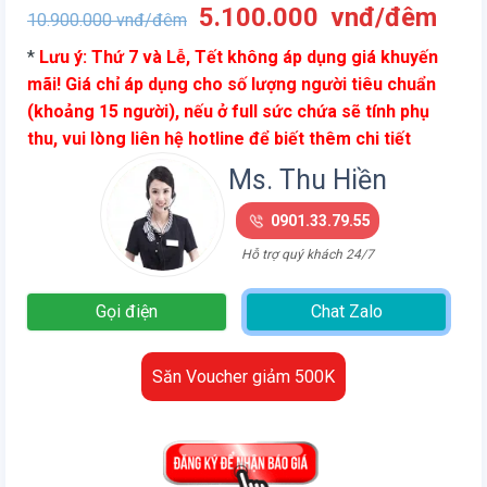
Giá
Giá
5.100.000
vnđ/đêm
10.900.000
vnđ/đêm
gốc
hiện
*
Lưu ý: Thứ 7 và Lễ, Tết không áp dụng giá khuyến
là:
tại
mãi! Giá chỉ áp dụng cho số lượng người tiêu chuẩn
10.900.000
là:
(khoảng 15 người), nếu ở full sức chứa sẽ tính phụ
vnđ/
5.1
thu, vui lòng liên hệ hotline để biết thêm chi tiết
đêm.
vnđ
đêm
Ms. Thu Hiền
0901.33.79.55
Hỗ trợ quý khách 24/7
Gọi điện
Chat Zalo
Săn Voucher giảm 500K