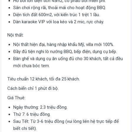
Hồ bơi lớn diện tích 45m2, có phao bơi miễn phí.
Sân chơi rộng rãi, thoải mái cho hoạt động BBQ.
Diện tích đất 600m2, với kiến trúc 1 trệt 1 lầu.
Dàn karaoke VIP với loa kéo và 2 mic, rực cháy.
Nội thất:
Nội thất hiện đại, hàng nhập khẩu Mỹ, villa mới 100%.
Đầy đủ tiện nghi lò nướng BBQ, bếp điện, dụng cụ bếp.
Bàn ghế và dụng cụ ăn uống đủ cho 30 khách, tất cả đều
mới chưa bóc tem.
Tiêu chuẩn 12 khách, tối đa 25 khách.
Cách biển chỉ 1 phút đi bộ.
Giá Thuê:
Ngày thường: 2.3 triệu đồng.
Thứ 7: 6 triệu đồng.
Sau Tết: Từ 3-6 triệu đồng (vui lòng liên hệ trực tiếp để
biết chi tiết).