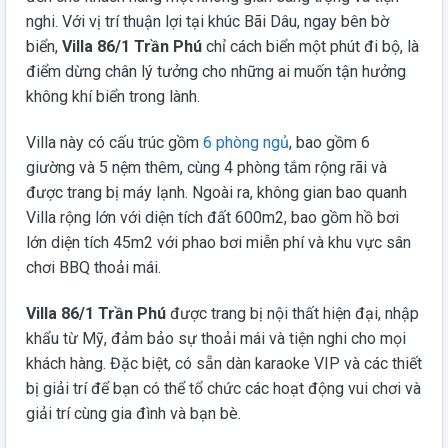
nghi. Với vị trí thuận lợi tại khúc Bãi Dâu, ngay bên bờ
biển,
Villa 86/1 Trần Phú
chỉ cách biển một phút đi bộ, là
điểm dừng chân lý tưởng cho những ai muốn tận hưởng
không khí biển trong lành.
Villa này có cấu trúc gồm
6 phòng ngủ
, bao gồm 6
giường và 5 nệm thêm, cùng 4 phòng tắm rộng rãi và
được trang bị máy lạnh. Ngoài ra, không gian bao quanh
Villa rộng lớn với diện tích đất 600m2, bao gồm hồ bơi
lớn diện tích 45m2 với phao bơi miễn phí và khu vực sân
chơi BBQ thoải mái.
Villa 86/1 Trần Phú
được trang bị nội thất hiện đại, nhập
khẩu từ Mỹ, đảm bảo sự thoải mái và tiện nghi cho mọi
khách hàng. Đặc biệt, có sẵn dàn karaoke VIP và các thiết
bị giải trí để bạn có thể tổ chức các hoạt động vui chơi và
giải trí cùng gia đình và bạn bè.