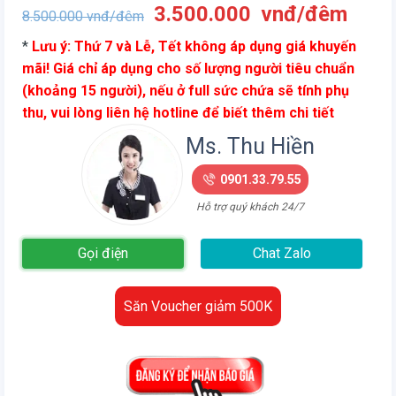
Giá
Giá
3.500.000
vnđ/đêm
8.500.000
vnđ/đêm
gốc
hiện
*
Lưu ý: Thứ 7 và Lễ, Tết không áp dụng giá khuyến
là:
tại
mãi! Giá chỉ áp dụng cho số lượng người tiêu chuẩn
8.500.000
là:
(khoảng 15 người), nếu ở full sức chứa sẽ tính phụ
vnđ/
3.50
thu, vui lòng liên hệ hotline để biết thêm chi tiết
đêm.
vnđ/
đêm.
Ms. Thu Hiền
0901.33.79.55
Hỗ trợ quý khách 24/7
Gọi điện
Chat Zalo
Săn Voucher giảm 500K