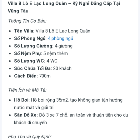
Villa 8 Lô E Lạc Long Quân – Kỳ Nghỉ Đẳng Cấp Tại
Vũng Tàu
Thông Tin Cơ Bản:
Tên Villa:
Villa 8 Lô E Lạc Long Quân
Số Phòng Ngủ:
4 phòng ngủ
Số Lượng Giường:
4 giường
Số Nệm Phụ:
5 nệm thêm
Số Lượng WC:
4 WC
Sức Chứa Tối Đa:
20 khách
Cách Biển:
700m
Tiện Ích và Mô Tả:
Hồ Bơi:
Hồ bơi rộng 35m2, tạo không gian tận hưởng
nước mát và giải trí.
Sân Đỗ Xe:
Đỗ 3 xe 7 chỗ, an toàn và thuận tiện cho du
khách di chuyển.
Phụ Thu và Quy Định: