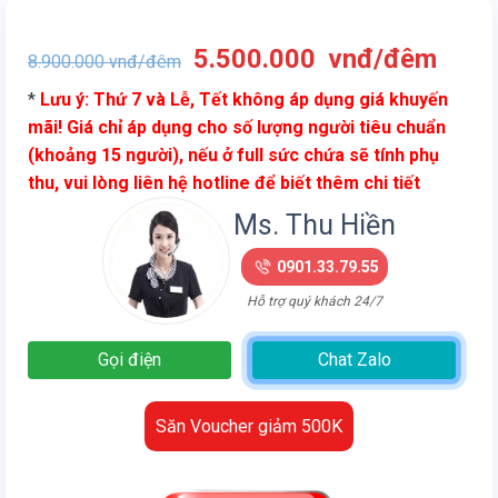
Giá
Giá
5.500.000
vnđ/đêm
8.900.000
vnđ/đêm
gốc
hiện
*
Lưu ý: Thứ 7 và Lễ, Tết không áp dụng giá khuyến
là:
tại
mãi! Giá chỉ áp dụng cho số lượng người tiêu chuẩn
8.900.000
là:
(khoảng 15 người), nếu ở full sức chứa sẽ tính phụ
vnđ/
5.50
thu, vui lòng liên hệ hotline để biết thêm chi tiết
đêm.
vnđ/
đêm.
Ms. Thu Hiền
0901.33.79.55
Hỗ trợ quý khách 24/7
Gọi điện
Chat Zalo
Săn Voucher giảm 500K