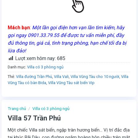
Mách bạn
:
Một lần gọi điện hơn vạn lần tìm kiếm, hãy
gọi ngay 0901.33.79.55 để được tư vấn miễn phí, đầy
đủ thông tin, giá cả, tình trạng phòng, hạn chế tối đa bị
lừa đảo!
Lượt xem hôm nay:
685
Danh mục:
Villa có 3 phòng ngủ
Thẻ:
Villa đường Trần Phú
,
Villa Vali
,
Villa Vũng Tàu cho 10 người
,
Villa
Vũng Tàu có bàn Bida
,
Villa Vũng Tàu sát biển Vip
Trang chủ
/
Villa có 3 phòng ngủ
Villa 57 Trần Phú
Một chiếc Villa sát biển, ngập tràn hương biển… Vị trí đắc địa
tại khúc Bãi Dâu, con đường ngắm hoàng hôn chiều trên mặt