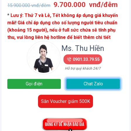
Giá
Giá
9.700.000
vnđ/đêm
15.900.000
vnđ/đêm
gốc
hiện
*
Lưu ý: Thứ 7 và Lễ, Tết không áp dụng giá khuyến
là:
tại
mãi! Giá chỉ áp dụng cho số lượng người tiêu chuẩn
15.900.000
là:
(khoảng 15 người), nếu ở full sức chứa sẽ tính phụ
vnđ/
9.7
thu, vui lòng liên hệ hotline để biết thêm chi tiết
đêm.
vnđ
đêm
Ms. Thu Hiền
0901.33.79.55
Hỗ trợ quý khách 24/7
Gọi điện
Chat Zalo
Săn Voucher giảm 500K