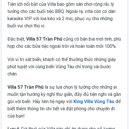
Tiện ích nổi bật của Villa bao gồm sân chơi rộng rãi, lý
tưởng cho các buổi tiệc BBQ. Ngoài ra, villa còn có dàn
karaoke VIP với loa kéo và 2 mic, phục vụ cho những
buổi vui chơi thú vị.
Đặc biệt,
Villa 57 Trần Phú
cũng có bàn bia mới tinh, phù
hợp cho các bữa tiệc ngoài trời và hoàn toàn mới 100%.
Với vị trí sát biển, khách có thể thưởng thức những giây
phút tuyệt vời cùng biển Vũng Tàu chỉ trong vài bước
chân.
Villa 57 Trần Phú
là sự lựa chọn lý tưởng cho những ai
muốn tận hưởng kỳ nghỉ thư giãn, đầy đủ tiện nghi và gần
gũi với biển. Hãy liên hệ ngay với
King Villa Vũng Tàu
để
biết thêm thông tin chi tiết và đặt phòng cho chuyến đi
của bạn!
Lưu ý
: Giá thuê của Villa này chỉ áp dụng cho số lượng