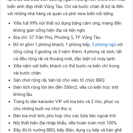
biển xinh đẹp nhất Vũng Tàu. Chỉ vài bước chân đi bộ là đến
với những nhà hàng và quán cà phê view biển nổi tiếng.
Villa full 99% nội thất sử dụng bằng cảm ứng, mang đến
không gian sống hiện đại và tiện nghi.
Địa chỉ: 57 Trần Phú, Phường 5, TP. Vũng Tàu.
Bố trí gồm 1 phòng khách, 1 phòng bếp,
3 phòng ngủ
với
tổng cộng 5 giường và 3 nệm thêm, 4 phòng vệ sinh, tất
cả đều rộng rãi và thoáng mát, đặc biệt có máy lạnh.
Villa nằm sát biển, khách có thể bước ra biển chỉ trong
vài bước chân.
Sân chơi rộng rãi, tiện lợi cho việc tổ chức BBQ.
Diện tích rộng lớn lên đến 550m2, villa có kiến trúc trệt
không lầu.
Trang bị dàn karaoke VIP với loa kéo và 2 mic, phục vụ
cho những buổi vui chơi thú vị.
Bàn bia mới tinh, phù hợp cho các bữa tiệc ngoài trời.
Nội thất hiện đại nhập khẩu, villa hoàn toàn mới 100%.
Đầy đủ lò nướng BBQ, bếp điện, dụng cụ bếp và bàn ghế