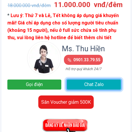
Giá
Gi
11.000.000
vnđ/đêm
18.000.000
vnđ/đêm
gốc
hi
*
Lưu ý: Thứ 7 và Lễ, Tết không áp dụng giá khuyến
là:
tại
mãi! Giá chỉ áp dụng cho số lượng người tiêu chuẩn
18.000.000
là:
(khoảng 15 người), nếu ở full sức chứa sẽ tính phụ
vnđ/
11
thu, vui lòng liên hệ hotline để biết thêm chi tiết
đêm.
vn
đê
Ms. Thu Hiền
0901.33.79.55
Hỗ trợ quý khách 24/7
Gọi điện
Chat Zalo
Săn Voucher giảm 500K