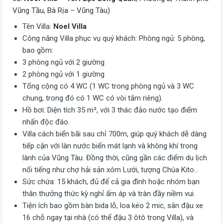
Vũng Tầu, Bà Rịa – Vũng Tàu)
Tên Villa:
Noel Villa
Công năng Villa phục vụ quý khách: Phòng ngủ: 5 phòng,
bao gồm:
3 phòng ngủ với 2 giường
2 phòng ngủ với 1 giường
Tổng cộng có 4 WC (1 WC trong phòng ngủ và 3 WC
chung, trong đó có 1 WC có vòi tắm riêng).
Hồ bơi: Diện tích 35 m², với 3 thác đảo nước tạo điểm
nhấn độc đáo.
Villa cách biển bãi sau chỉ 700m, giúp quý khách dễ dàng
tiếp cận với làn nước biển mát lạnh và không khí trong
lành của Vũng Tàu. Đồng thời, cũng gần các điểm du lịch
nổi tiếng như chợ hải sản xóm Lưới, tượng Chúa Kito…
Sức chứa: 15 khách, đủ để cả gia đình hoặc nhóm bạn
thân thưởng thức kỳ nghỉ ấm áp và tràn đầy niềm vui.
Tiện ích bao gồm bàn bida lỗ, loa kéo 2 mic, sân đậu xe
16 chỗ ngay tại nhà (có thể đậu 3 ôtô trong Villa), và