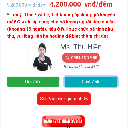
Giá
Giá
4.200.000
vnđ/đêm
9.200.000
vnđ/đêm
gốc
hiện
*
Lưu ý: Thứ 7 và Lễ, Tết không áp dụng giá khuyến
là:
tại
mãi! Giá chỉ áp dụng cho số lượng người tiêu chuẩn
9.200.000
là:
(khoảng 15 người), nếu ở full sức chứa sẽ tính phụ
vnđ/
4.20
thu, vui lòng liên hệ hotline để biết thêm chi tiết
đêm.
vnđ/
đêm.
Ms. Thu Hiền
0901.33.79.55
Hỗ trợ quý khách 24/7
Gọi điện
Chat Zalo
Săn Voucher giảm 500K