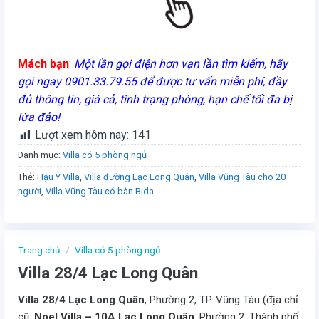
Mách bạn
:
Một lần gọi điện hơn vạn lần tìm kiếm, hãy
gọi ngay 0901.33.79.55 để được tư vấn miễn phí, đầy
đủ thông tin, giá cả, tình trạng phòng, hạn chế tối đa bị
lừa đảo!
Lượt xem hôm nay:
141
Danh mục:
Villa có 5 phòng ngủ
Thẻ:
Hậu Ý Villa
,
Villa đường Lạc Long Quân
,
Villa Vũng Tàu cho 20
người
,
Villa Vũng Tàu có bàn Bida
Trang chủ
/
Villa có 5 phòng ngủ
Villa 28/4 Lạc Long Quân
Villa 28/4 Lạc Long Quân
, Phường 2, TP. Vũng Tàu
(địa chỉ
cũ:
Noel Villa – 10A Lạc Long Quân
, Phường 2, Thành phố