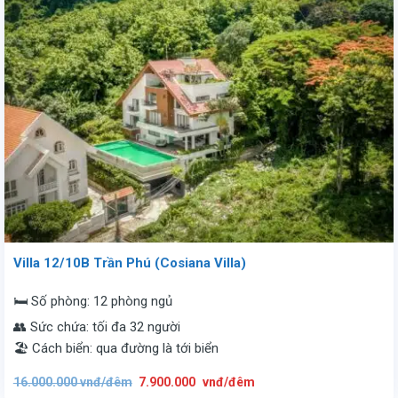
Villa 12/10B Trần Phú (Cosiana Villa)
🛏️ Số phòng: 12 phòng ngủ
👥 Sức chứa: tối đa 32 người
🏖️ Cách biển: qua đường là tới biển
Giá
Giá
16.000.000
vnđ/đêm
7.900.000
vnđ/đêm
gốc
hiện
là:
tại