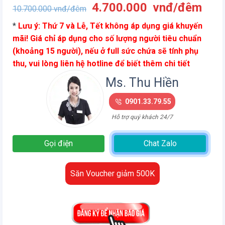
Giá
Giá
4.700.000
vnđ/đêm
10.700.000
vnđ/đêm
gốc
hiện
*
Lưu ý: Thứ 7 và Lễ, Tết không áp dụng giá khuyến
là:
tại
mãi! Giá chỉ áp dụng cho số lượng người tiêu chuẩn
10.700.000
là:
(khoảng 15 người), nếu ở full sức chứa sẽ tính phụ
vnđ/
4.7
thu, vui lòng liên hệ hotline để biết thêm chi tiết
đêm.
vnđ
đêm
Ms. Thu Hiền
0901.33.79.55
Hỗ trợ quý khách 24/7
Gọi điện
Chat Zalo
Săn Voucher giảm 500K